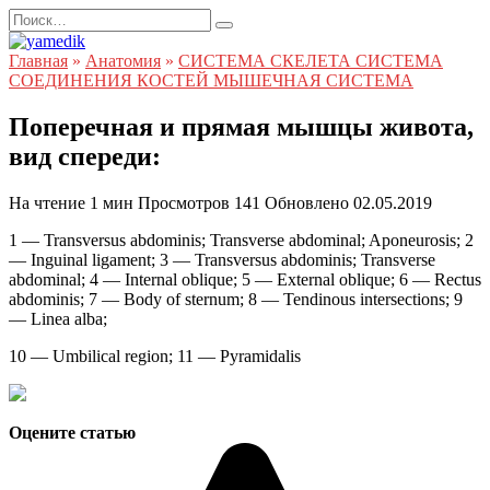
Перейти
Search
к
for:
содержанию
Главная
»
Анатомия
»
СИСТЕМА СКЕЛЕТА СИСТЕМА
СОЕДИНЕНИЯ КОСТЕЙ МЫШЕЧНАЯ СИСТЕМА
Поперечная и прямая мышцы живота,
вид спереди:
На чтение
1 мин
Просмотров
141
Обновлено
02.05.2019
1 — Transversus abdominis; Transverse abdominal; Aponeurosis; 2
— Inguinal ligament; 3 — Transversus abdominis; Transverse
abdominal; 4 — Internal oblique; 5 — External oblique; 6 — Rectus
abdominis; 7 — Body of sternum; 8 — Tendinous intersections; 9
— Linea alba;
10 — Umbilical region; 11 — Pyramidalis
Оцените статью