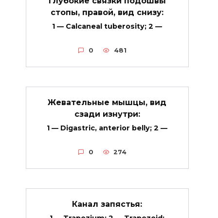
Глубокие связки подошвы
стопы, правой, вид снизу:
1 — Calcaneal tuberosity; 2 —
0
481
Жевательные мышцы, вид
сзади изнутри:
1 — Digastric, anterior belly; 2 —
0
274
Канал запястья: