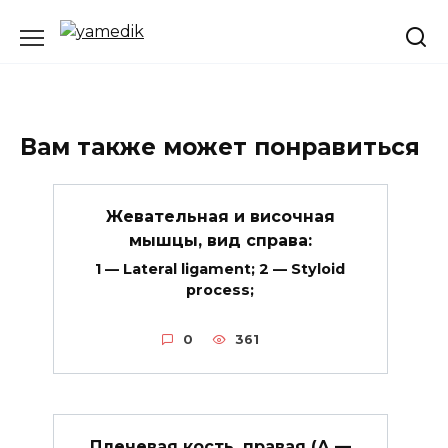
Перейти
к
содержанию
Вам также может понравиться
Жевательная и височная
мышцы, вид справа:
1 — Lateral ligament; 2 — Styloid
process;
0
361
Плечевая кость, правая (А —