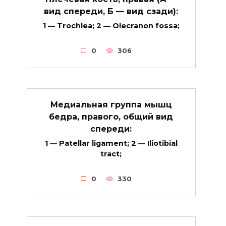
вид спереди, Б — вид сзади):
1 — Trochlea; 2 — Olecranon fossa;
0
306
Медиальная группа мышц
бедра, правого, общий вид
спереди:
1 — Patellar ligament; 2 — Iliotibial
tract;
0
330