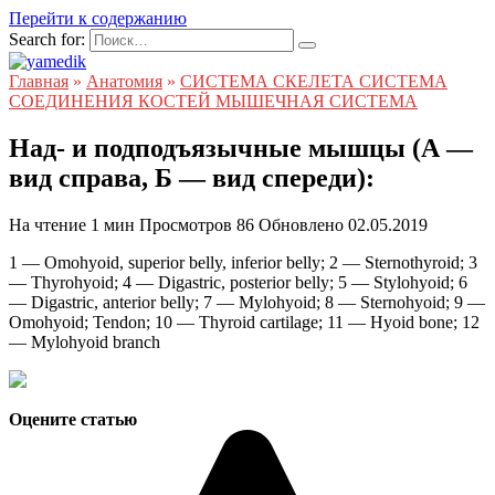
Перейти к содержанию
Search for:
Главная
»
Анатомия
»
СИСТЕМА СКЕЛЕТА СИСТЕМА
СОЕДИНЕНИЯ КОСТЕЙ МЫШЕЧНАЯ СИСТЕМА
Над- и подподъязычные мышцы (А —
вид справа, Б — вид спереди):
На чтение
1 мин
Просмотров
86
Обновлено
02.05.2019
1 — Omohyoid, superior belly, inferior belly; 2 — Sternothyroid; 3
— Thyrohyoid; 4 — Digastric, posterior belly; 5 — Stylohyoid; 6
— Digastric, anterior belly; 7 — Mylohyoid; 8 — Sternohyoid; 9 —
Omohyoid; Tendon; 10 — Thyroid cartilage; 11 — Hyoid bone; 12
— Mylohyoid branch
Оцените статью