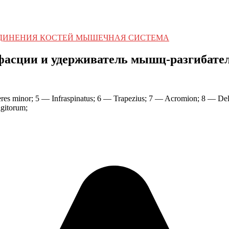
ЕДИНЕНИЯ КОСТЕЙ МЫШЕЧНАЯ СИСТЕМА
асции и удерживатель мышц-разгибателе
res minor; 5 — Infraspinatus; 6 — Trapezius; 7 — Acromion; 8 — Delto
igitorum;