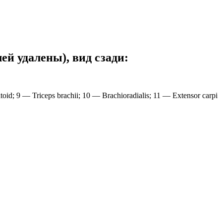
й удалены), вид сзади:
id; 9 — Triceps brachii; 10 — Brachioradialis; 11 — Extensor carpi