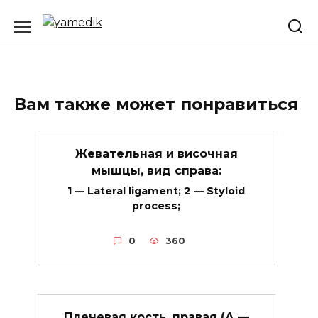
Перейти
к
содержанию
Вам также может понравиться
Жевательная и височная
мышцы, вид справа:
1 — Lateral ligament; 2 — Styloid
process;
0
360
Плечевая кость, правая (А —