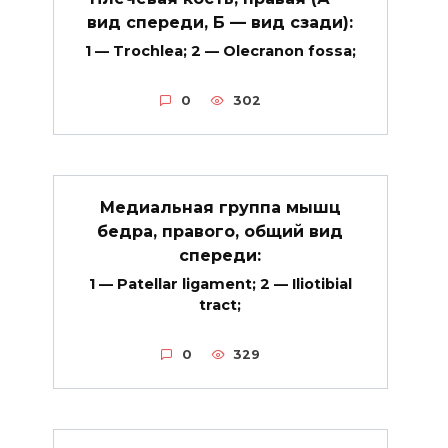
вид спереди, Б — вид сзади):
1 — Trochlea; 2 — Olecranon fossa;
0
302
Медиальная группа мышц
бедра, правого, общий вид
спереди:
1 — Patellar ligament; 2 — Iliotibial
tract;
0
329