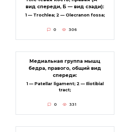
вид спереди, Б — вид сзади):
1 — Trochlea; 2 — Olecranon fossa;
0
306
Медиальная группа мышц
бедра, правого, общий вид
спереди:
1 — Patellar ligament; 2 — Iliotibial
tract;
0
331