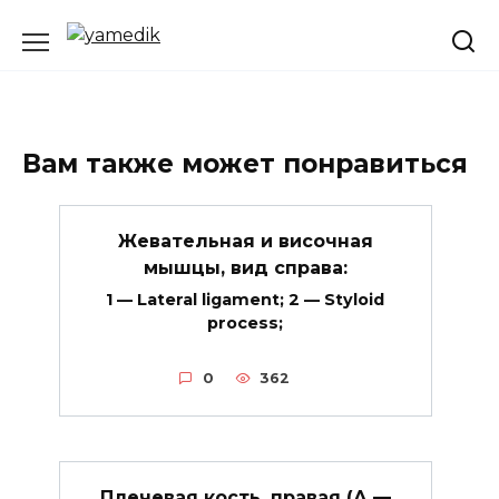
Перейти
к
содержанию
Вам также может понравиться
Жевательная и височная
мышцы, вид справа:
1 — Lateral ligament; 2 — Styloid
process;
0
362
Плечевая кость, правая (А —