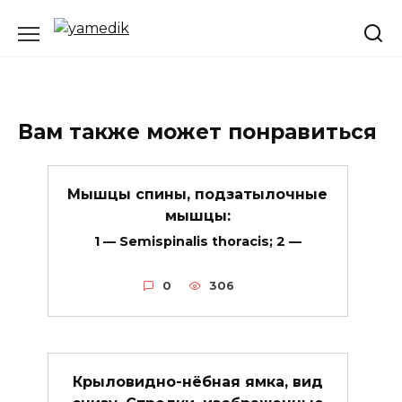
Перейти
к
содержанию
Вам также может понравиться
Мышцы спины, подзатылочные
мышцы:
1 — Semispinalis thoracis; 2 —
0
306
Крыловидно-нёбная ямка, вид