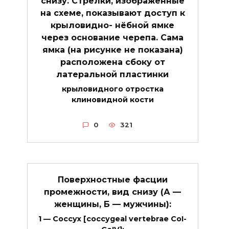
снизу. Стрелки, изображенные
на схеме, показывают доступ к
крыловидно- нёбной ямке
через основание черепа. Сама
ямка (на рисунке не показана)
расположена сбоку от
латеральной пластинки
крыловидного отростка
клиновидной кости
0
321
Поверхностные фасции
промежности, вид снизу (А —
женщины, Б — мужчины):
1 — Coccyx [coccygeal vertebrae CoI-