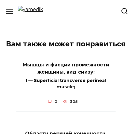
Перейти
к
содержанию
Вам также может понравиться
Мышцы и фасции промежности
женщины, вид снизу:
I — Superficial transverse perineal
muscle;
0
305
Области верхней конечности,