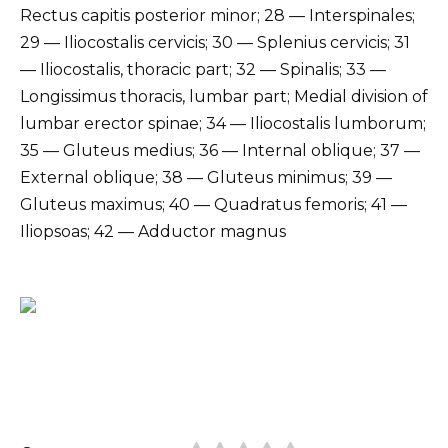
Rectus capitis posterior minor; 28 — Interspinales;
29 — Iliocostalis cervicis; 30 — Splenius cervicis; 31
— Iliocostalis, thoracic part; 32 — Spinalis; 33 —
Longissimus thoracis, lumbar part; Medial division of
lumbar erector spinae; 34 — Iliocostalis lumborum;
35 — Gluteus medius; 36 — Internal oblique; 37 —
External oblique; 38 — Gluteus minimus; 39 —
Gluteus maximus; 40 — Quadratus femoris; 41 —
Iliopsoas; 42 — Adductor magnus