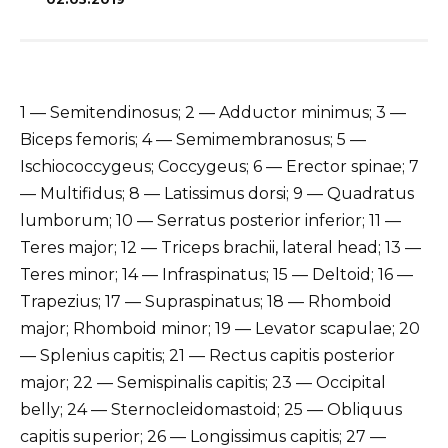
1 — Semitendinosus; 2 — Adductor minimus; 3 —
Biceps femoris; 4 — Semimembranosus; 5 —
Ischiococcygeus; Coccygeus; 6 — Erector spinae; 7
— Multifidus; 8 — Latissimus dorsi; 9 — Quadratus
lumborum; 10 — Serratus posterior inferior; 11 —
Teres major; 12 — Triceps brachii, lateral head; 13 —
Teres minor; 14 — Infraspinatus; 15 — Deltoid; 16 —
Trapezius; 17 — Supraspinatus; 18 — Rhomboid
major; Rhomboid minor; 19 — Levator scapulae; 20
— Splenius capitis; 21 — Rectus capitis posterior
major; 22 — Semispinalis capitis; 23 — Occipital
belly; 24 — Sternocleidomastoid; 25 — Obliquus
capitis superior; 26 — Longissimus capitis; 27 —