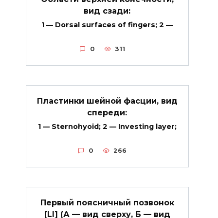
вид сзади:
1 — Dorsal surfaces of fingers; 2 —
0
311
Пластинки шейной фасции, вид
спереди:
1 — Sternohyoid; 2 — Investing layer;
0
266
Первый поясничный позвонок
[LI] (А — вид сверху, Б — вид