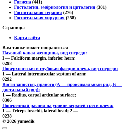
Гигиена
(441)
Гистология, эмбриология и цитология
(301)
Госпитальная терапия
(276)
Госпитальная хирургия
(258)
Страницы
Карта сайта
Вам также может понравиться
Паховый канал женщины, вид спереди:
I — Falciform margin, inferior horn;
0
298
Поверхностная и глубокая фасции плеча, вид спереди:
1 — Lateral intermuscular septum of arm;
0
292
Кости запястья, правого (А — проксимальный ряд, Б —
дистальный ряд):
1 — Radius, carpal articular surface;
0
306
Поперечный распил на уровне верхней трети плеча:
1 — Triceps brachii, lateral head; 2 —
0
238
© 2026 yamedik