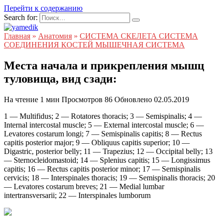
Перейти к содержанию
Search for:
Главная
»
Анатомия
»
СИСТЕМА СКЕЛЕТА СИСТЕМА
СОЕДИНЕНИЯ КОСТЕЙ МЫШЕЧНАЯ СИСТЕМА
Места начала и прикрепления мышц
туловища, вид сзади:
На чтение
1 мин
Просмотров
86
Обновлено
02.05.2019
1 — Multifidus; 2 — Rotatores thoracis; 3 — Semispinalis; 4 —
Internal intercostal muscle; 5 — External intercostal muscle; 6 —
Levatores costarum longi; 7 — Semispinalis capitis; 8 — Rectus
capitis posterior major; 9 — Obliquus capitis superior; 10 —
Digastric, posterior belly; 11 — Trapezius; 12 — Occipital belly; 13
— Sternocleidomastoid; 14 — Splenius capitis; 15 — Longissimus
capitis; 16 — Rectus capitis posterior minor; 17 — Semispinalis
cervicis; 18 — Interspinales thoracis; 19 — Semispinalis thoracis; 20
— Levatores costarum breves; 21 — Medial lumbar
intertransversarii; 22 — Interspinales lumborum