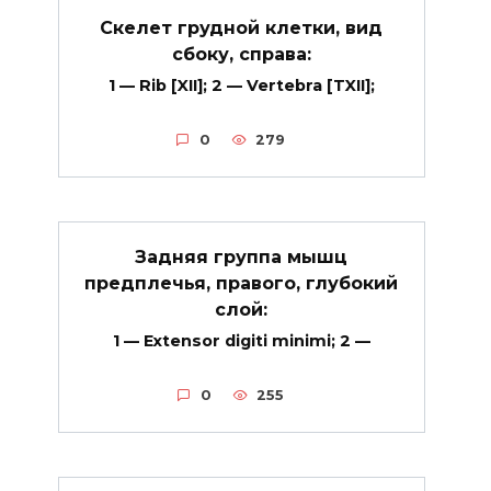
Скелет грудной клетки, вид
сбоку, справа:
1 — Rib [XII]; 2 — Vertebra [TXII];
0
279
Задняя группа мышц
предплечья, правого, глубокий
слой:
1 — Extensor digiti minimi; 2 —
0
255