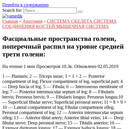
Перейти к содержанию
Search for:
Главная
»
Анатомия
»
СИСТЕМА СКЕЛЕТА СИСТЕМА
СОЕДИНЕНИЯ КОСТЕЙ МЫШЕЧНАЯ СИСТЕМА
Фасциальные пространства голени,
поперечный распил на уровне средней
трети голени:
На чтение
1 мин
Просмотров
10.3к.
Обновлено
02.05.2019
1 — Plantaris; 2 — Triceps surae; 3 = 1 + 2 — Posterior
compartment of leg; Flexor compartiment of leg, superficial part; 4
— Deep fascia of leg; 5 — Fibula; 6 — Interosseous membrane of
leg; 7 — Posterior intermuscular septum of leg; 8 — Fibularis
brevis; Peroneus brevis; 9 — Fibularis longus; Peroneus longus;10
— Superficial fibular nerve; Superficial peroneal nerve; 11 = 8 + 9 +
10 — Lateral compartment of leg; Fibular compartment ofleg;
Peroneal compartment of leg; 12 — Anterior intermuscular septum
ofleg; 13 — Anterior tibial artery; Anterior tibial veins; 14 — Deep
fibular nerve; Deep peroneal nerve; 15 — Tibialis anterior; 16 —
Extensor digitorum longus; 17 — Extensor hallucis longus; 18 —