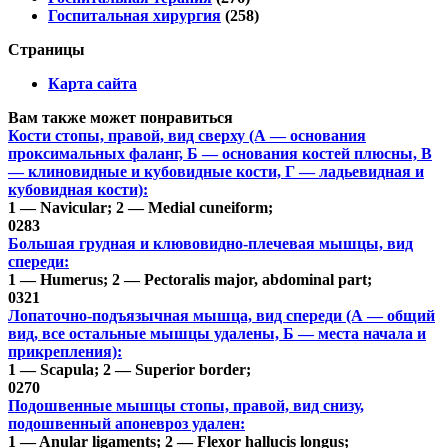
Госпитальная хирургия
(258)
Страницы
Карта сайта
Вам также может понравиться
Кости стопы, правой, вид сверху (А — основания
проксимальных фаланг, Б — основания костей плюсны, В
— клиновидные и кубовидные кости, Г — ладьевидная и
кубовидная кости):
1 — Navicular; 2 — Medial cuneiform;
0
283
Большая грудная и клювовидно-плечевая мышцы, вид
спереди:
1 — Humerus; 2 — Pectoralis major, abdominal part;
0
321
Лопаточно-подъязычная мышца, вид спереди (А — общий
вид, все остальные мышцы удалены, Б — места начала и
прикрепления):
1 — Scapula; 2 — Superior border;
0
270
Подошвенные мышцы стопы, правой, вид снизу,
подошвенный апоневроз удален:
1 — Anular ligaments; 2 — Flexor hallucis longus;