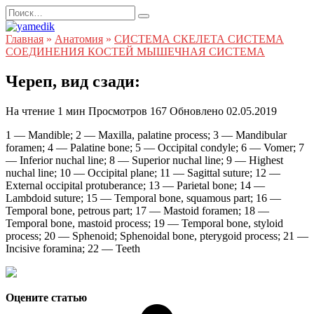
Перейти
Search
к
for:
содержанию
Главная
»
Анатомия
»
СИСТЕМА СКЕЛЕТА СИСТЕМА
СОЕДИНЕНИЯ КОСТЕЙ МЫШЕЧНАЯ СИСТЕМА
Череп, вид сзади:
На чтение
1 мин
Просмотров
167
Обновлено
02.05.2019
1 — Mandible; 2 — Maxilla, palatine process; 3 — Mandibular
foramen; 4 — Palatine bone; 5 — Occipital condyle; 6 — Vomer; 7
— Inferior nuchal line; 8 — Superior nuchal line; 9 — Highest
nuchal line; 10 — Occipital plane; 11 — Sagittal suture; 12 —
External occipital protuberance; 13 — Parietal bone; 14 —
Lambdoid suture; 15 — Temporal bone, squamous part; 16 —
Temporal bone, petrous part; 17 — Mastoid foramen; 18 —
Temporal bone, mastoid process; 19 — Temporal bone, styloid
process; 20 — Sphenoid; Sphenoidal bone, pterygoid process; 21 —
Incisive foramina; 22 — Teeth
Оцените статью