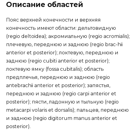
Описание областей
Пояс верхней конечности и верхняя
конечность имеют области: дельтовидную
(regio deltoidea); акромиальную (regio acromialis);
плечевую, переднюю и заднюю (regio brac-hii
anterior et posterior); локтевую, переднюю и
заднюю (regio cubiti anterior et posterior);
локтевую ямку (fossa cubitalis); область
предплечья, переднюю и заднюю (regio
antebrachii anterior et posterior); запястья,
переднюю и заднюю (regio carpi anterior et
posterior); пясти, ладонную и тыльную (regio
metacarpi volaris et dorsalis); пальцев, переднюю
и заднюю (regio digitorum manus anterior et
posterior).