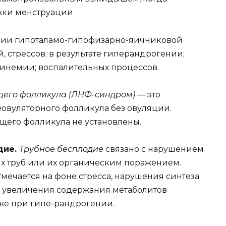
жки менструации.
ции гипоталамо-гипофизарно-яичниковой
 стрессов; в результате гиперандрогении;
инемии; воспалительных процессов.
его фолликула (ЛНФ-синдром)
— это
вуляторного фолликула без овуляции.
его фолликула не установлены.
дие.
Трубное бесплодие
связано с нарушением
х труб или их органическим поражением.
мечается на фоне стресса, нарушения синтеза
, увеличения содержания метаболитов
кже при гипе-рандрогении.