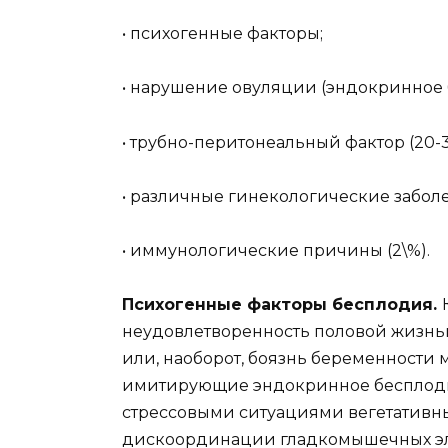
• психогенные факторы;
• нарушение овуляции (эндокринное б
• трубно-перитонеальный фактор (20-3
• различные гинекологические заболев
• иммунологические причины (2\%).
Психогенные факторы бесплодия.
неудовлетворенность половой жизнью
или, наоборот, боязнь беременности 
имитирующие эндокринное бесплод
стрессовыми ситуациями вегетативн
дискоординации гладкомышечных элем