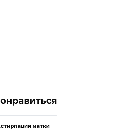
понравиться
кстирпация матки