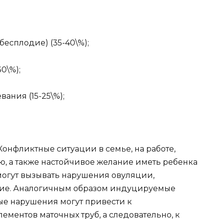
есплодие) (35-40\%);
0\%);
ания (15-25\%);
Конфликтные ситуации в семье, на работе,
, а также настойчивое желание иметь ребенка
могут вызывать нарушения овуляции,
ие. Аналогичным образом индуцируемые
ые нарушения могут привести к
ентов маточных труб, а следовательно, к