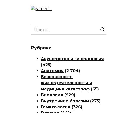
Перейти
к
содержанию
Search
for:
Рубрики
Акушерство и гинекология
(425)
Анатомия
(2 704)
Безопасность
жизнедеятельности и
медицина катастроф
(65)
Биология
(929)
Внутренние болезни
(275)
Гематология
(326)