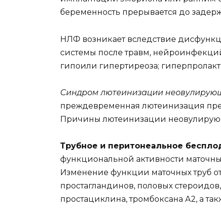
беременность прерывается до задер
НЛФ возникает вследствие дисфунк
системы после травм, нейроинфекций,
гипоили гипертиреоза; гиперпролакт
Синдром лютеинизации неовулирующ
преждевременная лютеинизация прео
Причины лютеинизации неовулирующ
Трубное и перитонеальное беспло
функциональной активности маточны
Изменение функции маточных труб от
простагландинов, половых стероидов
простациклина, тромбоксана А2, а та