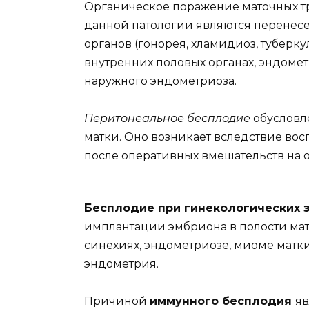
Органическое поражение маточных т
данной патологии являются перенес
органов (гонорея, хламидиоз, туберку
внутренних половых органах, эндоме
наружного эндометриоза.
Перитонеальное бесплодие
обусловл
матки. Оно возникает вследствие вос
после оперативных вмешательств на о
Бесплодие при гинекологических 
имплантации эмбриона в полости ма
синехиях, эндометриозе, миоме матк
эндометрия.
Причиной
иммунного бесплодия
яв