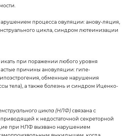
мости.
 нарушением процесса овуляции: анову-ляция,
енструального цикла, синдром лютеинизации
никать при поражении любого уровня
астые причины ановуляции: гипе-
гипоэстрогения, обменные нарушения
ы тела), а также болезнь и синдром Иценко-
енструального цикла (НЛФ)
связана с
, приводящей к недостаточной секреторной
дие при НЛФ вызвано нарушением
самопроизвольным выкидышем, когда