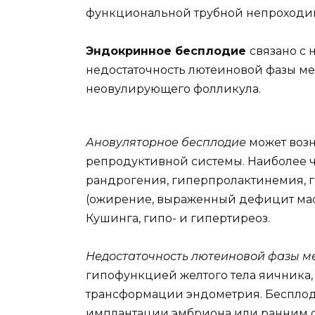
функциональной трубной непроходи
Эндокринное бесплодие
связано с
недостаточность лютеиновой фазы м
неовулирующего фолликула.
Ановуляторное бесплодие
может воз
репродуктивной системы. Наиболее ч
рандрогения, гиперпролактинемия, 
(ожирение, выраженный дефицит масс
Кушинга, гипо- и гипертиреоз.
Недостаточность лютеиновой фазы м
гипофункцией желтого тела яичника
трансформации эндометрия. Беспло
имплантации эмбриона или ранним 