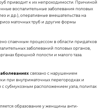
руб приводит к их непроходимости. Причиной
енные воспалительные заболевания половых
лез и др.), оперативные вмешательства на
триоз маточных труб и другие формы
ено спаечным процессом в области придатков
палительных заболеваний половых органов,
рганах брюшной полости и малого таза.
заболеваниях
связано с нарушением
тки при внутриматочных перегородках и
и с субмукозным расположением узла, полипах
ляется образование у женщины анти-