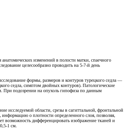
я анатомических изменений в полости матки, спаечного
следование целесообразно проводить на 5-7-й день
сследование формы, размеров и контуров турецкого седла —
цкого седла, симптом двойных контуров). Патологические
и. При подозрении на опухоль гипофиза по данным
ие исследуемой области, срезы в сагиттальной, фронтальной
, информацию о плотности определенного слоя, позволяя,
дает возможность дифференцировать изображение тканей и
,5-1 см.