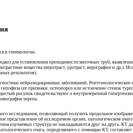
ния
я в гинекологии.
редко) для установления проходимости маточных труб, выявлени
нтрастные вещества (веротраст, уротраст, верографин и др.). Ис
ных результатов).
гностики нейроэндокринных заболеваний. Рентгенологическое и
гипофиза (ее признаки: остеопороз или истончение стенок туре
удистый рисунок свидетельствуют о внутричерепной гипертензи
омография черепа.
кого исследования, позволяющий получить продольное изображен
ое представление об исследуемом органе, патологическом очаге
жения изучаемых структур не накладываются друг на друга. КТ 
ологического очага, определяемого с помощью КТ, составляет 0