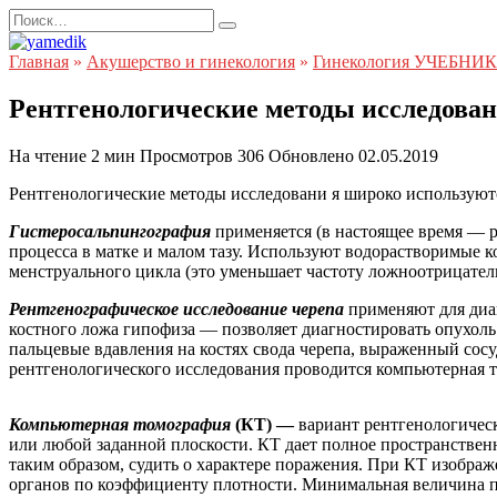
Перейти
Search
к
for:
содержанию
Главная
»
Акушерство и гинекология
»
Гинекология УЧЕБНИК
Рентгенологические методы исследова
На чтение
2 мин
Просмотров
306
Обновлено
02.05.2019
Рентгенологические методы исследовани я широко используютс
Гистеросальпингография
применяется (в настоящее время — 
процесса в матке и малом тазу. Используют водорастворимые ко
менструального цикла (это уменьшает частоту ложноотрицатель
Рентгенографическое исследование черепа
применяют для диа
костного ложа гипофиза — позволяет диагностировать опухоль 
пальцевые вдавления на костях свода черепа, выраженный сос
рентгенологического исследования проводится компьютерная т
Компьютерная томография
(КТ) —
вариант рентгенологичес
или любой заданной плоскости. КТ дает полное пространственн
таким образом, судить о характере поражения. При КТ изобра
органов по коэффициенту плотности. Минимальная величина пат