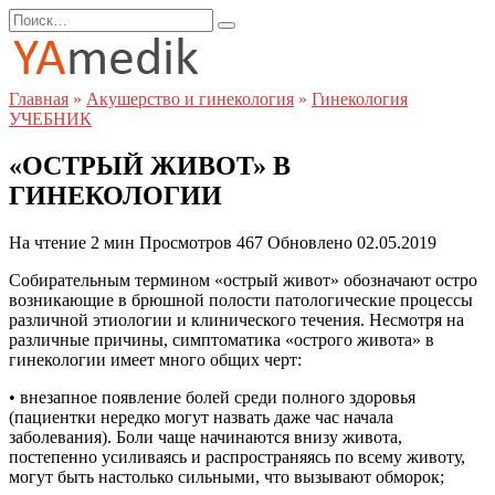
Перейти
Search
к
for:
содержанию
Главная
»
Акушерство и гинекология
»
Гинекология
УЧЕБНИК
«ОСТРЫЙ ЖИВОТ» В
ГИНЕКОЛОГИИ
На чтение
2 мин
Просмотров
467
Обновлено
02.05.2019
Собирательным термином «острый живот» обозначают остро
возникающие в брюшной полости патологические процессы
различной этиологии и клинического течения. Несмотря на
различные причины, симптоматика «острого живота» в
гинекологии имеет много общих черт:
• внезапное появление болей среди полного здоровья
(пациентки нередко могут назвать даже час начала
заболевания). Боли чаще начинаются внизу живота,
постепенно усиливаясь и распространяясь по всему животу,
могут быть настолько сильными, что вызывают обморок;