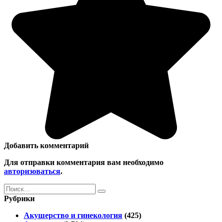
Добавить комментарий
Для отправки комментария вам необходимо
авторизоваться
.
Search
for:
Рубрики
Акушерство и гинекология
(425)