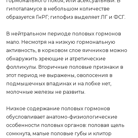
гормонального покоя, или асексуальный. В
гипоталамусе в небольшом количестве
образуется ГнРГ; гипофиз выделяет ЛГ и ФСГ.
В нейтральном периоде половых гормонов
мало. Несмотря на низкую гормональную
активность, в корковом слое яичников можно
обнаружить зреющие и атретические
фолликулы. Вторичные половые признаки в
этот период не выражены, оволосения в
подмышечных впадинах и на лобке нет,
молочные железы не развиты.
Низкое содержание половых гормонов
обусловливает анатомо-физиологические
особенности половых органов: половая щель
сомкнута, малые половые губы и клитор