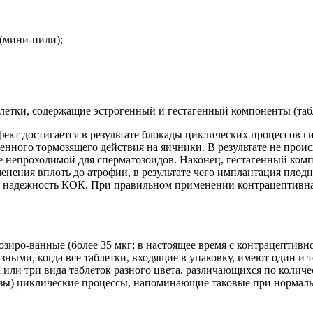
(мини-пили);
блетки, содержащие эстрогенный и гестагенный компоненты (табл
кт достигается в результате блокады циклических процессов г
венного тормозящего действия на яичники. В результате не проис
ее непроходимой для сперматозоидов. Наконец, гестагенный ком
енения вплоть до атрофии, в результате чего имплантация плодн
 надежность КОК. При правильном применении контрацептивная
иро-ванные (более 35 мкг; в настоящее время с контрацептивно
ными, когда все таблетки, входящие в упаковку, имеют один и 
а или три вида таблеток разного цвета, различающихся по колич
езы) циклические процессы, напоминающие таковые при нормал