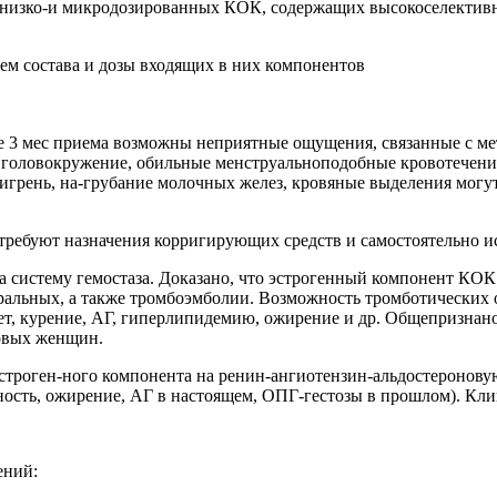
 низко-и микродозированных КОК, содержащих высокоселективн
ем состава и дозы входящих в них компонентов
3 мес приема возможны неприятные ощущения, связанные с ме
, головокружение, обильные менструальноподобные кровотечени
мигрень, на-грубание молочных желез, кровяные выделения мог
ребуют назначения корригирующих средств и самостоятельно исч
систему гемостаза. Доказано, что эстрогенный компонент КОК 
ральных, а также тромбоэмболии. Возможность тромботических 
 лет, курение, АГ, гиперлипидемию, ожирение и др. Общепризна
ровых женщин.
троген-ного компонента на ренин-ангиотензин-альдостероновую
ость, ожирение, АГ в настоящем, ОПГ-гестозы в прошлом). Кл
ений: