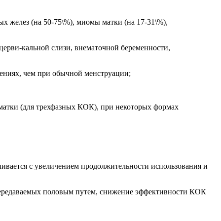
х желез (на 50-75\%), миомы матки (на 17-31\%),
 церви-кальной слизи, внематочной беременности,
лениях, чем при обычной менструации;
 матки (для трехфазных КОК), при некоторых формах
ливается с увеличением продолжительности использования и
 передаваемых половым путем, снижение эффективности КОК