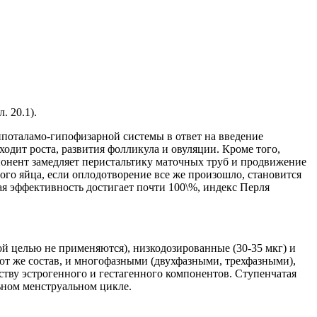
. 20.1).
ипоталамо-гипофизарной системы в ответ на введение
ходит роста, развития фолликула и овуляции. Кроме того,
понент замедляет перистальтику маточных труб и продвижение
ого яйца, если оплодотворение все же произошло, становится
 эффективность достигает почти 100\%, индекс Перля
й целью не применяются), низкодозированные (30-35 мкг) и
тот же состав, и многофазными (двухфазными, трехфазными),
еству эстрогенного и гестагенного компонентов. Ступенчатая
ьном менструальном цикле.