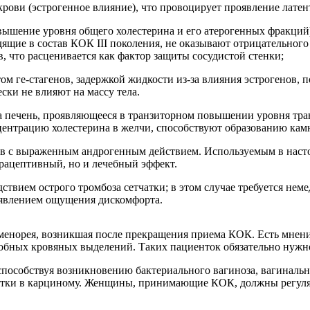
крови (эстрогенное влияние), что провоцирует проявление латен
ышение уровня общего холестерина и его атерогенных фракций),
ящие в состав КОК III поколения, не оказывают отрицательного
 что расценивается как фактор защиты сосудистой стенки;
ом ге-стагенов, задержкой жидкости из-за влияния эстрогенов
ски не влияют на массу тела.
а печень, проявляющееся в транзиторном повышении уровня тра
нцентрацию холестерина в желчи, способствуют образованию кам
ов с выраженным андрогенным действием. Используемым в насто
трацептивный, но и лечебный эффект.
ствием острого тромбоза сетчатки; в этом случае требуется нем
оявлением ощущения дискомфорта.
менорея, возникшая после прекращения приема КОК. Есть мнен
обных кровяных выделений. Таких пациенток обязательно нужно
особствуя возникновению бактериального вагиноза, вагинальн
матки в карциному. Женщины, принимающие КОК, должны регуля