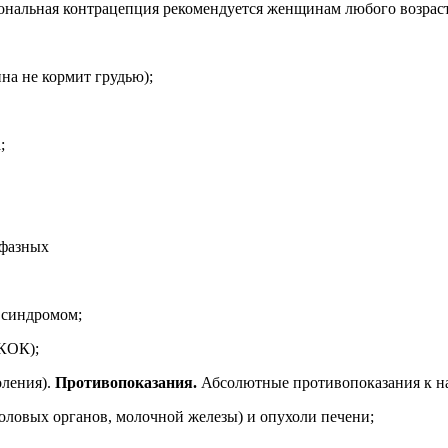
рмональная контрацепция рекомендуется женщинам любого возр
ина не кормит грудью);
;
офазных
 синдромом;
 КОК);
оления).
Противопоказания.
Абсолютные противопоказания к 
оловых органов, молочной железы) и опухоли печени;