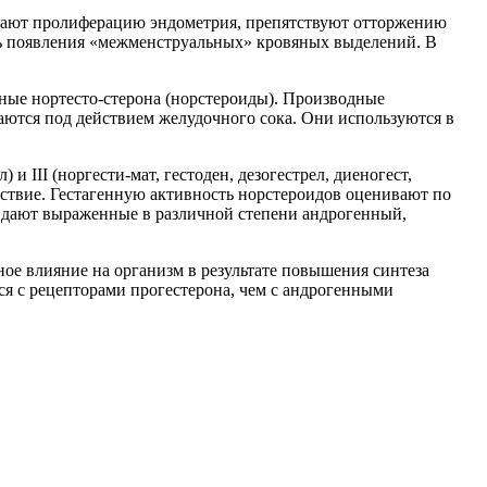
зывают пролиферацию эндометрия, препятствуют отторжению
сть появления «межменструальных» кровяных выделений. В
дные нортесто-стерона (норстероиды). Производные
шаются под действием желудочного сока. Они используются в
и III (норгести-мат, гестоден, дезогестрел, диеногест,
йствие. Гестагенную активность норстероидов оценивают по
ды дают выраженные в различной степени андрогенный,
ное влияние на организм в результате повышения синтеза
ся с рецепторами прогестерона, чем с андрогенными