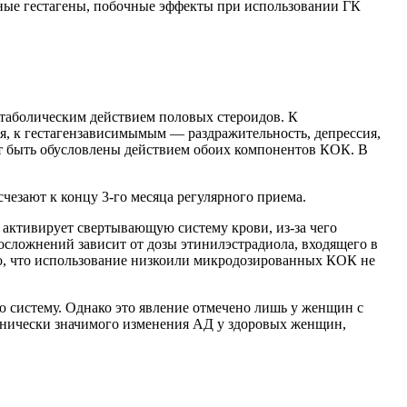
ые гестагены, побочные эффекты при использовании ГК
таболическим действием половых стероидов. К
я, к гестагензависимымым — раздражительность, депрессия,
ут быть обусловлены действием обоих компонентов КОК. В
езают к концу 3-го месяца регулярного приема.
активирует свертывающую систему крови, из-за чего
осложнений зависит от дозы этинилэстрадиола, входящего в
но, что использование низкоили микродозированных КОК не
 систему. Однако это явление отмечено лишь у женщин с
инически значимого изменения АД у здоровых женщин,