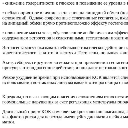
• снижение толерантности к глюкозе и повышение ее уровня в 
• неблагоприятное влияние гестагенов на липидный обмен (пов
осложнений. Однако современные селективные гестагены, вход
на липидный обмен прямо противоположно эффекту гестагенов,
• повышение массы тела, обусловленное анаболическим эффект
содержанием эстрогенов и селективными гестагенами практиче
Эстрогены могут оказывать небольшое токсическое действие н
холестатического гепатита и желтухи. Гестагены, повышая ко
Акне, себорея, гирсутизм возможны при применении гестаген
присуще антиандрогенное действие, и они дают не только кон
Резкое ухудшение зрения при использовании КОК является след
использовании контактных линз вызывают отек роговицы с п
К редким, но вызывающим опасения осложнениям относится а
гормональные нарушения за счет регулярных менструальнопод
Длительный прием КОК изменяет микроэкологию влагалища, сп
как фактор риска для перехода имеющейся дисплазии шейки 
матки.