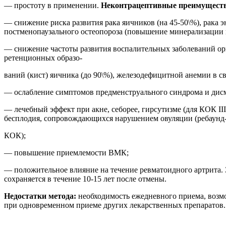
— простоту в применении.
Неконтрацептивные преимущест
— снижение риска развития рака яичников (на 45-50\%), рака э
постменопаузального остеопороза (повышение минерализации ко
— снижение частоты развития воспалительных заболеваний орга
ретенционных образо-
ваний (кист) яичника (до 90\%), железодефицитной анемии в 
— ослабление симптомов предменструального синдрома и дис
— лечебный эффект при акне, себорее, гирсутизме (для КОК I
бесплодия, сопровождающихся нарушением овуляции (ребаунд
КОК);
— повышение приемлемости ВМК;
— положительное влияние на течение ревматоидного артрита. 
сохраняется в течение 10-15 лет после отмены.
Недостатки метода:
необходимость ежедневного приема, воз
при одновременном приеме других лекарственных препаратов.