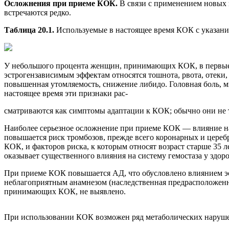
Осложнения при приеме КОК.
В связи с применением новых
встречаются редко.
Таблица 20.1.
Используемые в настоящее время КОК с указани
У небольшого процента женщин, принимающих КОК, в первые 
эстрогензависимым эффектам относятся тошнота, рвота, отеки
повышенная утомляемость, снижение либидо. Головная боль, 
настоящее время эти признаки рас-
сматриваются как симптомы адаптации к КОК; обычно они не т
Наиболее серьезное осложнение при приеме КОК — влияние на 
повышается риск тромбозов, прежде всего коронарных и цереб
КОК, и факторов риска, к которым относят возраст старше 35
оказывает существенного влияния на систему гемостаза у здо
При приеме КОК повышается АД, что обусловлено влиянием эс
неблагоприятным анамнезом (наследственная предрасположенн
принимающих КОК, не выявлено.
При использовании КОК возможен ряд метаболических наруш