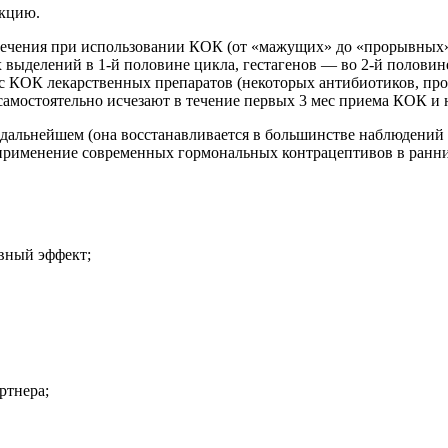
акцию.
ечения при использовании КОК (от «мажущих» до «прорывных»)
ыделений в 1-й половине цикла, гестагенов — во 2-й половине)
с КОК лекарственных препаратов (некоторых антибиотиков, прот
амостоятельно исчезают в течение первых 3 мес приема КОК и 
дальнейшем (она восстанавливается в большинстве наблюдений в
применение современных гормональных контрацептивов в ранние
вный эффект;
ртнера;