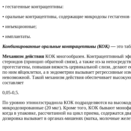
• гестагенные контрацептивы:
• оральные контрацептивы, содержащие микродозы гестагенов 
• инъекционные;
• имплантаты.
Комбинированные оральные контрацептивы (КОК) —
это та
Механизм действия
КОК многообразен. Контрацептивный эффе
стероидов (принцип обратной связи), а также из-за непосредст
прогестагены, повышая вязкость цервикальной слизи, делают 
по ним яйцеклетки, а в эндометрии вызывает регрессивные изм
невозможной. Такой механизм действия обеспечивает высокую
составляет
0,05-0,5.
По уровню этинилэстрадиола КОК подразделяются на высокодоз
микродозированные (20 мкг). Кроме того, КОК бывают монофаз
когда в упаковке, рассчитанной на цикл приема, содержатся дв
дозировка вызывает в органах-мишенях (матка, молочные жел