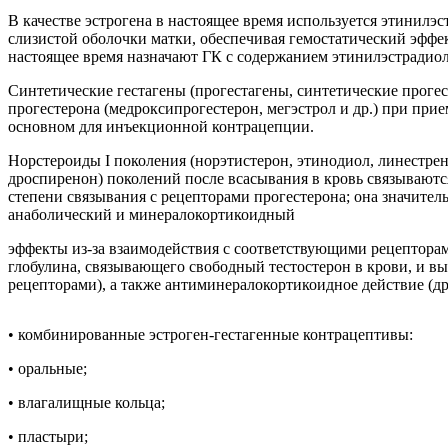
В качестве эстрогена в настоящее время используется этини
слизистой оболочки матки, обеспечивая гемостатический эффе
настоящее время назначают ГК с содержанием этинилэстрадиола
Синтетические гестагены (прогестагены, синтетические проге
прогестерона (медроксипрогестерон, мегэстрол и др.) при при
основном для инъекционной контрацепции.
Норстероиды I поколения (норэтистерон, этинодиол, линестренол
дроспиренон) поколений после всасывания в кровь связываютс
степени связывания с рецепторами прогестерона; она значите
анаболический и минералокортикоидный
эффекты из-за взаимодействия с соответствующими рецепторами
глобулина, связывающего свободный тестостерон в крови, и вы
рецепторами), а также антиминералокортикоидное действие (д
• комбинированные эстроген-гестагенные контрацептивы:
• оральные;
• влагалищные кольца;
• пластыри;