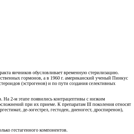
тракта яичников обусловливает временную стерилизацию.
сственных гормонов, а в 1960 г. американский ученый Пинкус
тероидов (эстрогенов) и по пути создания селективных
. На 2-м этапе появились контрацептивы с низким
осложнений при их приеме. К препаратам III поколения относят
гестимат, де-зогестрел, гестоден, диеногест, дроспиренон),
олько гестагенного компонентов.