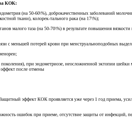
ва КОК:
ндометрия (на 50-60\%), доброкачественных заболеваний молочны
стной ткани), колорек-тального рака (на 17\%);
нов малого таза (на 50-70\%) в результате повышения вязкости
связи с меньшей потерей крови при менструальноподобных выде
менореи;
II поколения), при эндометриозе, неосложненной эктопии шейки
-эффект после отмены
Защитный эффект КОК проявляется уже через 1 год приема, уси
можность ошибок при приеме, отсутствие защиты от инфекций,