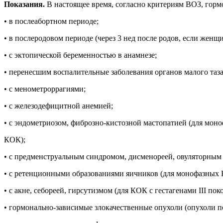
Показания.
В настоящее время, согласно критериям ВОЗ, го
• в послеабортном периоде;
• в послеродовом периоде (через 3 нед после родов, если женщ
• с эктопической беременностью в анамнезе;
• перенесшим воспалительные заболевания органов малого таза
• с менометроррагиями;
• с железодефицитной анемией;
• с эндометриозом, фиброзно-кистозной мастопатией (для мон
КОК);
• с предменструальным синдромом, дисменореей, овуляторным
• с ретенционными образованиями яичников (для монофазных
• с акне, себореей, гирсутизмом (для КОК с гестагенами III пок
• гормонально-зависимые злокачественные опухоли (опухоли п