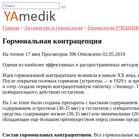
Перейти
Search
к
for:
содержанию
Главная
»
Акушерство и гинекология
»
Гинекология УЧЕБНИК
Гормональная контрацепция
На чтение
17 мин
Просмотров
396
Обновлено
02.05.2019
Одним из наиболее эффективных и распространенных методов 
Идея гормональной контрацепции возникла в начале XX века, 
После открытия половых гормонов (эстрогена — в 1929 г. и пр
и сотр. создали первую контрацептивную таблетку «Эновид». Г
(избирательного действия) гестагенов.
На 1-м этапе были созданы препараты с высоким содержанием 
содержанием эстрогенов (30-35 мкг) и гестагенов с избирател
средства, содержащие низкие (30-35 мкг) или минимальные (20 
обладающие еще большим преимуществом перед своими предш
Состав гормональных контрацептивов.
Все гормональные ко