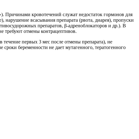
. Причинами кровотечений служат недостаток гормонов для
, нарушение всасывания препарата (рвота, диарея), пропуски
ивосудорожных препаратов, β-адреноблокаторов и др.). В
не требуют отмены контрацептивов.
 течение первых 3 мес после отмены препарата), не
 сроки беременности не дает мутагенного, тератогенного