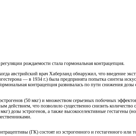
регуляции рождаемости стала гормональная контрацепция.
когда австрийский врач Хаберланд обнаружил, что введение экс
огестерона — в 1934 г.) была предпринята попытка синтеза иску
ормональная контрацепция развивалась по пути снижения дозы с
эстрогенов (50 мкг) и множеством серьезных побочных эффектов
ьным действием, что позволило существенно снизить количество 
мкг) дозы эстрогенов, а также высокоселективные гестагены (нор
ественниками.
нтрацептивы (ГК) состоят из эстрогенного и гестагенного или т