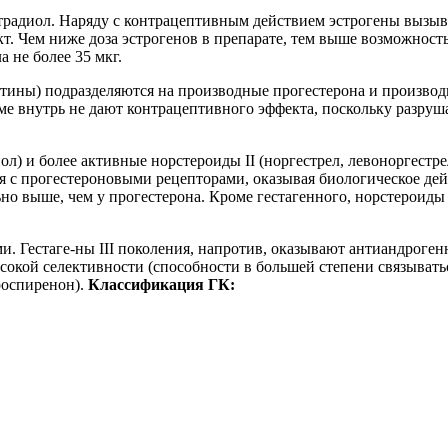
лэстрадиол. Наряду с контрацептивным действием эстрогены вы
кт. Чем ниже доза эстрогенов в препарате, тем выше возможно
 не более 35 мкг.
стины) подразделяются на производные прогестерона и произво
еме внутрь не дают контрацептивного эффекта, поскольку разру
) и более активные норстероиды II (норгестрел, левоноргестрел) 
я с прогестероновыми рецепторами, оказывая биологическое де
льно выше, чем у прогестерона. Кроме гестагенного, норстерои
. Гестаге-ны III поколения, напротив, оказывают антиандроген
сокой селективности (способности в большей степени связывать
роспиренон).
Классификация ГК: