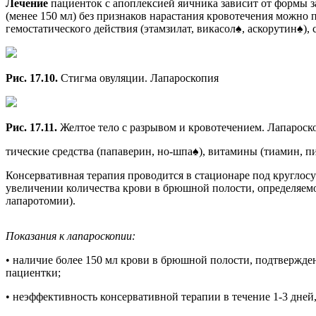
Лечение
пациенток с апоплексией яичника зависит от формы 
(менее 150 мл) без признаков нарастания кровотечения можно
гемостатического действия (этамзилат, викасол♠, аскорутин♠), 
Рис. 17.10.
Стигма овуляции. Лапароскопия
Рис. 17.11.
Желтое тело с разрывом и кровотечением. Лапароск
тические средства (папаверин, но-шпа♠), витамины (тиамин, п
Консервативная терапия проводится в стационаре под кругло
увеличении количества крови в брюшной полости, определяемо
лапаротомии).
Показания к лапароскопии:
• наличие более 150 мл крови в брюшной полости, подтвержд
пациентки;
• неэффективность консервативной терапии в течение 1-3 дне