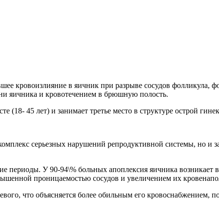
вшее кровоизлияние в яичник при разрыве сосудов фолликула, ф
ни яичника и кровотечением в брюшную полость.
е (18- 45 лет) и занимает третье место в структуре острой гин
комплекс серьезных нарушений репродуктивной системы, но и з
е периоды. У 90-94\% больных апоплексия яичника возникает в 
повышенной проницаемостью сосудов и увеличением их кровенапо
 левого, что объясняется более обильным его кровоснабжением, п