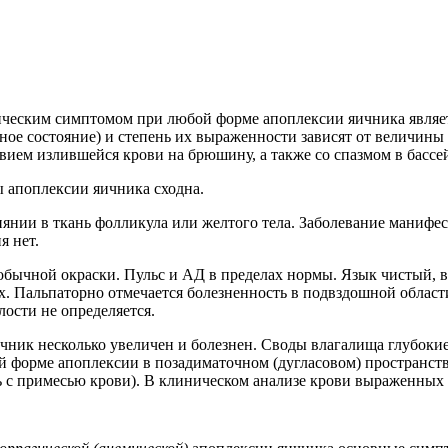
еским симптомом при любой форме апоплексии яичника являетс
чное состояние) и степень их выраженности зависят от величин
вием излившейся крови на брюшину, а также со спазмом в бассе
 апоплексии яичника сходна.
янии в ткань фолликула или желтого тела. Заболевание манифес
я нет.
бычной окраски. Пульс и АД в пределах нормы. Язык чистый, 
 Пальпаторно отмечается болезненность в подвздошной област
ости не определяется.
чник несколько увеличен и болезнен. Своды влагалища глубокие
й форме апоплексии в позадиматочном (дугласовом) пространст
 с примесью крови). В клиническом анализе крови выраженных 