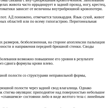
томы связаны с вну-трибрюшным кровотечением. Заболевание
елах живота часто иррадиирует в задний проход, ногу, крестец,
птоматики зависит от величины внутрибрюшной кровопотери.
пот. АД понижено, отмечается тахикардия. Язык сухой, живот
шных областей или по всему гипогастрию. Перитонеальная
 размеров, безболезненная, на стороне апоплексии пальпация
ненности и напряжения передней брюшной стенки. Своды
аболевания возможно повышение его уровня в результате
ез сдвига формулы крови влево.
шной полости со структурами неправильной формы,
рюшной полости через задний свод влагалища. Однако
ак стигма овуляции: приподнятое над поверхностью небольшое
 в «спавшемся» состоянии либо в виде желтого тела с линейным