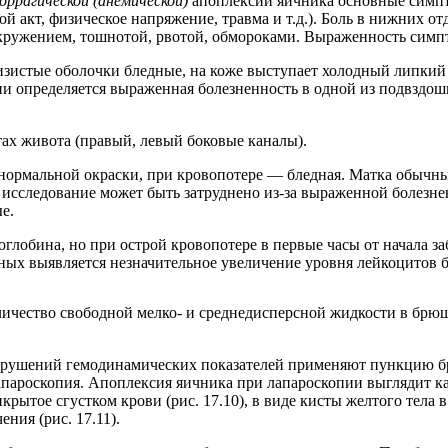
оррагической (анемической)
апоплексии яичника основные симп
 акт, физическое напряжение, травма и т.д.). Боль в нижних отд
окружением, тошнотой, рвотой, обмороками. Выраженность сим
зистые оболочки бледные, на коже выступает холодный липкий 
ии определяется выраженная болезненность в одной из подвздо
ах живота (правый, левый боковые каналы).
нормальной окраски, при кровопотере — бледная. Матка обычных
е исследование может быть затруднено из-за выраженной болез
е.
глобина, но при острой кровопотере в первые часы от начала з
ых выявляется незначительное увеличение уровня лейкоцитов б
личество свободной мелко- и среднедисперсной жидкости в брю
 нарушений гемодинамических показателей применяют пункцию б
апароскопия. Апоплексия яичника при лапароскопии выглядит к
крытое сгустком крови (рис. 17.10), в виде кисты желтого тела
ния (рис. 17.11).