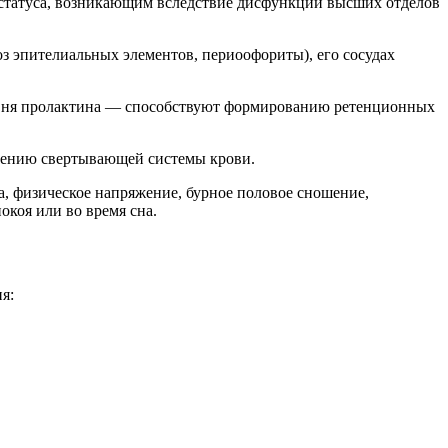
 статуса, возникающим вследствие дисфункции высших отделов
оз эпителиальных элементов, периоофориты), его сосудах
овня пролактина — способствуют формированию ретенционных
ушению свертывающей системы крови.
а, физическое напряжение, бурное половое сношение,
окоя или во время сна.
я: