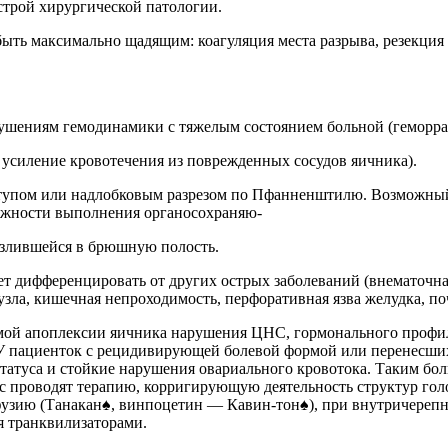
строй хирургической патологии.
ыть максимально щадящим: коагуляция места разрыва, резекция
ушениям гемодинамики с тяжелым состоянием больной (геморра
 усиление кровотечения из поврежденных сосудов яичника).
пом или надлобковым разрезом по Пфанненштилю. Возможный о
можности выполнения органосохраняю-
излившейся в брюшную полость.
т дифференцировать от других острых заболеваний (внематочна
узла, кишечная непроходимость, перфоративная язва желудка, по
мой апоплексии яичника нарушения ЦНС, гормонального профил
 У пациенток с рецидивирующей болевой формой или перенесши
атуса и стойкие нарушения овариального кровотока. Таким бол
ес проводят терапию, корригирующую деятельность структур го
узию (Танакан♠, винпоцетин — Кавин-тон♠), при внутричерепн
я транквилизаторами.