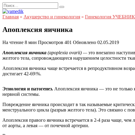
Перейти
Search
к
for:
содержанию
Главная
»
Акушерство и гинекология
»
Гинекология УЧЕБНИК
Апоплексия яичника
На чтение
8 мин
Просмотров
401
Обновлено
02.05.2019
Апоплексия яичника
(apoplexia ovarii) —
это внезапно наступи
желтого тела, сопровождающееся нарушением целостности тка
Апоплексия яичника чаще встречается в репродуктивном возраст
достигает 42-69\%.
Этиология и патогенез.
Апоплексия яичника — это не только 
нервной системы.
Повреждение яичника происходит в так называемые критически
менструального цикла (разрыв желтого тела). Это связано с 
Апоплексия правого яичника встречается в 2-4 раза чаще, чем
от аорты, а левая — от почечной артерии.