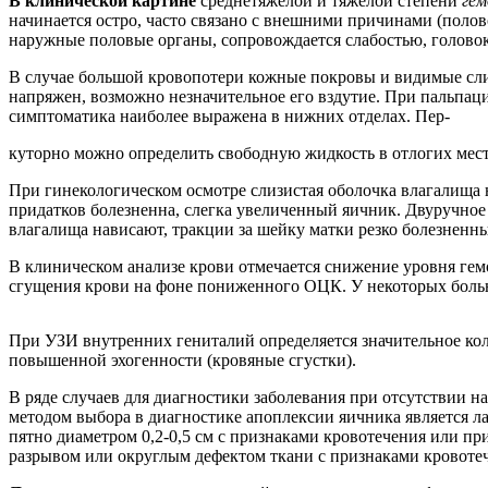
В клинической картине
среднетяжелой и тяжелой степени
гем
начинается остро, часто связано с внешними причинами (половой
наружные половые органы, сопровождается слабостью, голов
В случае большой кровопотери кожные покровы и видимые сли
напряжен, возможно незначительное его вздутие. При пальпац
симптоматика наиболее выражена в нижних отделах. Пер-
куторно можно определить свободную жидкость в отлогих мест
При гинекологическом осмотре слизистая оболочка влагалища 
придатков болезненна, слегка увеличенный яичник. Двуручно
влагалища нависают, тракции за шейку матки резко болезненны
В клиническом анализе крови отмечается снижение уровня гемо
сгущения крови на фоне пониженного ОЦК. У некоторых больн
При УЗИ внутренних гениталий определяется значительное ко
повышенной эхогенности (кровяные сгустки).
В ряде случаев для диагностики заболевания при отсутствии
методом выбора в диагностике апоплексии яичника является л
пятно диаметром 0,2-0,5 см с признаками кровотечения или при
разрывом или округлым дефектом ткани с признаками кровотече