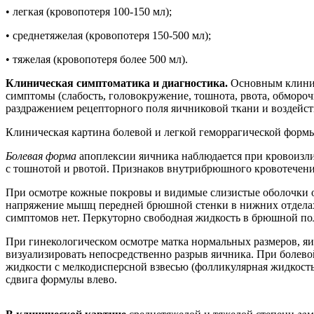
• легкая (кровопотеря 100-150 мл);
• среднетяжелая (кровопотеря 150-500 мл);
• тяжелая (кровопотеря более 500 мл).
Клиническая симптоматика и диагностика.
Основным клинич
симптомы (слабость, головокружение, тошнота, рвота, обморо
раздражением рецепторного поля яичниковой ткани и воздейст
Клиническая картина болевой и легкой геморрагической формы
Болевая форма
апоплексии яичника наблюдается при кровоизли
с тошнотой и рвотой. Признаков внутрибрюшного кровотечени
При осмотре кожные покровы и видимые слизистые оболочки о
напряжение мышц передней брюшной стенки в нижних отделах.
симптомов нет. Перкуторно свободная жидкость в брюшной пол
При гинекологическом осмотре матка нормальных размеров, яи
визуализировать непосредственно разрыв яичника. При болево
жидкости с мелкодисперсной взвесью (фолликулярная жидкость
сдвига формулы влево.