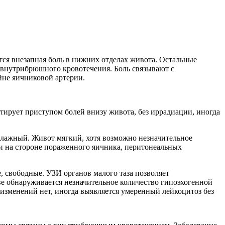
я внезапная боль в нижних отделах живота. Остальные
ы внутрибрюшного кровотечения. Боль связывают с
йне яичниковой артерии.
тирует приступом болей внизу живота, без иррадиации, иногда
влажный. Живот мягкий, хотя возможно незначительное
и на стороне пораженного яичника, перитонеальных
, свободные. УЗИ органов малого таза позволяет
ве обнаруживается незначительное количество гипоэхогенной
изменений нет, иногда выявляется умеренный лейкоцитоз без