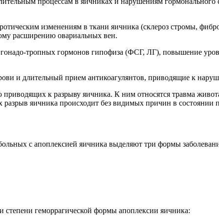
алительным процессам в яичниках и нарушениям гормонального
еротическим изменениям в ткани яичника (склероз стромы, фибр
зному расширению овариальных вен.
гонадо-тропных гормонов гипофиза (ФСГ, ЛГ), повышение ур
крови и длительный прием антикоагулянтов, приводящие к нар
о приводящих к разрыву яичника. К ним относятся травма живот
х разрыв яичника происходит без видимых причин в состоянии п
больных с апоплексией яичника выделяют три формы заболевани
 степени геморрагической формы апоплексии яичника: