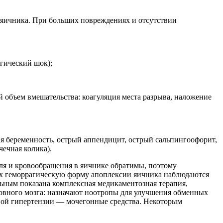
 яичника. При больших повреждениях и отсутствии
гический шок);
бъем вмешательства: коагуляция места разрыва, наложение
я беременность, острый аппендицит, острый сальпингоофорит,
чечная колика).
я и кровообращения в яичнике обратимы, поэтому
х геморрагическую форму апоплексии яичника наблюдаются
ьным показана комплексная медикаментозная терапия,
ловного мозга: назначают ноотропы для улучшения обменных
ой гипертензии — мочегонные средства. Некоторым