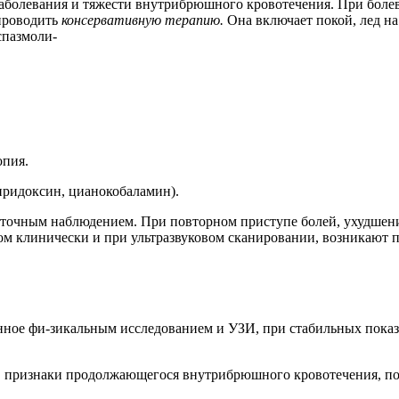
заболевания и тяжести внутрибрюшного кровотечения. При бол
 проводить
консервативную терапию.
Она включает покой, лед на
спазмоли-
опия.
иридоксин, цианокобаламин).
суточным наблюдением. При повторном приступе болей, ухудшен
м клинически и при ультразвуковом сканировании, возникают п
енное фи-зикальным исследованием и УЗИ, при стабильных пока
й, признаки продолжающегося внутрибрюшного кровотечения, по