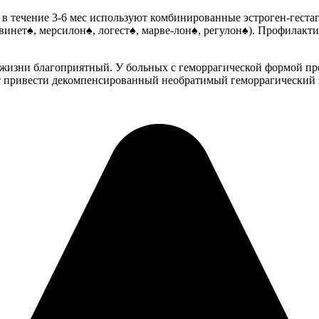
 в течение 3-6 мес используют комбинированные эстроген-гес
овинет♠, мерсилон♠, логест♠, марве-лон♠, регулон♠). Профилак
жизни благоприятный. У больных с геморрагической формой про
ет привести декомпенсированный необратимый геморрагический