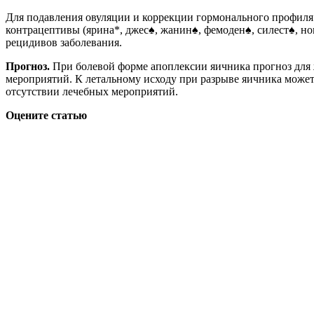
Для подавления овуляции и коррекции гормонального профиля
контрацептивы (ярина*, джес♠, жанин♠, фемоден♠, силест♠, н
рецидивов заболевания.
Прогноз.
При болевой форме апоплексии яичника прогноз для 
мероприятий. К летальному исходу при разрыве яичника мож
отсутствии лечебных мероприятий.
Оцените статью