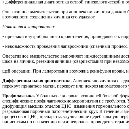
• дифференциальная диагностика острой гинекологической и о
Оперативное вмешательство при апоплексии яичника должно б
возможности сохранения яичника его удаляют.
Показания к лапаротомии:
• признаки внутрибрюшного кровотечения, приводящего к нар
• невозможность проведения лапароскопии (спаечный процесс,
Оперативное вмешательство выполняют нижнесрединным досту
швов на яичник, резекция яичника (овариэктомия) при невоз
щей операции. При лапаротомии возможна реинфузия крови, 
Дифференциальная диагностика.
Апоплексию яичника следуе
перекрут придатков матки, перекрут или некроз миоматозного 
Профилактика.
У больных с впервые возникшей болевой фор
специфические профилактические мероприятия не требуются.
дисфункция высших отделов ЦНС, изменения гормонального ст
разрывающая порочный патогенетический круг. В течение 3 м
процессов в ЦНС, препараты, улучшающие церебральную перф
пациенткам по назначению психоневролога проводится терапи