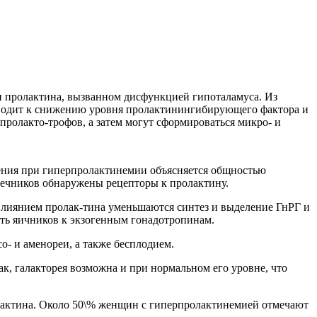
 пролактина, вызванном дисфункцией гипоталамуса. Из
водит к снижению уровня пролактинингибирующего фактора и
ролакто-трофов, а затем могут сформироваться микро- и
ния при гиперпролактинемии объясняется общностью
чечников обнаружены рецепторы к пролактину.
лиянием пролак-тина уменьшаются синтез и выделение ГнРГ и
ть яичников к экзогенным гонадотропинам.
о- и аменореи, а также бесплодием.
к, галакторея возможна и при нормальном его уровне, что
актина. Около 50\% женщин с гиперпролактинемией отмечают