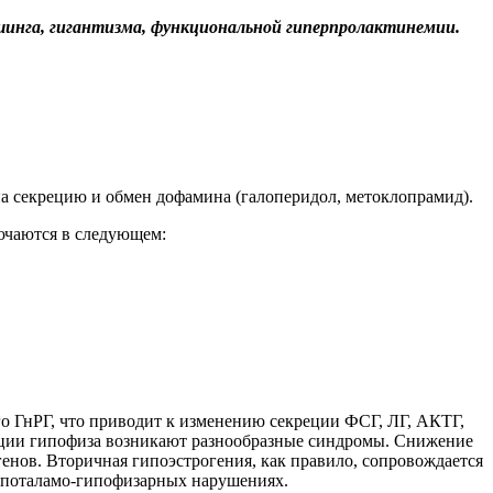
ушинга, гигантизма, функциональной гиперпролактинемии.
 секрецию и обмен дофамина (галоперидол, метоклопрамид).
ючаются в следующем:
о ГнРГ, что приводит к изменению секреции ФСГ, ЛГ, АКТГ,
кции гипофиза возникают разнообразные синдромы. Снижение
енов. Вторичная гипоэстрогения, как правило, сопровождается
гипоталамо-гипофизарных нарушениях.