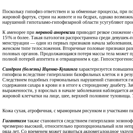
Поскольку гипофиз ответствен и за обменные процессы, при 
жировой фартук, стрии на животе и на бедрах, однако возмож
нарушений гипоталамо-гипофизарной области усугубляют про
К аменорее при
нервной анорексии
приводит резкое снижение 
15\% и более. Такая патология распространена среди девушек-
менструации — один из первых признаков начала заболевания,
женском типе телосложения. Вторичные половые признаки ра
половых органов. Продолжающаяся потеря массы тела может пр
полной потерей аппетита и отвращением к еде. Гипоэстрогенно
Синдром (болезнь) Иценко-Кушинга
характеризуется повышен
гипофиза вследствие гиперплазии базофильных клеток и в ре
Следствием подобных гормональных нарушений становится гип
содержания сахара в крови и в итоге к стероидному диабету. 
выраженности, у взрослых в начале заболевания наблюдается
жировой клетчатки на лице, шее, верхней половине туловища. 
Кожа сухая, атрофичная, с мраморным рисунком и участками пи
Гигантизм
также становится следствием гиперплазии эозино
чрезмерно высокий, относительно пропорциональный или непр
ряда лет. Со временем может развиться акромегалоидное укруп