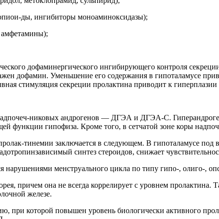
ридол, метоклопрамид, сульпирид);
 опиои-ды, ингибиторы моноаминоксидазы);
 амфетамины);
ческого дофаминергического ингибирующего контроля секреции
жен дофамин. Уменьшение его содержания в гипоталамусе при
ная стимуляция секреции пролактина приводит к гиперплазии п
надпочеч-никовых андрогенов — ДГЭА и ДГЭА-С. Гиперандроге
ей функции гипофиза. Кроме того, в сетчатой зоне коры надпо
олак-тинемии заключается в следующем. В гипоталамусе под в
адотропинзависимый синтез стероидов, снижает чувствительнос
 нарушениями менструального цикла по типу гипо-, олиго-, опс
ея, причем она не всегда коррелирует с уровнем пролактина. Та
олочной железе.
, при которой повышен уровень биологически активного прол