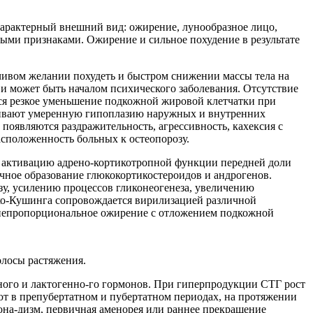
характерный внешний вид: ожирение, лунообразное лицо,
выми признаками. Ожирение и сильное похудение в результате
чивом желании похудеть и быстром снижении массы тела на
 и может быть началом психического заболевания. Отсутствие
тся резкое уменьшение подкожной жировой клетчатки при
живают умеренную гипоплазию наружных и внутренних
оявляются раздражительность, агрессивность, кахексия с
асположенность больных к остеопорозу.
т активацию адрено-кортикотропной функции передней доли
чное образование глюкокортикостероидов и андрогенов.
у, усилению процессов гликонеогенеза, увеличению
енко-Кушинга сопровождается вирилизацией различной
о непропорциональное ожирение с отложением подкожной
олосы растяжения.
ного и лактогенно-го гормонов. При гиперпродукции СТГ рост
т в препубертатном и пубертатном периодах, на протяжении
гона-дизм, первичная аменорея или раннее прекращение