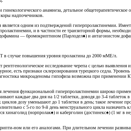
Д.
 гинекологического анамнеза, детальное общетерапевтическое 
 коры надпочечников.
 является одним из подтверждений гиперпролактинемии. Имеет
ролактинемии, и в частности ее транзиторной формы, необходи
дофамина — бромокриптином (Парлодел♠) и антагонистом дофа
Т в случае повышения уровня пролактина до 2000 мМЕ/л.
 рентгенологическое исследование черепа с целью выявления и
турное, есть признаки склерозирования турецкого седла. Урове
иагностика микроаденомы гипофиза возможна при применении К
ля лечения функциональной гиперпролактинемии широко применя
чивают каждые два дня на 1/2 таблетки, доводя до 3-4 таблеток 
иклов дозу уменьшают до 1 таблетки в день; такое лечение пров
лнительно с 5-го по 9-й день менструального цикла назначить 
я хинаголид (норпролак♠) и каберголин (достинекс♠) (1 мг в н
рипти-ном или его аналогами. При длительном лечении развива