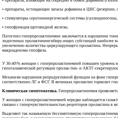
• препараты, влияющие на секрецию и обмен дофамина (галопе
• препараты, истощающие запасы дофамина в ЦНС (резерпин,
• стимуляторы серотонинергической системы (галлюциногены,
• гипофункция щитовидной железы.
Патогенез гиперпролактинемии заключается в нарушении тони
эндогенных пролактинингибиру-ющих субстанций наиболее ва
увеличению количества циркулирующего пролактина. Непрерыв
макроаденома гипофиза.
У 30-40\% женщин с гиперпролактинемией повышен уровень 
гипоталамической регуляции пролак-тин- и АКТГ-секретирующ
Механизм нарушения репродуктивной функции на фоне гиперпр
соответственно ЛГ и ФСГ. В яичниках пролактин тормозит гон
Клиническая симптоматика.
Гиперпролактинемия проявляется
У женщин с гиперпролактинемией нередко наблюдается галактор
связано с гиперчувствительностью рецепторов пролактина в м
Выделяют так называемую бессимптомную гиперпролактинемию