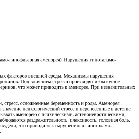
аламо-гипофизарная аменорея). Нарушения гипоталамо-
ятных факторов внешней среды. Механизмы нарушения
ропинов. Под влиянием стресса происходят избыточное
ринов, что может приводить к аменорее. При незначительных
, стресс, осложненные беременность и роды. Аменорея
значение психологический стресс и перенесенные в детстве
ызвать аменорею с психическими, астеноневротическими,
блюдаются раздражительность, плаксивость, головная боль,
 худели, что приводило к нарушению в гипоталамо-
.