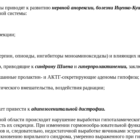
ы приводят к развитию
нервной анорексии, болезни Иценко-К
ой системы:
фекции;
ерпин, опиоиды, ингибиторы моноаминоксидазы) и влияющих на
р, приводящие к
синдрому Шиена
и
гиперпролактинемии,
закл
мешанные пролактин- и АКТГ-секретирующие аденомы гипофиза;
ического вмешательства, воздействия радиации;
ет привести к
адипозогенитальной дистрофии.
ой области происходит нарушение выработки гипоталамическог
сть их секреции. При изменении гормонообра-зовательной фун
 и, следовательно, недостаточной выработке яичниками эстрог
озникновению вирильного синдрома, умеренно выраженного при 