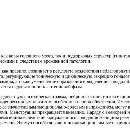
 как коры головного мозга, так и подкорковых структур (гипот
ескими и следствием врожденной патологии.
 как правило, возникает в результате воздействия неблагопри
зга, регулирующие тоническую и циклическую секрецию гонадот
мина, а также уменьшение образования и выделения гонадолибе
яется недостаточность лютеиновой фазы.
едшествуют психическая травма, нейроинфекции, интоксикации
-депрессивным психозом, особенно в период обострения. Имеют 
е со значительным эмоционально-волевым напряжением, могут в
и. Менструация прекращается внезапно. Наряду с аменореей на
время войны вследствие вынужденного голодания женщины резко
времени. Этому способствовали и психоэмоциональные нагрузки