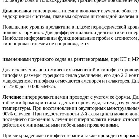
головную боль и головокружение, транзиторное повышение А
Диагностика
гиперпролактинемии включает изучение общего и
эндокринной системы, главным образом щитовидной железы и
Повышение уровня пролактина в плазме периферической крови
половых гормонов. Для дифференциальной диагностики гиперп
Наиболее информативны функциональные пробы с агонистом 
гиперпролактинемия не сопровождается
изменениями турецкого седла на рентгенограмме, при КТ и МР
Для исключения анатомических изменений в гипофизе проводят
гипофиза размеры турецкого седла увеличены, его дно 2-3-кон
макроаденоме гипофиза отмечаются аменорея и галакторея. Д
от 2500 до 10 000 мМЕ/л.
Лечение
гиперпролактинемии проводят с учетом ее формы. Д
таблетки бромокриптина в день во время еды, затем дозу увели
температуры. При восстановлении овуляторных менструальных ц
90\% случаев. При недостаточности 2-й фазы цикла можно допо
последнего поколения в лечении гиперпролакти-немии относятс
действия с минимальными побочными проявлениями.
При микроаденоме гипофиза терапия также проводится бромок