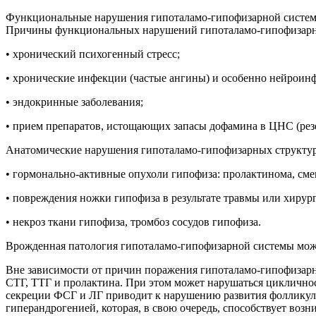
Функциональные нарушения гипоталамо-гипофизарной систем
Причины функциональных нарушений гипоталамо-гипофизарн
• хронический психогенный стресс;
• хронические инфекции (частые ангины) и особенно нейроин
• эндокринные заболевания;
• прием препаратов, истощающих запасы дофамина в ЦНС (рез
Анатомические нарушения гипоталамо-гипофизарных структу
• гормонально-активные опухоли гипофиза: пролактинома, с
• повреждения ножки гипофиза в результате травмы или хирург
• некроз ткани гипофиза, тромбоз сосудов гипофиза.
Врожденная патология гипоталамо-гипофизарной системы мож
Вне зависимости от причин поражения гипоталамо-гипофизарн
СТГ, ТТГ и пролактина. При этом может нарушаться циклично
секреции ФСГ и ЛГ приводит к нарушению развития фолликулов
гиперандрогенией, которая, в свою очередь, способствует в