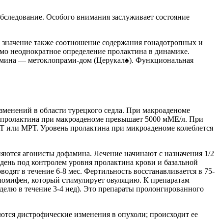
обследование. Особого внимания заслуживает состояние
 значение также соотношение содержания гонадотропных и
мо неоднократное определение пролактина в динамике.
мина — метоклопрами-дом (Церукал♠). Функциональная
зменений в области турецкого седла. При макроаденоме
нь пролактина при макроаденоме превышает 5000 мМЕ/л. При
Т или МРТ. Уровень пролактина при микроаденоме колеблется
ются агонисты дофамина. Лечение начинают с назначения 1/2
в день под контролем уровня пролактина крови и базальной
одят в течение 6-8 мес. Фертильность восстанавливается в 75-
кломифен, который стимулирует овуляцию. К препаратам
еделю в течение 3-4 нед). Это препараты пролонгированного
ются дистрофические изменения в опухоли; происходит ее