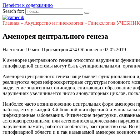
Перейти к содержанию
Search for:
Главная
»
Акушерство и гинекология
»
Гинекология УЧЕБНИК
Аменорея центрального генеза
На чтение
10 мин
Просмотров
474
Обновлено
02.05.2019
К аменорее центрального генеза относятся нарушения функции
гипофизарной системы могут быть функциональными, органич
Аменорея центрального генеза чаще бывает функциональной и,
реализуются через нейросекреторные структуры головного мо
выделение эндогенных опиоидов, снижающих образование дофа
нарушениях увеличивается число ановуляторных циклов, появл
Наиболее часто возникновению центральных форм аменореи пр
наблюдается у каждой 3-й больной шизофренией и маниакально
инфекционные заболевания. Физические перегрузки, связанны
астенодепрессивными или астеноипохондрическими нарушениям
нарушения памяти, работоспособности, расстройство сна. Во 
гипофизарной области и к так называемой аменорее военного 