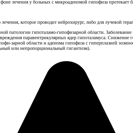
 фоне лечения у больных с микроаденомой гипофиза протекает 
лечения, которое проводит нейрохирург, либо для лучевой тера
нной патологии гипоталамо-гипофизарной области. Заболевание
овреждения паравентрикулярных ядер гипоталамуса. Снижение 
офи-зарной области и аденома гипофиза с гиперплазией эозин
льный или непропорциональный гигантизм).