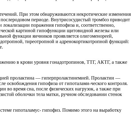
течений. При этом обнаруживаются некротические изменения
 послеродовом периоде. Внутрисосудистый тромбоз приводит
и локализации поражения гипофиза и, соответственно,
инической картиной гипофункции щитовидной железы или
альной функции яичников проявляется олигоменореей,
дотропной, тиреотропной и адренокортикотропной функций:
е.
ижению в крови уровня гонадотропинов, ТТГ, АКТГ, а также
ецией пролактина — гиперпролактинемией. Пролактин —
сле освобождения гипофиза от гипоталами-ческого контроля.
н во время сна, после физических нагрузок, а также при
истой оболочки тела матки, ручном обследовании стенок
стеме гипоталамус- гипофиз. Помимо этого на выработку