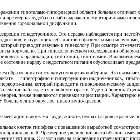
поражении гипоталамо-гипофизарной области больных отличает 
на и чрезмерная худоба со слабо выраженными вторичными поло
явления гормональной дисфункции.
секреции гонадотропинов. Это нередко наблюдается при настой
подростков, изнуряющих себя диетой и физическими нагрузками,
 который приводит девушек к гинекологу. При осмотре отмечае
звиты нормально. При гинекологическом исследовании обнару
иводить к брадикардии, гипотонии, гипотермии. В дальнейшем п
е состояние наряду с недостатком питания обусловливает предр
ием образования гипоталамусом кортиколиберина. Это вызывае
зультате — гипертрофию и гиперфункцию надпочечников, избыто
еркорти-цизм, который приводит к гипокалиемическому ацидоз
Заболевание наблюдается в любом возрасте. У детей болезнь Иц
 аменорея, позже появляются признаки вирилизации. Характерн
У больных лицо округлое, цианотично-красное.
гментации и акне. На груди, животе, бедрах багрово-красные п
фильных клеток гипофиза с повышенной выработкой соматотроп
опорциональный. Чрезмерное увеличение роста обычно замечаю
нение черт лица. С самого начала заболевания отмечаются гипо