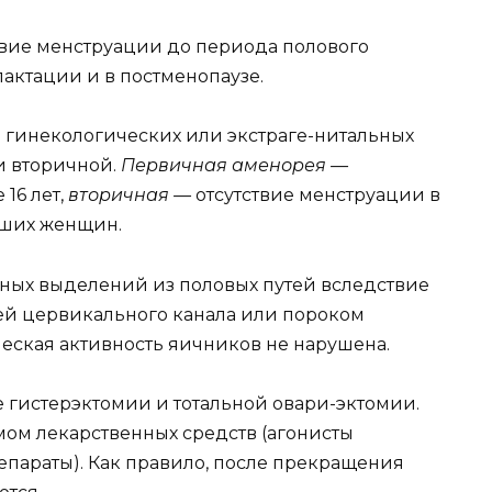
твие менструации до периода полового
лактации и в постменопаузе.
 гинекологических или экстраге-нитальных
и вторичной.
Первичная аменорея —
16 лет,
вторичная —
отсутствие менструации в
вших женщин.
яных выделений из половых путей вследствие
ией цервикального канала или пороком
ческая активность яичников не нарушена.
е гистерэктомии и тотальной овари-эктомии.
мом лекарственных средств (агонисты
епараты). Как правило, после прекращения