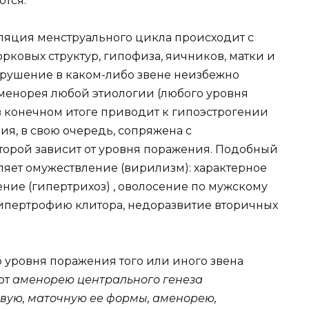
тся.
уляция менструального цикла происходит с
орковых структур, гипофиза, яичников, матки и
арушение в каком-либо звене неизбежно
Аменорея любой этиологии (любого уровня
 конечном итоге приводит к гипоэстрогении
ия, в свою очередь, сопряжена с
торой зависит от уровня поражения. Подобный
яет омужествление (вирилизм): характерное
ение (гипертрихоз) , оволосение по мужскому
, гипертрофию клитора, недоразвитие вторичных
 уровня поражения того или иного звена
ют
аменорею центрального генеза
вую, маточную ее формы, аменорею,