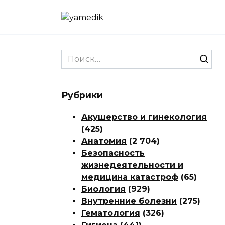
Перейти
к
содержанию
Search
for:
Рубрики
Акушерство и гинекология
(425)
Анатомия
(2 704)
Безопасность
жизнедеятельности и
медицина катастроф
(65)
Биология
(929)
Внутренние болезни
(275)
Гематология
(326)