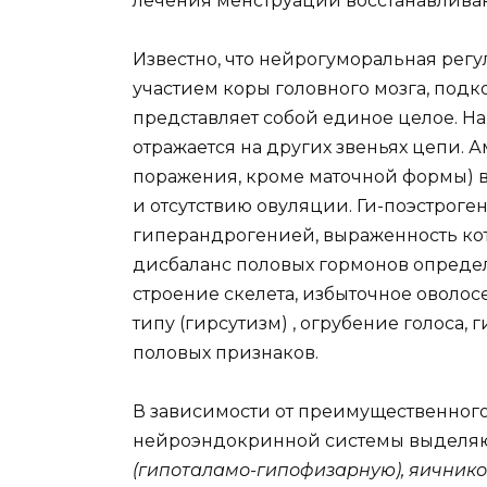
лечения менструации восстанавливаю
Известно, что нейрогуморальная рег
участием коры головного мозга, подк
представляет собой единое целое. Н
отражается на других звеньях цепи. 
поражения, кроме маточной формы) в
и отсутствию овуляции. Ги-поэстроген
гиперандрогенией, выраженность ко
дисбаланс половых гормонов определ
строение скелета, избыточное оволос
типу (гирсутизм) , огрубение голоса
половых признаков.
В зависимости от преимущественного
нейроэндокринной системы выделя
(гипоталамо-гипофизарную), яичнико