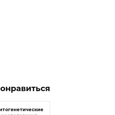
понравиться
итогенетические