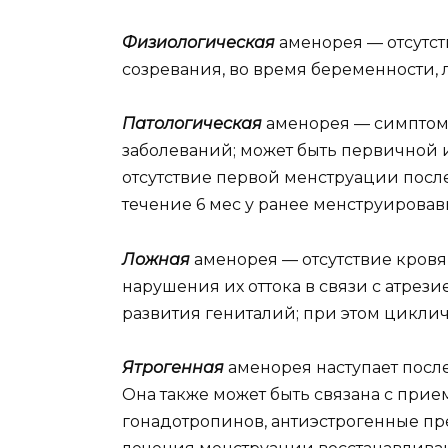
Физиологическая
аменорея — отсутс
созревания, во время беременности, 
Патологическая
аменорея — симптом
заболеваний; может быть первичной 
отсутствие первой менструации после 
течение 6 мес у ранее менструирова
Ложная
аменорея — отсутствие кров
нарушения их оттока в связи с атрез
развития гениталий; при этом цикли
Ятрогенная
аменорея наступает посл
Она также может быть связана с прие
гонадотропинов, антиэстрогенные пр