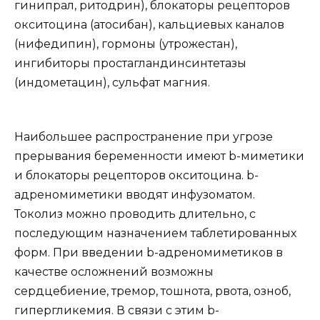
гинипрал, ритодрин), блокаторы рецепторов
окситоцина (атосибан), кальциевых каналов
(нифедипин), гормоны (утрожестан),
ингибиторы простагландинсинтетазы
(индометацин), сульфат магния.
Наибольшее распространение при угрозе
прерывания беременности имеют b-миметики
и блокаторы рецепторов окситоцина. b-
адреномиметики вводят инфузоматом.
Токолиз можно проводить длительно, с
последующим назначением таблетированных
форм. При введении b-адреномиметиков в
качестве осложнений возможны
сердцебиение, тремор, тошнота, рвота, озноб,
гипергликемия. В связи с этим b-