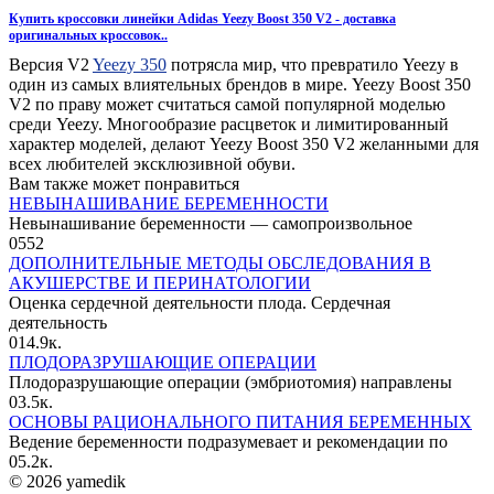
Купить кроссовки линейки Adidas Yeezy Boost 350 V2 - доставка
оригинальных кроссовок..
Версия V2
Yeezy 350
потрясла мир, что превратило Yeezy в
один из самых влиятельных брендов в мире. Yeezy Boost 350
V2 по праву может считаться самой популярной моделью
среди Yeezy. Многообразие расцветок и лимитированный
характер моделей, делают Yeezy Boost 350 V2 желанными для
всех любителей эксклюзивной обуви.
Вам также может понравиться
НЕВЫНАШИВАНИЕ БЕРЕМЕННОСТИ
Невынашивание беременности — самопроизвольное
0
552
ДОПОЛНИТЕЛЬНЫЕ МЕТОДЫ ОБСЛЕДОВАНИЯ В
АКУШЕРСТВЕ И ПЕРИНАТОЛОГИИ
Оценка сердечной деятельности плода. Сердечная
деятельность
0
14.9к.
ПЛОДОРАЗРУШАЮЩИЕ ОПЕРАЦИИ
Плодоразрушающие операции (эмбриотомия) направлены
0
3.5к.
ОСНОВЫ РАЦИОНАЛЬНОГО ПИТАНИЯ БЕРЕМЕННЫХ
Ведение беременности подразумевает и рекомендации по
0
5.2к.
© 2026 yamedik