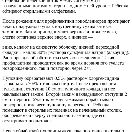
стерильной пеленкой лоток между согнутыми и
разведенными ногами матери на одном с ней уровне. Ребенка
обтирают стерильными салфетками.
После рождения для профилактики гонобленнореи протирают
веки от наружного угла к внутреннему сухим ватным
тампоном. Затем приподнимают верхнее и нижнее веко,
слегка оттягивая верхнее вверх, а нижнее —
вниз, капают на слизистую оболочку нижней переходной
складки 1 каплю 30\% раствора сульфацила натрия (альбуцид).
Растворы для обработки глаз меняют ежедневно. Такая
профилактика проводится как во время первичного туалета
новорожденного, так и повторно, через 2 ч.
Пуповину обрабатывают 0,5\% раствором хлоргексидина
глюконата в 70\% этиловом спирте. После прекращения
пульсации, отступив 10 см от пупочного кольца, на нее
накладывают зажим. Второй зажим накладывают, отступив 2
см от первого. Участок между зажимами обрабатывают
повторно, после чего пуповину пересекают. Ребенка
помещают в стерильных пеленках на пеленальный столик,
обогреваемый сверху специальной лампой, где его
осматривает неонатолог.
Перед обработкой пуповины акушерка повторно тщательно