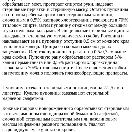
обрабатывает, моет, протирает спиртом руки, надевает
стерильные перчатки и стерильную маску. Остаток пуповины
со стороны ребенка протирают стерильным тампоном,
смоченным в 0,5\% растворе хлоргексидина глюконата в 70\%
этиловом спирте, затем пуповину отжимают между большим
и указательным пальцами. В специальные стерильные щипцы
вкладывают стерильную металлическую скобку Роговина и
накладывают ее на пуповину, отступив 0,5 см от кожного края
пупочного кольца. Щипцы со скобкой смыкают до их
защемления. Остаток пуповины отрезают на 0,5-0,7 см выше
края скобки. Пупочную рану обрабатывают раствором 5\%
калия перманганата или 0,5\% раствором хлоргексидина
глюконата в 70\% этиловом спирте. После наложения скобки
на пуповину можно положить пленкообразующие препараты.
Пуповину отсекают стерильными ножницами на 2-2,5 см от
лигатуры. Культю пуповины завязывают стерильной
марлевой салфеткой.
Кожные покровы новорожденного обрабатывают стерильным
ватным тампоном или одноразовой бумажной салфеткой,
смоченной стерильным растительным или вазелиновым
маслом из флакона разового пользования. Удаляют
сыровидную смазку, остатки крови.