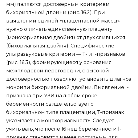
мм) являются достоверным критерием
бихориальной двойни (рис. 16.2). При
выявлении единой «плацентарной массы»
нужно отличать единственную плаценту
(монохориальная двойня) от двух слившихся
(бихориальная двойня). Специфические
ультразвуковые критерии — Т- и l-признаков
(рис. 16.3), формирующиеся у основания
межплодовой перегородки, с высокой
достоверностью позволяют установить диагноз
моноили бихориальной двойни. Выявление l-
признака при УЗИ на любом сроке
беременности свидетельствует о
бихориальном типе плацентации, Т-признак
указывает на монохориальность. Следует
учитывать, что после 16 нед беременности l-
признак становится менее доступным для