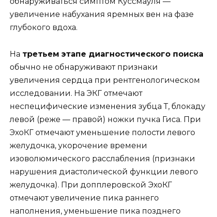
обнаруживаться симптом Куссмауля —
увеличение набухания яремных вен на фазе
глубокого вдоха.
На
третьем этапе диагностического поиска
обычно не обнаруживают признаки
увеличения сердца при рентгенологическом
исследовании. На ЭКГ отмечают
неспецифические изменения зубца Т, блокаду
левой (реже — правой) ножки пучка Гиса. При
ЭхоКГ отмечают уменьшение полости левого
желудочка, укорочение времени
изоволюмического расслабления (признаки
нарушения диастолической функции левого
желудочка). При допплеровской ЭхоКГ
отмечают увеличение пика раннего
наполнения, уменьшение пика позднего