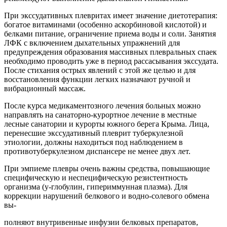
При экссудативных плевритах имеет значение диетотерапия:
богатое витаминами (особенно аскорбиновой кислотой) и
белками питание, ограничение приема воды и соли. Занятия
ЛФК с включением дыхательных упражнений для
предупреждения образования массивных плевральных спаек
необходимо проводить уже в период рассасывания экссудата.
После стихания острых явлений с этой же целью и для
восстановления функции легких назначают ручной и
вибрационный массаж.
После курса медикаментозного лечения больных можно
направлять на санаторно-курортное лечение в местные
лесные санатории и курорты южного берега Крыма. Лица,
перенесшие экссудативный плеврит туберкулезной
этиологии, должны находиться под наблюдением в
противотуберкулезном диспансере не менее двух лет.
При эмпиеме плевры очень важны средства, повышающие
специфическую и неспецифическую резистентность
организма (у-глобулин, гипериммунная плазма). Для
коррекции нарушений белкового и водно-солевого обмена
вы-
полняют внутривенные инфузии белковых препаратов,