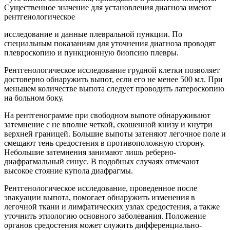
Существенное значение для установления диагноза имеют
рентгенологическое
исследование и данные плевральной пункции. По
специальным показаниям для уточнения диагноза проводят
плевроскопию и пункционную биопсию плевры.
Рентгенологическое исследование грудной клетки позволяет
достоверно обнаружить выпот, если его не менее 500 мл. При
меньшем количестве выпота следует проводить латероскопию
на больном боку.
На рентгенограмме при свободном выпоте обнаруживают
затемнение с не вполне четкой, скошенной книзу и кнутри
верхней границей. Большие выпоты затеняют легочное поле и
смещают тень средостения в противоположную сторону.
Небольшие затемнения занимают лишь реберно-
диафрагмальный синус. В подобных случаях отмечают
высокое стояние купола диафрагмы.
Рентгенологическое исследование, проведенное после
эвакуации выпота, помогает обнаружить изменения в
легочной ткани и лимфатических узлах средостения, а также
уточнить этиологию основного заболевания. Положение
органов средостения может служить дифференциально-