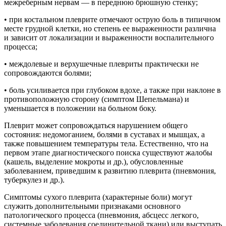
межреберным нервам — в переднюю брюшную стенку;
• при костальном плеврите отмечают острую боль в типичном
месте грудной клетки, но степень ее выраженности различна
и зависит от локализации и выраженности воспалительного
процесса;
• междолевые и верхушечные плевриты практически не
сопровождаются болями;
• боль усиливается при глубоком вдохе, а также при наклоне в
противоположную сторону (симптом Шепельмана) и
уменьшается в положении на больном боку.
Плеврит может сопровождаться нарушением общего
состояния: недомоганием, болями в суставах и мышцах, а
также повышением температуры тела. Естественно, что на
первом этапе диагностического поиска существуют жалобы
(кашель, выделение мокроты и др.), обусловленные
заболеванием, приведшим к развитию плеврита (пневмония,
туберкулез и др.).
Симптомы сухого плеврита (характерные боли) могут
служить дополнительными признаками основного
патологического процесса (пневмония, абсцесс легкого,
системные заболевания соединительной ткани) или выступать