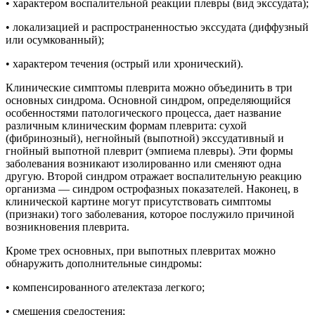
• характером воспалительной реакции плевры (вид экссудата);
• локализацией и распространенностью экссудата (диффузный
или осумкованный);
• характером течения (острый или хронический).
Клинические симптомы плеврита можно объединить в три
основных синдрома. Основной синдром, определяющийся
особенностями патологического процесса, дает название
различным клиническим формам плеврита: сухой
(фибринозный), негнойный (выпотной) экссудативный и
гнойный выпотной плеврит (эмпиема плевры). Эти формы
заболевания возникают изолированно или сменяют одна
другую. Второй синдром отражает воспалительную реакцию
организма — синдром острофазных показателей. Наконец, в
клинической картине могут присутствовать симптомы
(признаки) того заболевания, которое послужило причиной
возникновения плеврита.
Кроме трех основных, при выпотных плевритах можно
обнаружить дополнительные синдромы:
• компенсированного ателектаза легкого;
• смещения средостения;