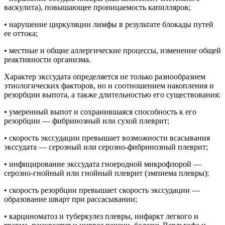
васкулита), повышающее проницаемость капилляров;
• нарушение циркуляции лимфы в результате блокады путей
ее оттока;
• местные и общие аллергические процессы, изменение общей
реактивности организма.
Характер экссудата определяется не только разнообразием
этиологических факторов, но и соотношением накопления и
резорбции выпота, а также длительностью его существования:
• умеренный выпот и сохранившаяся способность к его
резорбции — фибринозный или сухой плеврит;
• скорость экссудации превышает возможности всасывания
экссудата — серозный или серозно-фибринозный плеврит;
• инфицирование экссудата гноеродной микрофлорой —
серозно-гнойный или гнойный плеврит (эмпиема плевры);
• скорость резорбции превышает скорость экссудации —
образование шварт при рассасывании;
• карциноматоз и туберкулез плевры, инфаркт легкого и