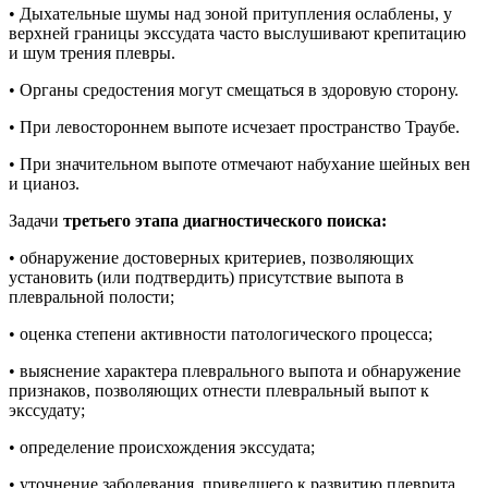
• Дыхательные шумы над зоной притупления ослаблены, у
верхней границы экссудата часто выслушивают крепитацию
и шум трения плевры.
• Органы средостения могут смещаться в здоровую сторону.
• При левостороннем выпоте исчезает пространство Траубе.
• При значительном выпоте отмечают набухание шейных вен
и цианоз.
Задачи
третьего этапа диагностического поиска:
• обнаружение достоверных критериев, позволяющих
установить (или подтвердить) присутствие выпота в
плевральной полости;
• оценка степени активности патологического процесса;
• выяснение характера плеврального выпота и обнаружение
признаков, позволяющих отнести плевральный выпот к
экссудату;
• определение происхождения экссудата;
• уточнение заболевания, приведшего к развитию плеврита.