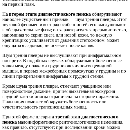
на первый план.
На
втором этапе диагностического поиска
обнаруживают
наиболее существенный признак — шум трения плевры. Этот
звуковой феномен имеет ряд особенностей: его выслушивают
в обе дыхательные фазы; он характеризуется прерывистостью,
напоминая то скрип снега или новой кожи, то нежную
крепитацию; усиливается от давления стетоскопом, может
ощущаться ладонью; не исчезает после кашля.
Шум трения плевры не выслушивают при диафрагмальном
плеврите. В подобных случаях обнаруживают болезненные
точки между ножками грудиноключично-сосцевидной
мышцы, в первых межреберных промежутках у грудины и по
линии прикрепления диафрагмы к грудной стенке.
Кроме шума трения плевры, отмечают учащенное или
поверхностное дыхание, причем дыхательная экскурсия
грудной клетки иногда ограничена на стороне поражения.
Пальпация поможет обнаружить болезненность или
чувствительность трапециевидных мышц.
При этой форме плеврита
третий этап диагностического
поиска
малоинформативен: рентгенологические изменения,
как правило, отсутствуют; при исследовании крови можно