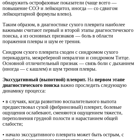
обнаружить острофазовые показатели (чаще всего —
повышение СОЭ и лейкоцитоз, иногда — со сдвигом
лейкоцитарной формулы влево).
Таким образом, в диагностике сухого плеврита наиболее
важными считают первый и второй этапы диагностического
поиска, а из основных признаков — боль в области
поражения плевры и шум ее трения.
Синдром сухого плеврита сходен с синдромом сухого
перикардита, межреберной невралгии и синдромом Титце.
Основной отличительный признак — связь боли с дыханием
(иногда — с кашлем) и шум трения плевры.
Экссудативный (выпотной) плеврит.
На
первом этапе
диагностического поиска
важно проследить следующую
динамику процесса:
• в случаях, когда развитию воспалительного выпота
предшествовал сухой (фибринозный) плеврит, болевые
ощущения ослабевают, сменяются ощущением тяжести,
переполнения грудной полости и нарастанием общей
слабости;
• начало экссудативного плеврита может быть острым, с