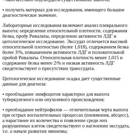
• получить материал для исследования, имеющего большое
диагностическое значение.
Лабораторные исследования включают анализ плеврального
выпота: определение относительной плотности, содержания
белка, пробу Ривальты, определение активности ЛДГ и
цитологическое исследование. Экссудат отличается высокой
относительной плотностью (более 1,018), содержанием белка
более 3\%, повышением активности ЛДГ и положительной
пробой Ривальты. Относительная плотность менее 1,015 и
содержание белка менее 2\% и низкая активность ЛДГ
свидетельствуют о присутствии транссудата.
Цитологическое исследование осадка дает существенные
данные для диагноза:
• преобладание лимфоцитов характерно для выпота
туберкулезного или опухолевого происхождения;
• преобладание нейтрофилов — отличительная черта выпота
при острых воспалительных процессах (пневмония, абсцесс),
а нарастание их количества и появление среди них
разрушенных клеток свидетельствуют о нагноении экссудата,
т.е. о начале развития эмпиемы;