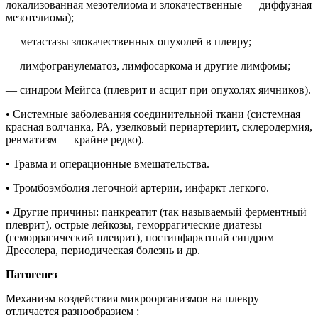
локализованная мезотелиома и злокачественные — диффузная
мезотелиома);
— метастазы злокачественных опухолей в плевру;
— лимфогранулематоз, лимфосаркома и другие лимфомы;
— синдром Мейгса (плеврит и асцит при опухолях яичников).
• Системные заболевания соединительной ткани (системная
красная волчанка, РА, узелковый периартериит, склеродермия,
ревматизм — крайне редко).
• Травма и операционные вмешательства.
• Тромбоэмболия легочной артерии, инфаркт легкого.
• Другие причины: панкреатит (так называемый ферментный
плеврит), острые лейкозы, геморрагические диатезы
(геморрагический плеврит), постинфарктный синдром
Дресслера, периодическая болезнь и др.
Патогенез
Механизм воздействия микроорганизмов на плевру
отличается разнообразием :