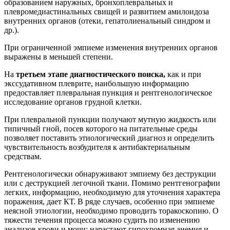
образованием наружных, бронхоплевральных и
плевромедиастинальных свищей и развитием амилоидоза
внутренних органов (отеки, гепатолиенальный синдром и
др.).
При ограниченной эмпиеме изменения внутренних органов
выражены в меньшей степени.
На
третьем этапе диагностического поиска,
как и при
экссудативном плеврите, наибольшую информацию
предоставляет плевральная пункция и рентгенологическое
исследование органов грудной клетки.
При плевральной пункции получают мутную жидкость или
типичный гной, посев которого на питательные среды
позволяет поставить этиологический диагноз и определить
чувствительность возбудителя к антибактериальным
средствам.
Рентгенологически обнаруживают эмпиему без деструкции
или с деструкцией легочной ткани. Помимо рентгенографии
легких, информацию, необходимую для уточнения характера
поражения, дает КТ. В ряде случаев, особенно при эмпиеме
неясной этиологии, необходимо проводить торакоскопию. О
тяжести течения процесса можно судить по изменению
анализов крови и мочи: нарастают гипохромная анемия и