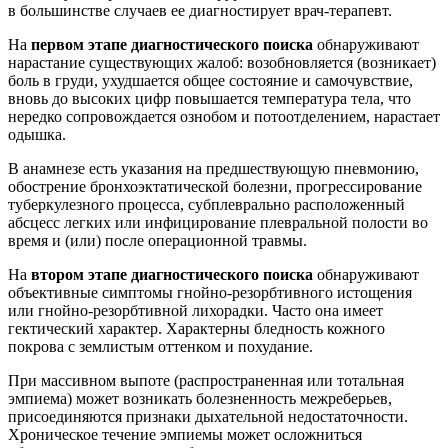
в большинстве случаев ее диагностирует врач-терапевт.
На
первом этапе диагностического поиска
обнаруживают
нарастание существующих жалоб: возобновляется (возникает)
боль в груди, ухудшается общее состояние и самочувствие,
вновь до высоких цифр повышается температура тела, что
нередко сопровождается ознобом и потоотделением, нарастает
одышка.
В анамнезе есть указания на предшествующую пневмонию,
обострение бронхоэктатической болезни, прогрессирование
туберкулезного процесса, субплеврально расположенный
абсцесс легких или инфицирование плевральной полости во
время и (или) после операционной травмы.
На
втором этапе диагностического поиска
обнаруживают
объективные симптомы гнойно-резорбтивного истощения
или гнойно-резорбтивной лихорадки. Часто она имеет
гектический характер. Характерны бледность кожного
покрова с землистым оттенком и похудание.
При массивном выпоте (распространенная или тотальная
эмпиема) может возникать болезненность межреберьев,
присоединяются признаки дыхательной недостаточности.
Хроническое течение эмпиемы может осложниться