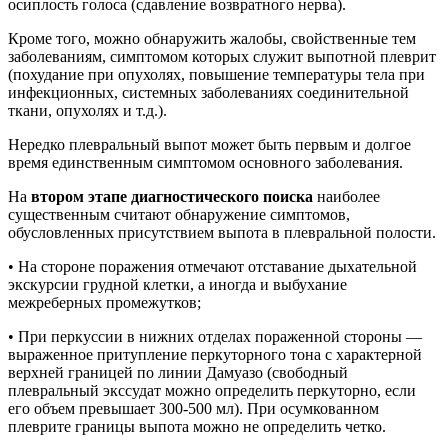
осиплость голоса (сдавление возвратного нерва).
Кроме того, можно обнаружить жалобы, свойственные тем
заболеваниям, симптомом которых служит выпотной плеврит
(похудание при опухолях, повышение температуры тела при
инфекционных, системных заболеваниях соединительной
ткани, опухолях и т.д.).
Нередко плевральный выпот может быть первым и долгое
время единственным симптомом основного заболевания.
На
втором этапе диагностического поиска
наиболее
существенным считают обнаружение симптомов,
обусловленных присутствием выпота в плевральной полости.
• На стороне поражения отмечают отставание дыхательной
экскурсии грудной клетки, а иногда и выбухание
межреберных промежутков;
• При перкуссии в нижних отделах пораженной стороны —
выраженное притупление перкуторного тона с характерной
верхней границей по линии Дамуазо (свободный
плевральный экссудат можно определить перкуторно, если
его объем превышает 300-500 мл). При осумкованном
плеврите границы выпота можно не определить четко.