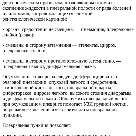
диагностическим признаком, позволяющим отличить
скопление жидкости в плевральной полости от ряда болезней
и синдромов, сопровождающихся сложной
рентгенологической картиной:
• органы средостения не смещены — пневмония, плевральные
спайки (редко);
• смещены в сторону затемнения — ателектаз, цирроз,
плевральные спайки;
• смещены в сторону, противоположную затемнению, —
плевральный выпот, диафрагмальная грыжа.
Осумкованные плевриты следует дифференцировать от
очаговой пневмонии, опухолей легкого и средостения,
эхинококковой кисты легкого, плевральной шварты,
фиброторакса, цирроза легкого, высокого стояния диафрагмы
и диафрагмальной грыжи. Обнаружить плевральный выпот
при осумкованном плеврите помогает УЗИ грудной клетки,
но решающее значение имеют результаты плевральной
пункции.
Плевральная пункция позволяет:
• окончательно подтвердить существование выпота;