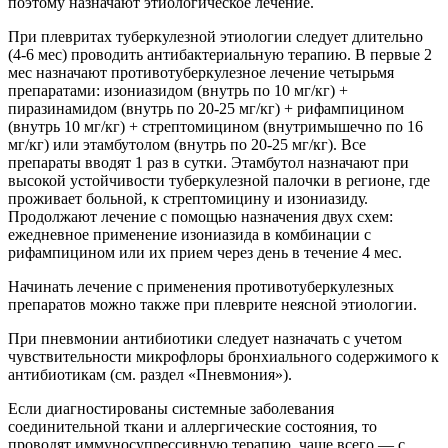
поэтому назначают этиологическое лечение.
При плевритах туберкулезной этиологии следует длительно
(4-6 мес) проводить антибактериальную терапию. В первые 2
мес назначают противотуберкулезное лечение четырьмя
препаратами: изониазидом (внутрь по 10 мг/кг) +
пиразинамидом (внутрь по 20-25 мг/кг) + рифампицином
(внутрь 10 мг/кг) + стрептомицином (внутримышечно по 16
мг/кг) или этамбутолом (внутрь по 20-25 мг/кг). Все
препараты вводят 1 раз в сутки. Этамбутол назначают при
высокой устойчивости туберкулезной палочки в регионе, где
проживает больной, к стрептомицину и изониазиду.
Продолжают лечение с помощью назначения двух схем:
ежедневное применение изониазида в комбинации с
рифампицином или их прием через день в течение 4 мес.
Начинать лечение с применения противотуберкулезных
препаратов можно также при плеврите неясной этиологии.
При пневмонии антибиотики следует назначать с учетом
чувствительности микрофлоры бронхиального содержимого к
антибиотикам (см. раздел «Пневмония»).
Если диагностированы системные заболевания
соединительной ткани и аллергические состояния, то
проводят иммуносупрессивную терапию, чаще всего — с