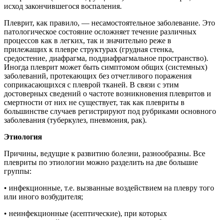
исход закончившегося воспаления.
Плеврит, как правило, — несамостоятельное заболевание. Это
патологическое состояние осложняет течение различных
процессов как в легких, так и значительно реже в
прилежащих к плевре структурах (грудная стенка,
средостение, диафрагма, поддиафрагмальное пространство).
Иногда плеврит может быть симптомом общих (системных)
заболеваний, протекающих без отчетливого поражения
соприкасающихся с плеврой тканей. В связи с этим
достоверных сведений о частоте возникновения плевритов и
смертности от них не существует, так как плевриты в
большинстве случаев регистрируют под рубриками основного
заболевания (туберкулез, пневмония, рак).
Этиология
Причины, ведущие к развитию болезни, разнообразны. Все
плевриты по этиологии можно разделить на две большие
группы:
• инфекционные, т.е. вызванные воздействием на плевру того
или иного возбудителя;
• неинфекционные (асептические), при которых