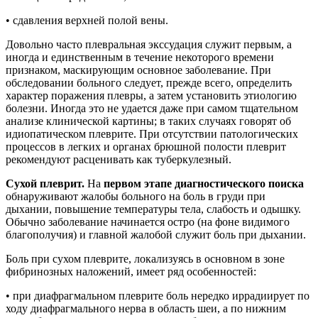
• сдавления верхней полой вены.
Довольно часто плевральная экссудация служит первым, а
иногда и единственным в течение некоторого времени
признаком, маскирующим основное заболевание. При
обследовании больного следует, прежде всего, определить
характер поражения плевры, а затем установить этиологию
болезни. Иногда это не удается даже при самом тщательном
анализе клинической картины; в таких случаях говорят об
идиопатическом плеврите. При отсутствии патологических
процессов в легких и органах брюшной полости плеврит
рекомендуют расценивать как туберкулезный.
Сухой плеврит.
На
первом этапе диагностического поиска
обнаруживают жалобы больного на боль в груди при
дыхании, повышение температуры тела, слабость и одышку.
Обычно заболевание начинается остро (на фоне видимого
благополучия) и главной жалобой служит боль при дыхании.
Боль при сухом плеврите, локализуясь в основном в зоне
фибринозных наложений, имеет ряд особенностей:
• при диафрагмальном плеврите боль нередко иррадиирует по
ходу диафрагмального нерва в область шеи, а по нижним