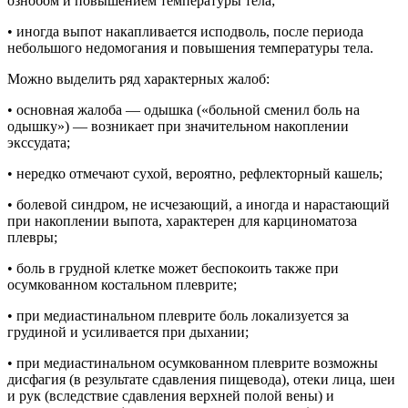
ознобом и повышением температуры тела;
• иногда выпот накапливается исподволь, после периода
небольшого недомогания и повышения температуры тела.
Можно выделить ряд характерных жалоб:
• основная жалоба — одышка («больной сменил боль на
одышку») — возникает при значительном накоплении
экссудата;
• нередко отмечают сухой, вероятно, рефлекторный кашель;
• болевой синдром, не исчезающий, а иногда и нарастающий
при накоплении выпота, характерен для карциноматоза
плевры;
• боль в грудной клетке может беспокоить также при
осумкованном костальном плеврите;
• при медиастинальном плеврите боль локализуется за
грудиной и усиливается при дыхании;
• при медиастинальном осумкованном плеврите возможны
дисфагия (в результате сдавления пищевода), отеки лица, шеи
и рук (вследствие сдавления верхней полой вены) и