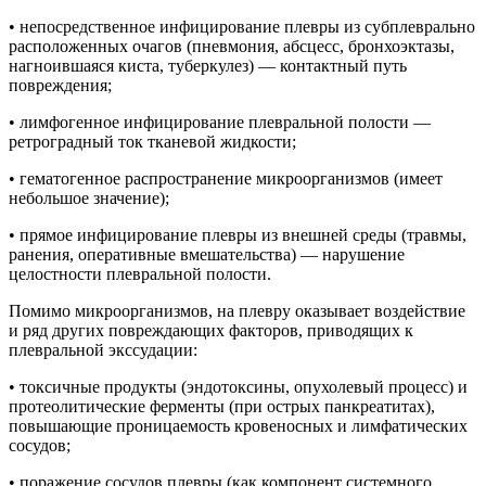
• непосредственное инфицирование плевры из субплеврально
расположенных очагов (пневмония, абсцесс, бронхоэктазы,
нагноившаяся киста, туберкулез) — контактный путь
повреждения;
• лимфогенное инфицирование плевральной полости —
ретроградный ток тканевой жидкости;
• гематогенное распространение микроорганизмов (имеет
небольшое значение);
• прямое инфицирование плевры из внешней среды (травмы,
ранения, оперативные вмешательства) — нарушение
целостности плевральной полости.
Помимо микроорганизмов, на плевру оказывает воздействие
и ряд других повреждающих факторов, приводящих к
плевральной экссудации:
• токсичные продукты (эндотоксины, опухолевый процесс) и
протеолитические ферменты (при острых панкреатитах),
повышающие проницаемость кровеносных и лимфатических
сосудов;
• поражение сосудов плевры (как компонент системного