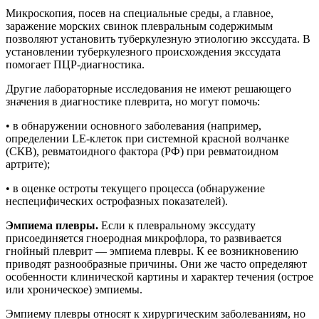
Микроскопия, посев на специальные среды, а главное,
заражение морских свинок плевральным содержимым
позволяют установить туберкулезную этиологию экссудата. В
установлении туберкулезного происхождения экссудата
помогает ПЦР-диагностика.
Другие лабораторные исследования не имеют решающего
значения в диагностике плеврита, но могут помочь:
• в обнаружении основного заболевания (например,
определении LE-клеток при системной красной волчанке
(СКВ), ревматоидного фактора (РФ) при ревматоидном
артрите);
• в оценке остроты текущего процесса (обнаружение
неспецифических острофазных показателей).
Эмпиема плевры.
Если к плевральному экссудату
присоединяется гноеродная микрофлора, то развивается
гнойный плеврит — эмпиема плевры. К ее возникновению
приводят разнообразные причины. Они же часто определяют
особенности клинической картины и характер течения (острое
или хроническое) эмпиемы.
Эмпиему плевры относят к хирургическим заболеваниям, но