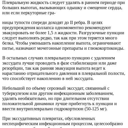
Плевральную жидкость следует удалять в раннем периоде при
больших выпотах, вызывающих одышку и смещение сердца,
или если перкуторные гра-
ницы тупости спереди доходят до II ребра. В целях
предупреждения коллапса одномоментно рекомендуют
эвакуировать не более 1,5 л жидкости. Разгрузочные пункции
следует выполнять редко, так как при этом теряется много
белка. Чтобы уменьшить накопление выпота, ограничивают
питье, назначают мочегонные препараты и глюкокортикоиды.
В остальных случаях плевральную пункцию с удалением
экссудата лучше проводить в фазе стабилизации или даже
резорбции, так как ранняя эвакуация выпота ведет к
нарастанию отрицательного давления в плевральной полости,
что способствует накоплению в ней экссудата.
Небольшой по объему серозный экссудат, связанный с
туберкулезом или другим инфекционным заболеванием,
удалять необязательно, но при длительном отсутствии
положительной динамики лучше прибегнуть к пункции и
ввести внутриплеврально гидрокортизон (50-125 мг).
При экссудативных плевритах, обусловленных
неспецифическим инфекционным процессом, целесообразно