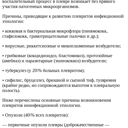
воспалительный процесс в плевре возникает без прямого
участия патогенных микроорганизмов.
Причины, приводящие к развитию плевритов инфекционной
этиологии:
• кокковая и бактериальная микрофлора (пневмококк,
стафилококк, грамотрицательные палочки и др.);
• вирусные, риккетсиозные и микоплазменные возбудители;
• грибковые (кокцидиоидоз, бластомикоз), протозойные
(амебиаз) и паразитарные (эхинококкоз) возбудители;
• туберкулез (у 20\% больных плевритом);
• сифилис, бруцеллез, брюшной и сыпной тиф, туляремия
(крайне редко, но сопровождаются выпотом в плевральную
полость).
Ниже перечислены основные причины возникновения
плевритов неинфекционной этиологии.
• Опухоли (40\% всех плевритов):
— первичные опухоли плевры (доброкачественные —