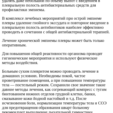
удалять даже небольшой по объему выпот с введением в
плевральную полость антибактериальных средств для
профилактики эмпиемы.
В комплексе лечебных мероприятий при острой эмпиеме
плевры удаление гнойного экссудата и повторное введение в
плевральную полость антибиотиков наиболее эффективно
проводить в сочетании с общей антибактериальной терапией.
Лечение хронической эмпиемы плевры может быть только
оперативным.
Для повышения общей реактивности организма проводят
гигиенические мероприятия и используют физические
методы воздействия.
Больным сухим плевритом можно проводить лечение в
домашних условиях. Необходимы покой, частое
проветривание помещения, а при повышении температуры
тела — постельный режим. Сохранили свое значение такие
давние методы лечения, как согревающий компресс с тугим
бинтованием нижних отделов грудной клетки, банки,
смазывание кожи йодной настойкой и т.д. После
исчезновения боли, нормализации температуры тела и СОЭ
для предотвращения образования шварт больному
рекомендуют выполнение дыхательной гимнастики.