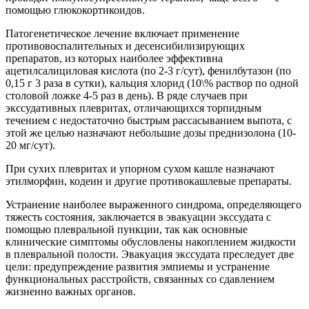
помощью глюкокортикоидов.
Патогенетическое лечение включает применение
противовоспалительных и десенсибилизирующих
препаратов, из которых наиболее эффективна
ацетилсалициловая кислота (по 2-3 г/сут), фенилбутазон (по
0,15 г 3 раза в сутки), кальция хлорид (10\% раствор по одной
столовой ложке 4-5 раз в день). В ряде случаев при
экссудативных плевритах, отличающихся торпидным
течением с недостаточно быстрым рассасыванием выпота, с
этой же целью назначают небольшие дозы преднизолона (10-
20 мг/сут).
При сухих плевритах и упорном сухом кашле назначают
этилморфин, кодеин и другие противокашлевые препараты.
Устранение наиболее выраженного синдрома, определяющего
тяжесть состояния, заключается в эвакуации экссудата с
помощью плевральной пункции, так как основные
клинические симптомы обусловлены накоплением жидкости
в плевральной полости. Эвакуация экссудата преследует две
цели: предупреждение развития эмпиемы и устранение
функциональных расстройств, связанных со сдавлением
жизненно важных органов.