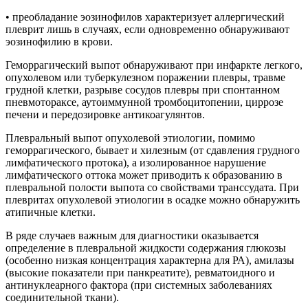
• преобладание эозинофилов характеризует аллергический
плеврит лишь в случаях, если одновременно обнаруживают
эозинофилию в крови.
Геморрагический выпот обнаруживают при инфаркте легкого,
опухолевом или туберкулезном поражении плевры, травме
грудной клетки, разрыве сосудов плевры при спонтанном
пневмотораксе, аутоиммунной тромбоцитопении, циррозе
печени и передозировке антикоагулянтов.
Плевральный выпот опухолевой этиологии, помимо
геморрагического, бывает и хилезным (от сдавления грудного
лимфатического протока), а изолированное нарушение
лимфатического оттока может приводить к образованию в
плевральной полости выпота со свойствами транссудата. При
плевритах опухолевой этиологии в осадке можно обнаружить
атипичные клетки.
В ряде случаев важным для диагностики оказывается
определение в плевральной жидкости содержания глюкозы
(особенно низкая концентрация характерна для РА), амилазы
(высокие показатели при панкреатите), ревматоидного и
антинуклеарного фактора (при системных заболеваниях
соединительной ткани).