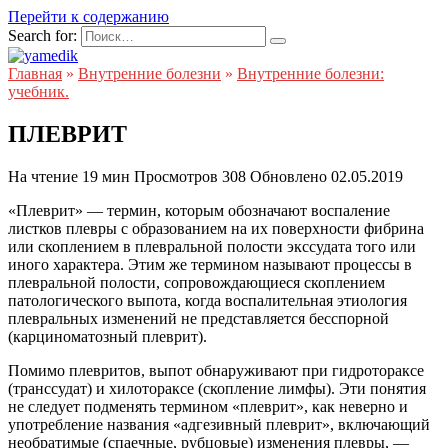
Перейти к содержанию
Search for:
Главная
»
Внутренние болезни
»
Внутренние болезни:
учебник.
ПЛЕВРИТ
На чтение
19 мин
Просмотров
308
Обновлено
02.05.2019
«Плеврит» — термин, которым обозначают воспаление
листков плевры с образованием на их поверхности фибрина
или скоплением в плевральной полости экссудата того или
иного характера. Этим же термином называют процессы в
плевральной полости, сопровождающиеся скоплением
патологического выпота, когда воспалительная этиология
плевральных изменений не представляется бесспорной
(карциноматозный плеврит).
Помимо плевритов, выпот обнаруживают при гидротораксе
(транссудат) и хилотораксе (скопление лимфы). Эти понятия
не следует подменять термином «плеврит», как неверно и
употребление названия «адгезивный плеврит», включающий
необратимые (спаечные, рубцовые) изменения плевры, —