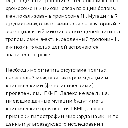
14), сердечный тропонин С (ген локализован в
хромосоме 1) и миозинсвязывающий белок С
(ген локализован в хромосоме 11). Мутации в 7
других генах, ответственных за регуляторный и
эссенциальный миозин легких цепей, титин, а-
тропомиозин, а-актин, сердечный тропонин I и
а-миозин тяжелых цепей встречаются
значительно реже.
Необходимо отметить отсутствие прямых
параллелей между характером мутации и
клиническими (фенотипическими)
проявлениями ГКМП. Далеко не все лица,
имеющие данные мутации будут иметь
клинические проявления ГКМП, а также
признаки гипертрофии миокарда на ЭКГ и по
данным ультразвукового исследования