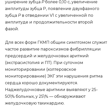
уширение зубца
P
более 0,10 с, увеличение
амплитуды зубца Р, появление двухфазного
зубца
P
в отведении V1 с увеличенной по
амплитуде и продолжительности второй
фазой.
Для всех форм ГКМП общим симптомом служит
частое развитие пароксизмов фибрилляции
предсердий и желудочковых аритмий
(экстрасистолия и ПТ). При суточном
мониторировании (холтеровское
мониторирование) ЭКГ эти нарушения ритма
сердца хорошо документируются.
Наджелудочковые аритмии выявляют у 25-
50\% больных, у 25\% — обнаруживают
желудочковую тахикардию.