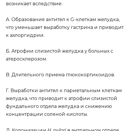
возникает вследствие:
A. Образования антител к G-клеткам желудка,
что уменьшает выработку гастрина и приводит
к ахлоргидрии.
Б. Атрофии слизистой желудка у больных с
атеросклерозом.
B. Длительного приема глюкокортикоидов.
Г. Выработки антител к париетальным клеткам
желудка, что приводит к атрофии слизистой
фундального отдела желудка и снижению
концентрации соляной кислоты.
Д. Колонизации
H. pylori
в антральном отделе