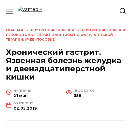
Перейти
к
содержанию
ГЛАВНАЯ
»
ВНУТРЕННИЕ БОЛЕЗНИ
»
ВНУТРЕННИЕ БОЛЕЗНИ:
РУКОВОДСТВО К ПРАКТ. ЗАНЯТИЯМ ПО ФАКУЛЬТЕТСКОЙ
ТЕРАПИИ: УЧЕБ. ПОСОБИЕ
Хронический гастрит.
Язвенная болезнь желудка
и двенадцатиперстной
кишки
НА ЧТЕНИЕ
ПРОСМОТРОВ
21 мин
358
ОБНОВЛЕНО
02.05.2019