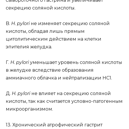
сывороточного гастрина и увеличивает
секрецию соляной кислоты.
B.
H. pylori
не изменяет секрецию соляной
кислоты, обладая лишь прямым
цитолитическим действием на клетки
эпителия желудка.
Г.
H. pylori
уменьшает уровень соляной кислоты
в желудке вследствие образования
аммиачного облачка и нейтрализации НС1.
Д.
H. pylori
не влияет на секрецию соляной
кислоты, так как считается условно-патогенным
микроорганизмом.
13. Хронический атрофический гастрит