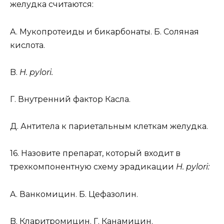
желудка считаются:
A. Мукопротеиды и бикарбонаты. Б. Соляная
кислота.
B.
H. pylori.
Г. Внутренний фактор Касла.
Д. Антитела к париетальным клеткам желудка.
16. Назовите препарат, который входит в
трехкомпонентную схему эрадикации
H. pylori:
A. Ванкомицин. Б. Цефазолин.
B. Кларитромицин. Г. Канамицин.