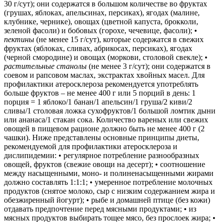
30 г/сут); они содержатся в большом количестве во фруктах
(грушах, яблоках, апельсинах, персиках), ягодах (малине,
клубнике, чернике), овощах (цветной капуста, брокколи,
зеленой фасоли) и бобовых (горохе, чечевице, фасоли); •
пектины
(не менее 15 г/сут), которые содержатся в свежих
фруктах (яблоках, сливах, абрикосах, персиках), ягодах
(черной смородине) и овощах (моркови, столовой свекле); •
растительные станолы
(не менее 3 г/сут); они содержатся в
соевом и рапсовом маслах, экстрактах хвойных масел. Для
профилактики атеросклероза рекомендуется употреблять
больше фруктов – не менее 400 г или 5 порций в день: 1
порция = 1 яблоко/1 банан/1 апельсин/1 груша/2 киви/2
сливы/1 столовая ложка сухофруктов/1 большой ломтик дыни
или ананаса/1 стакан сока. Количество вареных или свежих
овощей в пищевом рационе должно быть не менее 400 г (2
чашки). Ниже представлены основные принципы диеты,
рекомендуемой для профилактики атеросклероза и
дислипидемии: • регулярное потребление разнообразных
овощей, фруктов (свежие овощи на десерт); • соотношение
между насыщенными, моно- и полиненасыщенными жирами
должно составлять 1:1:1; • умеренное потребление молочных
продуктов (снятое молоко, сыр с низким содержанием жира и
обезжиренный йогурт); • рыбе и домашней птице (без кожи)
отдавать предпочтение перед мясными продуктами; • из
мясных продуктов выбирать тощее мясо, без прослоек жира; •