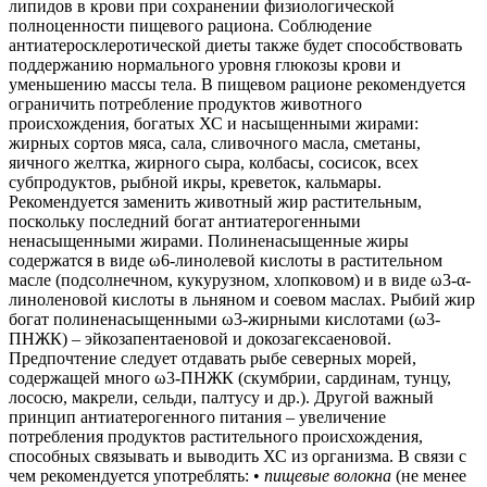
липидов в крови при сохранении физиологической
полноценности пищевого рациона. Соблюдение
антиатеросклеротической диеты также будет способствовать
поддержанию нормального уровня глюкозы крови и
уменьшению массы тела. В пищевом рационе рекомендуется
ограничить потребление продуктов животного
происхождения, богатых ХС и насыщенными жирами:
жирных сортов мяса, сала, сливочного масла, сметаны,
яичного желтка, жирного сыра, колбасы, сосисок, всех
субпродуктов, рыбной икры, креветок, кальмары.
Рекомендуется заменить животный жир растительным,
поскольку последний богат антиатерогенными
ненасыщенными жирами. Полиненасыщенные жиры
содержатся в виде ω6-линолевой кислоты в растительном
масле (подсолнечном, кукурузном, хлопковом) и в виде ω3-α-
линоленовой кислоты в льняном и соевом маслах. Рыбий жир
богат полиненасыщенными ω3-жирными кислотами (ω3-
ПНЖК) – эйкозапентаеновой и докозагексаеновой.
Предпочтение следует отдавать рыбе северных морей,
содержащей много ω3-ПНЖК (скумбрии, сардинам, тунцу,
лососю, макрели, сельди, палтусу и др.). Другой важный
принцип антиатерогенного питания – увеличение
потребления продуктов растительного происхождения,
способных связывать и выводить ХС из организма. В связи с
чем рекомендуется употреблять: •
пищевые волокна
(не менее