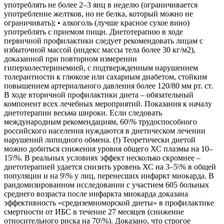
употреблять не более 2–3 яиц в неделю (ограничивается
употребление желтков, но не белка, который можно не
ограничивать); • алкоголь (лучше красное сухое вино)
употреблять с приемом пищи. Диетотерапию в ходе
первичной профилактики следует рекомендовать лицам с
избыточной массой (индекс массы тела более 30 кг/м2),
доказанной при повторном измерении
гиперхолестеринемией, с подтвержденным нарушением
толерантности к глюкозе или сахарным диабетом, стойким
повышением артериального давления более 120/80 мм рт. ст.
В ходе вторичной профилактики диета – обязательный
компонент всех лечебных мероприятий. Показания к началу
диетотерапии весьма широки. Если следовать
международным рекомендациям, 60\% трудоспособного
российского населения нуждаются в диетическом лечении
нарушений липидного обмена. (!) Теоретически диетой
можно добиться снижения уровня общего ХС плазмы на 10–
15\%. В реальных условиях эффект несколько скромнее –
диетотерапией удается снизить уровень ХС на 3–5\% в общей
популяции и на 9\% у лиц, перенесших инфаркт миокарда. В
рандомизированном исследовании с участием 605 больных
среднего возраста после инфаркта миокарда доказана
эффективность «средиземноморской диеты» в профилактике
смертности от ИБС в течение 27 месяцев (снижение
относительного риска на 70\%). Доказано, что строгое