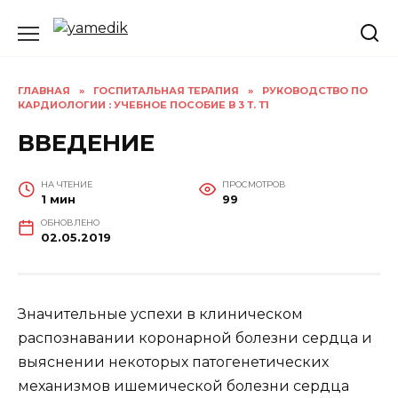
Перейти
к
содержанию
ГЛАВНАЯ
»
ГОСПИТАЛЬНАЯ ТЕРАПИЯ
»
РУКОВОДСТВО ПО
КАРДИОЛОГИИ : УЧЕБНОЕ ПОСОБИЕ В 3 Т. Т1
ВВЕДЕНИЕ
НА ЧТЕНИЕ
ПРОСМОТРОВ
1 мин
99
ОБНОВЛЕНО
02.05.2019
Значительные успехи в клиническом
распознавании коронарной болезни сердца и
выяснении некоторых патогенетических
механизмов ишемической болезни сердца