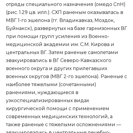
отряды специального назначения (омедо СпН)
(рис. 1.29 цв. илл.). СХП раненым оказывалась в
МВГ 1-го эшелона (гг. Владикавказ, Моздок,
Буйнакск), развернутых на базе гарнизонных ВГ
при помощи групп усиления из Военно-
медицинской академии им. С.М. Кирова и
центральных ВГ. Затем раненые самолетами
эвакуировались в ВГ Северо-Кавказского
военного округа и других прилегавших
военных округов (МВГ 2-го эшелона). Раненые с
наиболее тяжелыми (сочетанными)
ранениями, нуждающиеся в
узкоспециализированных видах
хирургической помощи с применением
современных медицинских технологий, а
также раненые с тяжелыми осложнениями —
эвакуировались в центральные лечебно-