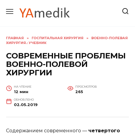
Перейти
к
содержанию
ГЛАВНАЯ
»
ГОСПИТАЛЬНАЯ ХИРУРГИЯ
»
ВОЕННО-ПОЛЕВАЯ
ХИРУРГИЯ.: УЧЕБНИК
СОВРЕМЕННЫЕ ПРОБЛЕМЫ
ВОЕННО-ПОЛЕВОЙ
ХИРУРГИИ
НА ЧТЕНИЕ
ПРОСМОТРОВ
12 мин
265
ОБНОВЛЕНО
02.05.2019
Содержанием современного —
четвертого