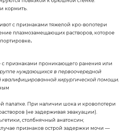
сируются повязкой к брюшной стенке.
и кормить.
ивот с признаками тяжелой кро-вопотери
ение плазмозамещающих растворов, которое
спортировке
.
 с признаками проникающего ранения или
группе нуждающихся в первоочередной
й квалифицированной хирургической помощи.
еным
й палатке. При наличии шока и кровопотери
астворов (не задерживая эвакуации).
ьгетики, столбнячный анатоксин;
случае признаков острой задержки мочи —