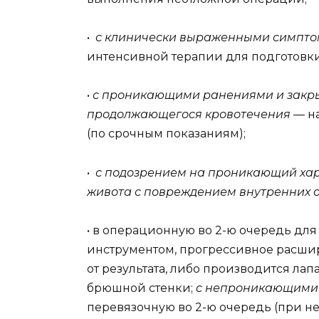
•
с клинически выраженными симпт
интенсивной терапии для подготовки
•
с проникающими ранениями и закр
продолжающегося кровотечения
— н
(по срочным показаниям);
•
с подозрением на проникающий хар
живота с повреждением внутренних 
• в операционную во 2-ю очередь дл
инструментом, прогрессивное расшир
от результата, либо производится ла
брюшной стенки;
с непроникающими
перевязочную во 2-ю очередь (при н