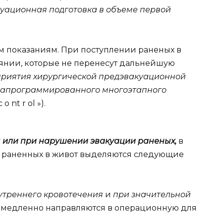
уационная подготовка в объеме первой
м показаниям. При поступлении раненых в
янии, которые не перенесут дальнейшую
риятия хирургической предэвакуационной
и запрограммированного многоэтапного
 o nt r ol »).
 или при нарушении эвакуации раненых,
в
и раненных в живот выделяются следующие
утреннего кровотечения
и
при значительной
медленно направляются в операционную для