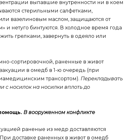
эвентрации выпавшие внутренности ни в коем
рываются стерильными салфетками,
ли вазелиновым маслом, защищаются от
 и нетуго бинтуются. В холодное время года
жить грелками, завернуть в одеяло или
мно-сортировочной, раненные в живот
вакуации в омедб в 1-ю очередь (при
виамедицинским трансортом).
Перекладывать
и с носилок на носилки вплоть до
помощь.
В вооруженном конфликте
уацией раненые из медр доставляются
 При доставке раненных в живот в омедб