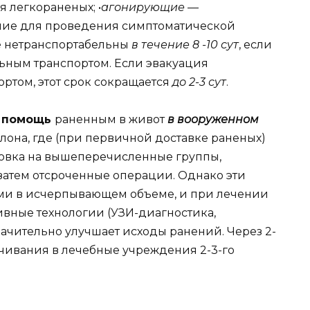
 легкораненых; •
агонирующие
—
ение для проведения симптоматической
е нетранспортабельны
в течение 8 -10 сут
, если
ьным транспортом. Если эвакуация
ртом, этот срок сокращается
до 2-3 сут
.
я помощь
раненным в живот
в вооруженном
елона, где (при первичной доставке раненых)
овка на вышеперечисленные группы,
 затем отсроченные операции. Однако эти
ми в исчерпывающем объеме, и при лечении
вные технологии (УЗИ-диагностика,
начительно улучшает исходы ранений. Через 2-
ечивания в лечебные учреждения 2-3-го