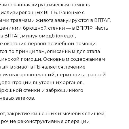
изированная хирургическая помощь
циализированных ВГ ГБ. Раненые с
и травмами живота эвакуируются в ВПТАГ,
ениями брюшной стенки — в ВПГЛР. Часть
 в ВПТАГ, минуя омедб (омедо),
ле оказания первой врачебной помощи.
тся по принципам, описанным для этапа
цинской помощи. Основным содержанием
м в живот в ГБ является лечение
ричных кровотечений, перитонита, ранней
 эвентрации внутренних органов,
 брюшной стенки и забрюшинного
евых затеков.
от, закрытие кишечных и мочевых свищей,
прочие реконструктивные операции