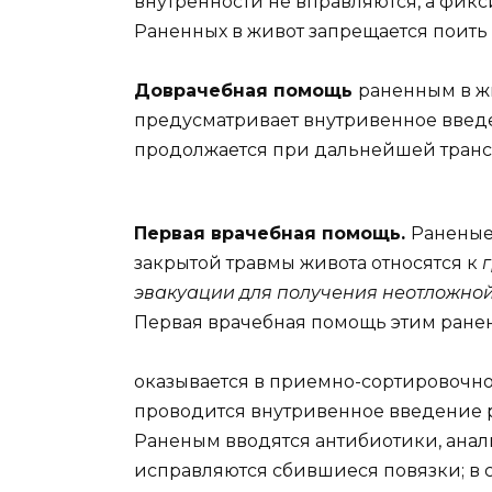
внутренности не вправляются, а фик
Раненных в живот запрещается поить 
Доврачебная помощь
раненным в ж
предусматривает внутривенное введ
продолжается при дальнейшей тран
Первая врачебная помощь.
Раненые
закрытой травмы живота относятся к
эвакуации для получения неотложно
Первая врачебная помощь этим ран
оказывается в приемно-сортировочно
проводится внутривенное введение р
Раненым вводятся антибиотики, анал
исправляются сбившиеся повязки; в 