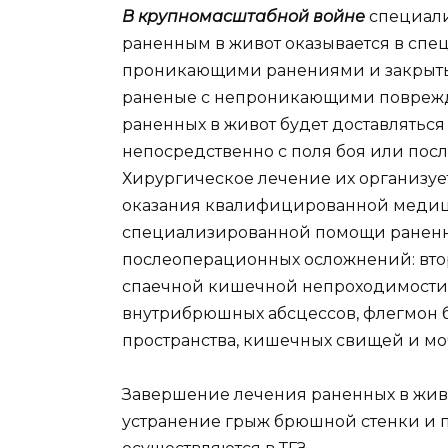
В крупномасштабной войне
специал
раненным в живот оказывается в спе
проникающими ранениями и закрытым
раненые с непроникающими поврежд
раненных в живот будет доставляться
непосредственно с поля боя или пос
Хирургическое лечение их организуе
оказания квалифицированной меди
специализированной помощи раненны
послеоперационных осложнений: вто
спаечной кишечной непроходимости,
внутрибрюшных абсцессов, флегмон
пространства, кишечных свищей и моч
Завершение лечения раненных в жив
устранение грыж брюшной стенки и 