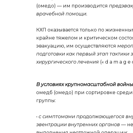
(омедо) — им производится
предэвак
врачебной помощи.
КХП оказывается только по жизненны
крайне тяжелом и критическом состо
эвакуацию, им осуществляются
мероп
подготовки как первый этап тактик
хирургического лечения
(« d a m a g e c
В условиях крупномасштабной войны
омедб (омедо) при сортировке сред
группы:
•
с симптомами продолжающегося вн
эвентрации внутренних органов
— не
выполнения неотложной операции;