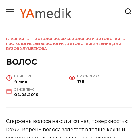
Перейти
к
содержанию
ГЛАВНАЯ
»
ГИСТОЛОГИЯ, ЭМБРИОЛОГИЯ И ЦИТОЛОГИЯ
»
ГИСТОЛОГИЯ, ЭМБРИОЛОГИЯ, ЦИТОЛОГИЯ: УЧЕБНИК ДЛЯ
ВУЗОВ УЛУМБЕКОВА
ВОЛОС
НА ЧТЕНИЕ
ПРОСМОТРОВ
4 мин
178
ОБНОВЛЕНО
02.05.2019
Стержень волоса находится над поверхностью
кожи. Корень волоса залегает в толще кожи и
состоит из мозгового вещества, коркового