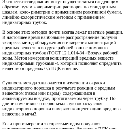
Экспресс-исследования могут осуществляться следующим
образом: путем колориметрии растворов по стандартным
шкалам, коло- риметрии с применением реактивной бумаги,
линейно-колористическим методом с применением
индикаторных трубок.
В основе этих методов почти всегда лежат цветные реакции.
В настоящее время наибольшее распространение получил
экспресс- метод обнаружения и измерения концентраций
вредных веществ в воздухе рабочей зоны с помощью
индикаторных трубок (ГОСТ 12.1.014-84 «Воздух рабочей
зоны. Метод измерения концентраций вредных веществ
индикаторными трубками»), который позволяет определить
вещество в пределах 0,5 ПДК и выше.
Сущность метода заключается в изменении окраски
индикаторного порошка в результате реакции с вредным
веществом (газом или паром), содержащимся в
анализируемом воздухе, протягиваемом через трубку. По
длине изменившего первоначальную окраску слоя
индикаторного порошка измеряют концентрацию вредного
вещества в мг/м3.
Если при измерении экспресс-методом получают
концентрацию изучаемого вещества, близкую к ПДК или