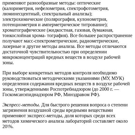
применяют разнообразные методы: оптические
(калориметрия, нефелометрия, спектрофотометрия,
люминесцентный, спектральный анализы);
электрохимические (полярография, кулонометрия,
потенциометрия и амперметрическое титрование);
хроматографические (жидкостная, газовая, бумажная,
тонкослойная хрома- тография). Все большее распространение
получают масс-спектрометрические, радиометрические,
лазерные и другие методы анализа. Все методы отличаются
достаточной чувствительностью при определении
микроконцентраций вредных веществ в воздухе рабочей
зоны.
При выборе конкретных методов контроля необходимо
руководствоваться методическими указаниями (МУ, МУК)
определения содержания вредных веществ в воздухе рабочей
зоны, утвержденными Роспотребнадзором (до 2000 г. —
Госкомсанэпиднадзором РФ, Минздравом РФ).
Экспресс-методы.
Для быстрого решения вопроса о степени
загрязнения воздушной среды вредными веществами
применяют экспресс-методы, доля которых среди всех
методов химического анализа лабораторий составляет около
20\%.