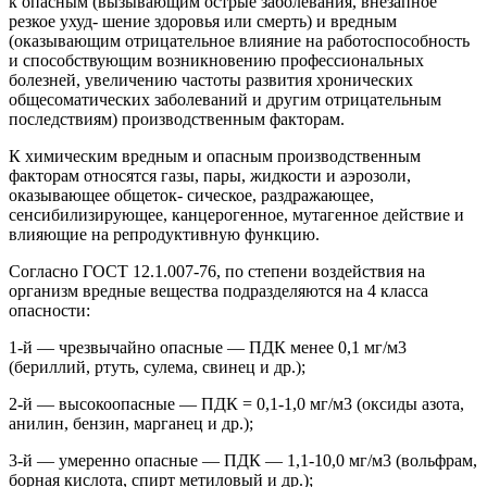
к опасным (вызывающим острые заболевания, внезапное
резкое ухуд- шение здоровья или смерть) и вредным
(оказывающим отрицательное влияние на работоспособность
и способствующим возникновению профессиональных
болезней, увеличению частоты развития хронических
общесоматических заболеваний и другим отрицательным
последствиям) производственным факторам.
К химическим вредным и опасным производственным
факторам относятся газы, пары, жидкости и аэрозоли,
оказывающее общеток- сическое, раздражающее,
сенсибилизирующее, канцерогенное, мутагенное действие и
влияющие на репродуктивную функцию.
Согласно ГОСТ 12.1.007-76, по степени воздействия на
организм вредные вещества подразделяются на 4 класса
опасности:
1-й — чрезвычайно опасные — ПДК менее 0,1 мг/м3
(бериллий, ртуть, сулема, свинец и др.);
2-й — высокоопасные — ПДК = 0,1-1,0 мг/м3 (оксиды азота,
анилин, бензин, марганец и др.);
3-й — умеренно опасные — ПДК — 1,1-10,0 мг/м3 (вольфрам,
борная кислота, спирт метиловый и др.);