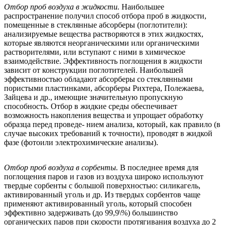
Отбор проб воздуха в жидкости.
Наибольшее
распространение получил способ отбора проб в жидкости,
помещенные в стеклянные абсорберы (поглотители):
анализируемые вещества растворяются в этих жидкостях,
которые являются неорганическими или органическими
растворителями, или вступают с ними в химическое
взаимодействие. Эффективность поглощения в жидкости
зависит от конструкции поглотителей. Наибольшей
эффективностью обладают абсорберы со стеклянными
пористыми пластинками, абсорберы Рихтера, Полежаева,
Зайцева и др., имеющие значительную пропускную
способность. Отбор в жидкие среды обеспечивает
возможность накопления вещества и упрощает обработку
образца перед проведе- нием анализа, который, как правило (в
случае высоких требований к точности), проводят в жидкой
фазе (фотоили электрохимические анализы).
Отбор проб воздуха в сорбенты.
В последнее время для
поглощения паров и газов из воздуха широко используют
твердые сорбенты с большой поверхностью: силикагель,
активированный уголь и др. Из твердых сорбентов чаще
применяют активированный уголь, который способен
эффективно задерживать (до 99,9\%) большинство
органических паров при скорости протягивания воздуха до 2