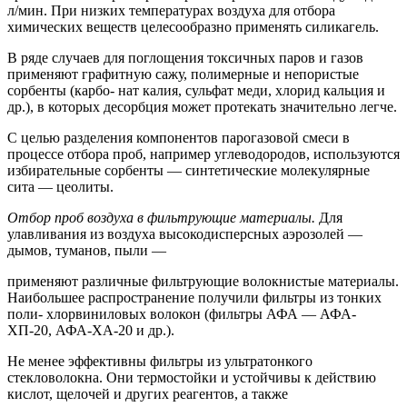
л/мин. При низких температурах воздуха для отбора
химических веществ целесообразно применять силикагель.
В ряде случаев для поглощения токсичных паров и газов
применяют графитную сажу, полимерные и непористые
сорбенты (карбо- нат калия, сульфат меди, хлорид кальция и
др.), в которых десорбция может протекать значительно легче.
С целью разделения компонентов парогазовой смеси в
процессе отбора проб, например углеводородов, используются
избирательные сорбенты — синтетические молекулярные
сита — цеолиты.
Отбор проб воздуха в фильтрующие материалы.
Для
улавливания из воздуха высокодисперсных аэрозолей —
дымов, туманов, пыли —
применяют различные фильтрующие волокнистые материалы.
Наибольшее распространение получили фильтры из тонких
поли- хлорвиниловых волокон (фильтры АФА — АФА-
ХП-20, АФА-ХА-20 и др.).
Не менее эффективны фильтры из ультратонкого
стекловолокна. Они термостойки и устойчивы к действию
кислот, щелочей и других реагентов, а также