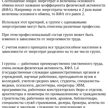
Соотношение общих энерготрат и величины основного
обмена носит название коэффициента физической активности
(КФА). Например: если энерготраты человека в 2 раза выше
величины основного обмена, то КФА его равен 2.
Используя этот критерий, к группе с одинаковыми
энерготратами могут быть отнесены различные профессии.
При этом профессиональный состав групп может быть
изменен в зависимости от энергоемкости труда.
С учетом нового принципа все трудоспособное население в
зависимости от энерготрат разделено на то же число групп.
I группа — работники преимущественно умственного труда,
очень низкая физическая активность, КФА 1,4
(государственные служащие административных органов и
учреждений, научные работники, преподаватели вузов и
колледжей, учителя средних школ, студенты, специалисты-
медики, психологи, диспетчеры, операторы ЭВМ,
программисты, работники конструкторских бюро и отделов,
архитекторы и инженеры по промышленному и гражданскому
строительству, работники музеев, архивов, библиотекари,
специалисты служб страхования, дилеры, брокеры, агенты по
продаже и закупкам, служащие по пенсионному и