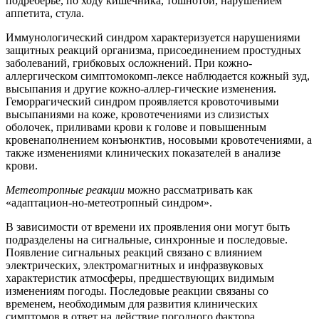
подреберье, по ходу кишечника, тошнотой, нарушением
аппетита, стула.
Иммунологический синдром характеризуется нарушениями
защитных реакций организма, присоединением простудных
заболеваний, грибковых осложнений. При кожно-
аллергическом симптомокомп-лексе наблюдается кожный зуд,
высыпания и другие кожно-аллер-гические изменения.
Геморрагический синдром проявляется кровоточивыми
высыпаниями на коже, кровотечениями из слизистых
оболочек, приливами крови к голове и повышенным
кровенаполнением конъюнктив, носовыми кровотечениями, а
также изменениями клинических показателей в анализе
крови.
Метеотропные реакции
можно рассматривать как
«адаптацион-но-метеотропный синдром».
В зависимости от времени их проявления они могут быть
подразделены на сигнальные, синхронные и последовые.
Появление сигнальных реакций связано с влиянием
электрических, электромагнитных и инфразвуковых
характеристик атмосферы, предшествующих видимым
изменениям погоды. Последовые реакции связаны со
временем, необходимым для развития клинических
симптомов в ответ на действие погодного фактора.