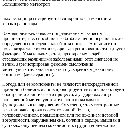
Большинство метеотроп-
ных реакций регистрируются синхронно с изменением
характера погоды.
Каждый человек обладает определенным «запасом
прочности», т. е. способностью безболезненно переносить до
определенных пределов колебания погоды. Это зависит от
пола, возраста, состояния здоровья, тренированности и других
факторов. У маленьких детей, престарелых людей,
страдающих различными заболеваниями, этот диапазон не
велик. Зарегистрирован феномен омоложения
метеочувствительности в связи с ускоренным развитием
организма (акселерацией).
Погода или ее компоненты не являются непосредственной
причиной болезни, а лишь провоцируют ее или способствуют
обострению хронического процесса, а у здоровых лиц с
повышенной метеочувствительностью вызывают
функциональные нарушения. Отмечено, что метеотропные
реакции чаще проявляются головной болью,
головокружением, повышением или понижением нервной
возбудимости, нарушением сна, болями в сердце, мышцах и
суставах, ощущением скованности в груди и конечностях,