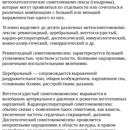
метеопатологические симптомокомп-лексы (синдромы),
которые могут проявляться по отдельности или сочетаться в
различных комбинациях с большей или меньшей
выраженностью одного из них.
Условно выделяют до десяти различных метеосимптомокомп-
лексов: ревматоидный, церебральный, вегетососудистый,
кардио-респираторный, диспепсический, иммунологический,
кожно-аллер-гический, геморрагический и др.
Ревматоидный симптомокомплекс характеризуется большей
утомляемостью, чувством усталости, болевыми ощущениями,
различными воспалительными явлениями.
Церебральный — сопровождается выраженной
раздражительностью, общим возбуждением, нарушением сна,
головными болями, расстройствами дыхания.
Вегетососудистый симптомокомплекс выражается в
колебаниях артериального давления и развитии вегетативных
нарушений. Кардиореспираторный симптомокомплекс
обычно связан с появлением таких симптомов, как кашель,
увеличение частоты сердечных сокращений, дыхания.
Диспепсический симптомокомплекс проявляется
неприятными ощущениями в области желудка, в правом