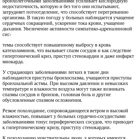
бронхолегочными заболеваниями усиливает кислородную
недостаточность, которую и без того они испытывают,
затрудняет потоотделение, что способствует перегреванию
организма. В такую погоду у больных наблюдается учащение
сердечных сокращений, ускорение тока крови, учащение
дыхания. Увеличение активности симпатико-адреналиновой
сис-
темы способствует повышенному выбросу в кровь
катехоламинов, что вызывает спазм сосудов и как следствие
гипертонический криз, приступ стенокардии и даже инфаркт
миокарда.
У страдающих заболеваниями легких в такие дни
наблюдаются приступы бронхоспазма, учащаются приступы
бронхиальной астмы. При высоком давлении и невысоких
температуре и влажности воздуха могут также возникать
спазмы сосудов и бронхов, головная боль и другие
обусловленные спазмом осложнения.
Резкое похолодание, сопровождающееся ветром и высокой
влажностью, повышает у больных сердечно-сосудистыми
заболеваниями тонус периферических сосудов, что приводит
к гипертоническому кризу, приступу стенокардии.
К похолоданию чувствительны люди, у которых имеются