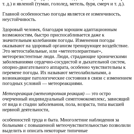
т. д.) и явлений (туман, гололед, метель, буря, смерч и т. д.).
Главной особенностью погоды является ее изменчивость,
неустойчивость.
Здоровый человек, благодаря хорошим адаптационным
возможностям, быстро приспосабливается даже к
значительным колебаниям погоды. Изменения погоды
оказывают на здоровый организм тренирующее воздействие.
Это метеостабильные, или «метеотолерантные»,
метеорезистентные люди. Люди, страдающие хроническими
заболеваниями сердечно-сосудистой и дыхательной систем,
опорно-двигательного аппарата, особенно чувствительны к
перемене погоды. Их называют метеолабильными, а
возникающие патологические состояния в связи с изменением
погодных условий — метеореакциями.
Метеореакция (метеотропная реакция)
— это остро
очерченный индивидуальный симптомокомплекс, зависящий
от вида и стадии заболевания, пола, возраста, типа высшей
нервной деятельности,
особенностей труда и быта. Многолетние наблюдения за
больными с повышенной метеочувствительностью позволили
выделить и описать некоторые типичные