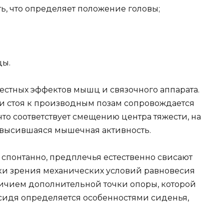
ть, что определяет положение головы;
цы.
естных эффектов мышц и связочного аппарата.
и стоя к производным позам сопровождается
о соответствует смещению центра тяжести, на
овысившаяся мышечная активность.
спонтанно, предплечья естественно свисают
очки зрения механических условий равновесия
ичием дополнительной точки опоры, которой
 сидя определяется особенностями сиденья,