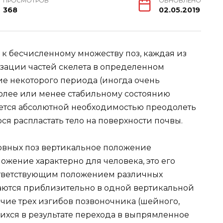
ПРОСМОТРОВ
ОБНОВЛЕНО
368
02.05.2019
 к бесчисленному множеству поз, каждая из
зации частей скелета в определенном
ие некоторого периода (иногда очень
более или менее стабильному состоянию
уется абсолютной необходимостью преодолеть
я распластать тело на поверхности почвы.
овных поз вертикальное положение
ожение характерно для человека, это его
оответствующим положением различных
гаются приблизительно в одной вертикальной
ичие трех изгибов позвоночника (шейного,
ихся в результате перехода в выпрямленное