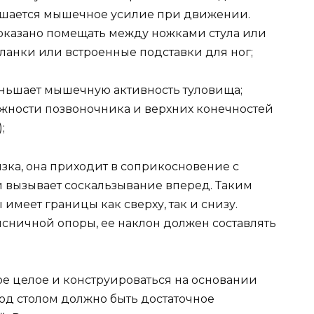
еньшается мышечное усилие при движении.
оказано помещать между ножками стула или
анки или встроенные подставки для ног;
еньшает мышечную активность туловища;
жности позвоночника и верхних конечностей
;
зка, она приходит в соприкосновение с
и вызывает соскальзывание вперед. Таким
имеет границы как сверху, так и снизу.
сничной опоры, ее наклон должен составлять
ное целое и конструироваться на основании
од столом должно быть достаточное