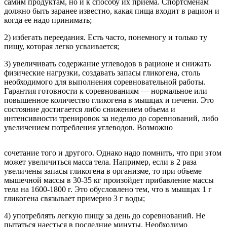
самим продуктам, но и к способу их приема. Спортсменам
должно быть заранее известно, какая пища входит в рацион и
когда ее надо принимать;
2) избегать переедания. Есть часто, понемногу и только ту
пищу, которая легко усваивается;
3) увеличивать содержание углеводов в рационе и снижать
физические нагрузки, создавать запасы гликогена, столь
необходимого для выполнения соревновательной работы.
Гарантия готовности к соревнованиям — нормальное или
повышенное количество гликогена в мышцах и печени. Это
состояние достигается либо снижением объема и
интенсивности тренировок за неделю до соревнований, либо
увеличением потребления углеводов. Возможно
сочетание того и другого. Однако надо помнить, что при этом
может увеличиться масса тела. Например, если в 2 раза
увеличены запасы гликогена в организме, то при объеме
мышечной массы в 30-35 кг произойдет прибавление массы
тела на 1600-1800 г. Это обусловлено тем, что в мышцах 1 г
гликогена связывает примерно 3 г воды;
4) употреблять легкую пищу за день до соревнований. Не
пытаться наесться в последние минуты. Необходимо