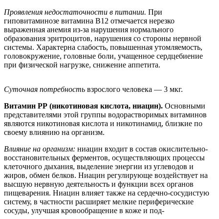
Проявления недостаточности в питании.
При
гиповитаминозе витамина В12 отмечается нерезко
выраженная анемия из-за нарушения нормального
образования эритроцитов, нарушения со стороны нервной
системы. Характерна слабость, повышенная утомляемость,
головокружение, головные боли, учащенное сердцебиение
при физической нагрузке, снижение аппетита.
Суточная потребность
взрослого человека — 3 мкг.
Витамин РР (никотиновая кислота, ниацин).
Основными
представителями этой группы водорастворимых витаминов
являются никотиновая кислота и никотинамид, близкие по
своему влиянию на организм.
Влияние на организм:
ниацин входит в состав окислительно-
восстановительных ферментов, осуществляющих процессы
клеточного дыхания, выделение энергии из углеводов и
жиров, обмен белков. Ниацин регулирующе воздействует на
высшую нервную деятельность и функции всех органов
пищеварения. Ниацин влияет также на сердечно-сосудистую
систему, в частности расширяет мелкие периферические
сосуды, улучшая кровообращение в коже и под-