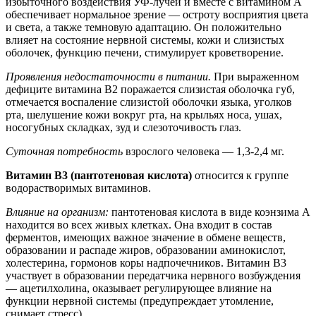
избыточного воздействия УФ-лучей и вместе с витамином А
обеспечивает нормальное зрение — остроту восприятия цвета
и света, а также темновую адаптацию. Он положительно
влияет на состояние нервной системы, кожи и слизистых
оболочек, функцию печени, стимулирует кроветворение.
Проявления недостаточности в питании.
При выраженном
дефиците витамина В2 поражается слизистая оболочка губ,
отмечается воспаление слизистой оболочки языка, уголков
рта, шелушение кожи вокруг рта, на крыльях носа, ушах,
носогубных складках, зуд и слезоточивость глаз.
Суточная потребность
взрослого человека — 1,3-2,4 мг.
Витамин В3 (пантотеновая кислота)
относится к группе
водорастворимых витаминов.
Влияние на организм:
пантотеновая кислота в виде коэнзима А
находится во всех живых клетках. Она входит в состав
ферментов, имеющих важное значение в обмене веществ,
образовании и распаде жиров, образовании аминокислот,
холестерина, гормонов коры надпочечников. Витамин В3
участвует в образовании передатчика нервного возбуждения
— ацетилхолина, оказывает регулирующее влияние на
функции нервной системы (предупреждает утомление,
снимает стресс).