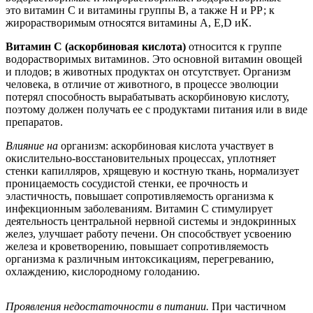
это витамин С и витамины группы В, а также Н и РР; к
жирорастворимым относятся витамины А, Е,D иК.
Витамин С (аскорбиновая кислота)
относится к группе
водорастворимых витаминов. Это основной витамин овощей
и плодов; в животных продуктах он отсутствует. Организм
человека, в отличие от животного, в процессе эволюции
потерял способность вырабатывать аскорбиновую кислоту,
поэтому должен получать ее с продуктами питания или в виде
препаратов.
Влияние на
организм: аскорбиновая кислота участвует в
окислительно-восстановительных процессах, уплотняет
стенки капилляров, хрящевую и костную ткань, нормализует
проницаемость сосудистой стенки, ее прочность и
эластичность, повышает сопротивляемость организма к
инфекционным заболеваниям. Витамин С стимулирует
деятельность центральной нервной системы и эндокринных
желез, улучшает работу печени. Он способствует усвоению
железа и кроветворению, повышает сопротивляемость
организма к различным интоксикациям, перегреванию,
охлаждению, кислородному голоданию.
Проявления недостаточности в питании.
При частичном