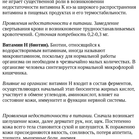
не играет существенной роли в возникновении
недостаточности витамина К из-за широкого распространения
витамина в пищевых продуктах и его термостабильности.
Проявления недостаточности в питании.
Замедление
свертывания крови и возникновение трудноостанавливаемых
кровотечений.
Суточная потребность
0,2-0,3 мг.
Витамин Н (биотин).
Биотин, относящийся к
водорастворимым витаминам, иногда называют
микровитамином, поскольку для нормальной работы
организма он необходим в чрезвычайно малых количествах. В
организме человека синтезируется нормальной микрофлорой
кишечника.
Влияние на организм:
витамин Н входит в состав ферментов,
осуществляющих начальный этап биосинтеза жирных кислот,
участвует в обмене углеводов, аминокислот, влияет на
состояние кожи, иммунитет и функции нервной системы.
Проявления недостаточности в питании.
Сначала возникает
шелушение кожи, далее дерматит рук, ног, щек. Постепенно
кожа всего тела становится сухой и шелушится. К поражению
кожи присоединяются вялость, сонливость, потеря аппетита,
тошнота, мышечные боли, анемия.