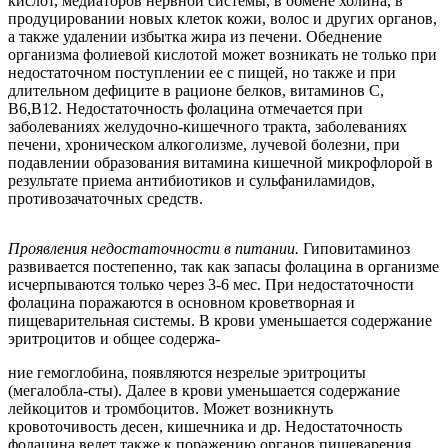
кислот, медиаторов нервной системы, в обмене холина, в
продуцировании новых клеток кожи, волос и других органов,
а также удалении избытка жира из печени. Обеднение
организма фолиевой кислотой может возникать не только при
недостаточном поступлении ее с пищей, но также и при
длительном дефиците в рационе белков, витаминов С,
В6,В12. Недостаточность фолацина отмечается при
заболеваниях желудочно-кишечного тракта, заболеваниях
печени, хроническом алкоголизме, лучевой болезни, при
подавлении образования витамина кишечной микрофлорой в
результате приема антибиотиков и сульфаниламидов,
противозачаточных средств.
Проявления недостаточности в питании.
Гиповитаминоз
развивается постепенно, так как запасы фолацина в организме
исчерпываются только через 3-6 мес. При недостаточности
фолацина поражаются в основном кроветворная и
пищеварительная системы. В крови уменьшается содержание
эритроцитов и общее содержа-
ние гемоглобина, появляются незрелые эритроциты
(мегалобла-сты). Далее в крови уменьшается содержание
лейкоцитов и тромбоцитов. Может возникнуть
кровоточивость десен, кишечника и др. Недостаточность
фолацина ведет также к поражению органов пищеварения