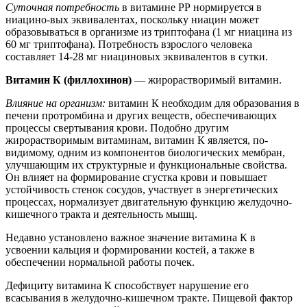
Суточная потребность
в витамине РР нормируется в
ниацино-вых эквивалентах, поскольку ниацин может
образовываться в организме из триптофана (1 мг ниацина из
60 мг триптофана). Потребность взрослого человека
составляет 14-28 мг ниациновых эквивалентов в сутки.
Витамин К (филлохинон)
— жирорастворимый витамин.
Влияние на организм:
витамин К необходим для образования в
печени протромбина и других веществ, обеспечивающих
процессы свертывания крови. Подобно другим
жирорастворимым витаминам, витамин К является, по-
видимому, одним из компонентов биологических мембран,
улучшающим их структурные и функциональные свойства.
Он влияет на формирование сгустка крови и повышает
устойчивость стенок сосудов, участвует в энергетических
процессах, нормализует двигательную функцию желудочно-
кишечного тракта и деятельность мышц.
Недавно установлено важное значение витамина К в
усвоении кальция и формировании костей, а также в
обеспечении нормальной работы почек.
Дефициту витамина К способствует нарушение его
всасывания в желудочно-кишечном тракте. Пищевой фактор