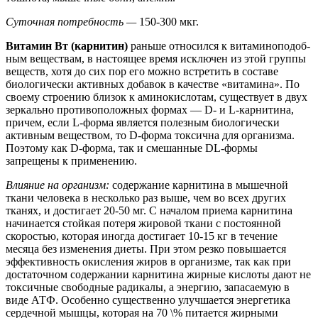
Суточная потребность —
150-300 мкг.
Витамин Вт (карнитин)
раньше относился к витаминоподоб-
ным веществам, в настоящее время исключен из этой группы
веществ, хотя до сих пор его можно встретить в составе
биологически активных добавок в качестве «витамина». По
своему строению близок к аминокислотам, существует в двух
зеркально противоположных формах — D- и L-карнитина,
причем, если L-форма является полезным биологически
активным веществом, то D-форма токсична для организма.
Поэтому как D-форма, так и смешанные DL-формы
запрещены к применению.
Влияние на организм:
содержание карнитина в мышечной
ткани человека в несколько раз выше, чем во всех других
тканях, и достигает 20-50 мг. С началом приема карнитина
начинается стойкая потеря жировой ткани с постоянной
скоростью, которая иногда достигает 10-15 кг в течение
месяца без изменения диеты. При этом резко повышается
эффективность окисления жиров в организме, так как при
достаточном содержании карнитина жирные кислоты дают не
токсичные свободные радикалы, а энергию, запасаемую в
виде АТФ. Особенно существенно улучшается энергетика
сердечной мышцы, которая на 70 \% питается жирными