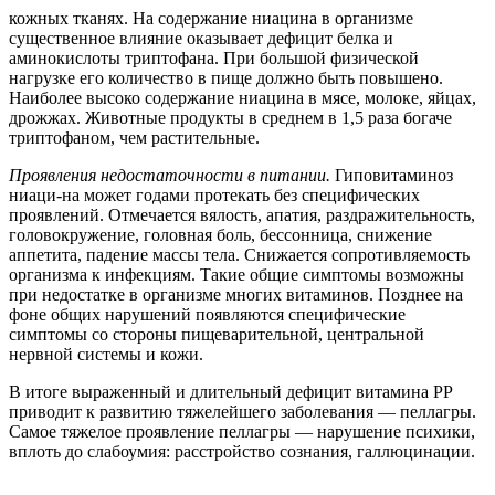
кожных тканях. На содержание ниацина в организме
существенное влияние оказывает дефицит белка и
аминокислоты триптофана. При большой физической
нагрузке его количество в пище должно быть повышено.
Наиболее высоко содержание ниацина в мясе, молоке, яйцах,
дрожжах. Животные продукты в среднем в 1,5 раза богаче
триптофаном, чем растительные.
Проявления недостаточности в питании.
Гиповитаминоз
ниаци-на может годами протекать без специфических
проявлений. Отмечается вялость, апатия, раздражительность,
головокружение, головная боль, бессонница, снижение
аппетита, падение массы тела. Снижается сопротивляемость
организма к инфекциям. Такие общие симптомы возможны
при недостатке в организме многих витаминов. Позднее на
фоне общих нарушений появляются специфические
симптомы со стороны пищеварительной, центральной
нервной системы и кожи.
В итоге выраженный и длительный дефицит витамина РР
приводит к развитию тяжелейшего заболевания — пеллагры.
Самое тяжелое проявление пеллагры — нарушение психики,
вплоть до слабоумия: расстройство сознания, галлюцинации.