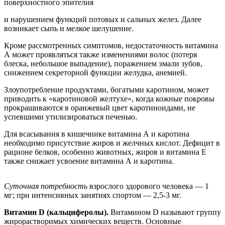
поверхностного эпителия
и нарушением функций потовых и сальных желез. Далее
возникает сыпь и мелкое шелушение.
Кроме рассмотренных симптомов, недостаточность витамина
А может проявляться также изменениями волос (потеря
блеска, небольшое выпадение), поражением эмали зубов,
снижением секреторной функции желудка, анемией.
Злоупотребление продуктами, богатыми каротином, может
приводить к «каротиновой желтухе», когда кожные покровы
прокрашиваются в оранжевый цвет каротиноидами, не
успевшими утилизироваться печенью.
Для всасывания в кишечнике витамина А и каротина
необходимо присутствие жиров и желчных кислот. Дефицит в
рационе белков, особенно животных, жиров и витамина Е
также снижает усвоение витамина А и каротина.
Суточная потребность
взрослого здорового человека — 1
мг; при интенсивных занятиях спортом — 2,5-3 мг.
Витамин D (кальциферолы).
Витамином D называют группу
жирорастворимых химических веществ. Основные