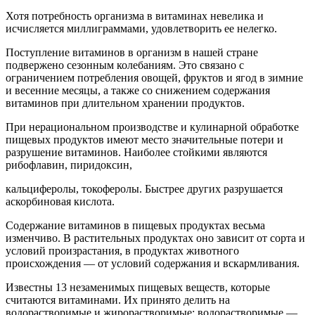
Хотя потребность организма в витаминах невелика и
исчисляется миллиграммами, удовлетворить ее нелегко.
Поступление витаминов в организм в нашей стране
подвержено сезонным колебаниям. Это связано с
ограничением потребления овощей, фруктов и ягод в зимние
и весенние месяцы, а также со снижением содержания
витаминов при длительном хранении продуктов.
При нерациональном производстве и кулинарной обработке
пищевых продуктов имеют место значительные потери и
разрушение витаминов. Наиболее стойкими являются
рибофлавин, пиридоксин,
кальциферолы, токоферолы. Быстрее других разрушается
аскорбиновая кислота.
Содержание витаминов в пищевых продуктах весьма
изменчиво. В растительных продуктах оно зависит от сорта и
условий произрастания, в продуктах животного
происхождения — от условий содержания и вскармливания.
Известны 13 незаменимых пищевых веществ, которые
считаются витаминами. Их принято делить на
водорастворимые и жирорастворимые: водорастворимые —