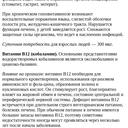
(стоматит, гастрит, энтерит).
При хроническом гиповитаминозе возникают
воспалительные поражения языка, слизистой оболочки
полости рта, желудочно-кишечного тракта. Нарушается
функция печени, у детей замедляется рост. Снижаются
защитные силы организма, что ведет к наслоению инфекций.
Суточная потребность
для взрослых людей — 300 мкг.
Витамин В12 (кобаламин).
Основными представителями
водорастворимых кобаламинов являются оксокобаламин и
цианоко-баламин.
Влияние на организм:
витамин В12 необходим для
нормального кроветворения, использования организмом
аминокислот и фола-цина, образования холина и
нуклеиновых кислот. Он стимулирует рост, благоприятно
влияет на жировой обмен в печени, состояние центральной и
периферической нервной системы. Дефицит витамина В12
встречается при длительном строго вегетарианском питании,
болезнях печени. При обычном питании в печени имеются
большие запасы витамина В12, поэтому симптомы
недостаточности иногда могут проявляться через несколько
лет после начала заболевания.