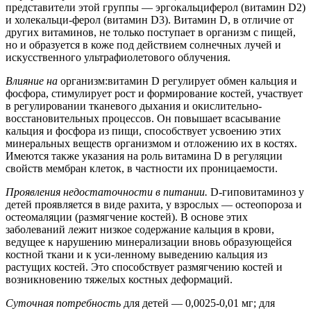
представители этой группы — эргокальциферол (витамин D2)
и холекальци-ферол (витамин D3). Витамин D, в отличие от
других витаминов, не только поступает в организм с пищей,
но и образуется в коже под действием солнечных лучей и
искусственного ультрафиолетового облучения.
Влияние на
организм:витамин D регулирует обмен кальция и
фосфора, стимулирует рост и формирование костей, участвует
в регулировании тканевого дыхания и окислительно-
восстановительных процессов. Он повышает всасывание
кальция и фосфора из пищи, способствует усвоению этих
минеральных веществ организмом и отложению их в костях.
Имеются также указания на роль витамина D в регуляции
свойств мембран клеток, в частности их проницаемости.
Проявления недостаточности в питании.
D-гиповитаминоз у
детей проявляется в виде рахита, у взрослых — остеопороза и
остеомаляции (размягчение костей). В основе этих
заболеваний лежит низкое содержание кальция в крови,
ведущее к нарушению минерализации вновь образующейся
костной ткани и к уси-ленному выведению кальция из
растущих костей. Это способствует размягчению костей и
возникновению тяжелых костных деформаций.
Суточная потребность
для детей — 0,0025-0,01 мг; для