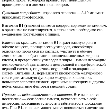
атеросклероза. Токоферол препятствует повышенной
проницаемости и ломкости капилляров.
Суточная потребность
взрослого человека — 8-10 мг смеси
природных токоферолов.
Витамин В1 (тиамин)
является водорастворимым витамином,
в организме не синтезируется, в связи с чем необходимо его
ежедневное поступление с пищей.
Влияние на организм:
витамин В1 играет важную роль в
обмене веществ, прежде всего углеводов, способствуя
окислению продуктов их распада, участвует в обмене
аминокислот, в образовании полиненасыщенных жирных
кислот, в превращении углеводов в жиры. Тиамин необходим
для нормальной деятельности центральной и периферической
нервной системы, сердечно-сосудистой и эндокринной
систем. Витамин В1 нормализует кислотность желудочного
сока и двигательную функцию желудка и кишечника,
повышает сопротивляемость организма инфекциям и другим
неблагоприятным факторам внешней среды.
Проявления недостаточности в питании.
Все начинается
постепенно — ослабление памяти, неуверенность в себе,
депрессия, постоянная усталость и забывчивость, дрожание
рук. При В1-гипови-таминозе могут проявляться нарушения