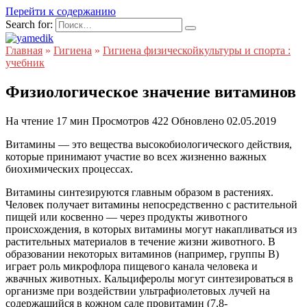
Перейти к содержанию
Search for:
Главная
»
Гигиена
»
Гигиена физическойкультуры и спорта :
учебник
Физиологическое значение витаминов
На чтение
17 мин
Просмотров
422
Обновлено
02.05.2019
Витамины — это вещества высокобиологического действия,
которые принимают участие во всех жизненно важных
биохимических процессах.
Витамины синтезируются главным образом в растениях.
Человек получает витамины непосредственно с растительной
пищей или косвенно — через продукты животного
происхождения, в которых витамины могут накапливаться из
растительных материалов в течение жизни животного. В
образовании некоторых витаминов (например, группы В)
играет роль микрофлора пищевого канала человека и
жвачных животных. Кальциферолы могут синтезироваться в
организме при воздействии ультрафиолетовых лучей на
содержащийся в кожном сале провитамин (7,8-