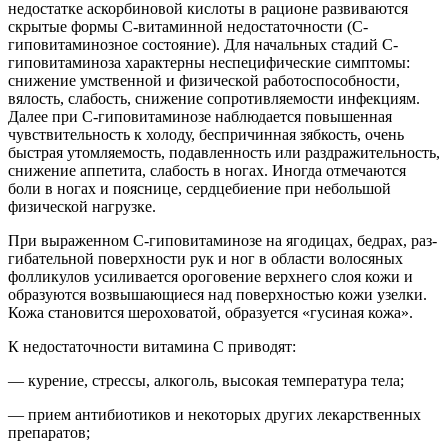
недостатке аскорбиновой кислоты в рационе развиваются
скрытые формы С-витаминной недостаточности (С-
гиповитаминозное состояние). Для начальных стадий С-
гиповитаминоза характерны неспецифические симптомы:
снижение умственной и физической работоспособности,
вялость, слабость, снижение сопротивляемости инфекциям.
Далее при С-гиповитаминозе наблюдается повышенная
чувствительность к холоду, беспричинная зябкость, очень
быстрая утомляемость, подавленность или раздражительность,
снижение аппетита, слабость в ногах. Иногда отмечаются
боли в ногах и пояснице, сердцебиение при небольшой
физической нагрузке.
При выраженном С-гиповитаминозе на ягодицах, бедрах, раз-
гибательной поверхности рук и ног в области волосяных
фолликулов усиливается ороговение верхнего слоя кожи и
образуются возвышающиеся над поверхностью кожи узелки.
Кожа становится шероховатой, образуется «гусиная кожа».
К недостаточности витамина С приводят:
— курение, стрессы, алкоголь, высокая температура тела;
— прием антибиотиков и некоторых других лекарственных
препаратов;