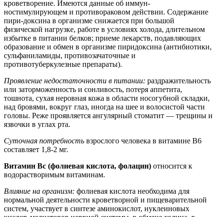
кроветворение. Имеются данные об иммун-
ностимулирующем и противораковом действии. Содержание
пири-доксина в организме снижается при большой
физической нагрузке, работе в условиях холода, длительном
избытке в питании белков; приеме лекарств, подавляющих
образование и обмен в организме пиридоксина (антибиотики,
сульфаниламиды, противозачаточные и
противотуберкулезные препараты).
Проявление недостаточности в питании:
раздражительность
или заторможенность и сонливость, потеря аппетита,
тошнота, сухая неровная кожа в области носогубной складки,
над бровями, вокруг глаз, иногда на шее и волосистой части
головы. Реже проявляется ангулярный стоматит — трещины и
язвочки в углах рта.
Суточная потребность
взрослого человека в витамине В6
составляет 1,8-2 мг.
Витамин Вс (фолиевая кислота, фолацин)
относится к
водорастворимым витаминам.
Влияние на организм:
фолиевая кислота необходима для
нормальной деятельности кроветворной и пищеварительной
систем, участвует в синтезе аминокислот, нуклеиновых