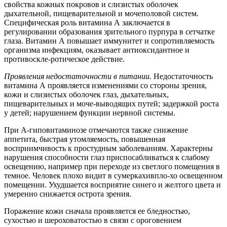
свойства кожных покровов и слизистых оболочек
дыхательной, пищеварительной и мочеполовой систем.
Специфическая роль витамина А заключается в
регулировании образования зрительного пурпура в сетчатке
глаза. Витамин А повышает иммунитет и сопротивляемость
организма инфекциям, оказывает антиоксидантное и
противоскле-ротическое действие.
Проявления недостаточности в питании.
Недостаточность
витамина А проявляется изменениями со стороны зрения,
кожи и слизистых оболочек глаз, дыхательных,
пищеварительных и моче-выводящих путей; задержкой роста
у детей; нарушением функции нервной системы.
При А-гиповитаминозе отмечаются также снижение
аппетита, быстрая утомляемость, повышенная
восприимчивость к простудным заболеваниям. Характерны
нарушения способности глаз приспосабливаться к слабому
освещению, например при переходе из светлого помещения в
темное. Человек плохо видит в сумеркахивпло-хо освещенном
помещении. Ухудшается восприятие синего и желтого цвета и
умеренно снижается острота зрения.
Поражение кожи сначала проявляется ее бледностью,
сухостью и шероховатостью в связи с ороговением