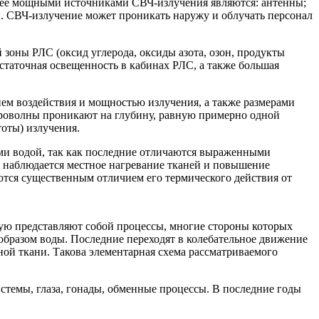
лее мощными источниками СВЧ-излучения являются: антенны;
. СВЧ-излучение может проникать наружу и облучать персонал
 зоны РЛС (оксид углерода, оксиды азота, озон, продукты
статочная освещенность в кабинах РЛС, а также большая
ем воздействия и мощностью излучения, а также размерами
кроволны проникают на глубину, равную примерно одной
оты) излучения.
ыми водой, так как последние отличаются выраженными
 наблюдается местное нагревание тканей и повышение
ются существенным отличием его термического действия от
ую представляют собой процессы, многие стороны которых
образом воды. Последние переходят в колебательное движение
ой ткани. Такова элементарная схема рассматриваемого
темы, глаза, гонады, обменные процессы. В последние годы