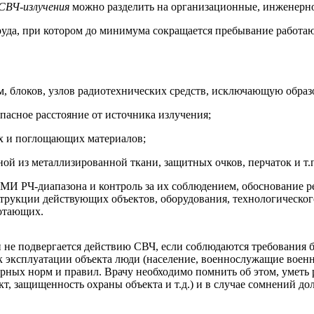
 СВЧ-излучения
можно разделить на организационные, инженерн
руда, при котором до минимума сокращается пребывание работа
, блоков, узлов радиотехнических средств, исключающую образ
опасное расстояние от источника излучения;
х и поглощающих материалов;
 из металлизированной ткани, защитных очков, перчаток и т.п
МИ РЧ-диапазона и контроль за их соблюдением, обоснование 
трукции действующих объектов, оборудования, технологическог
отающих.
 не подвергается действию СВЧ, если соблюдаются требования б
эксплуатации объекта люди (население, военнослужащие военных
рных норм и правил. Врачу необходимо помнить об этом, умет
т, защищенность охраны объекта и т.д.) и в случае сомнений д