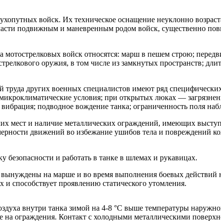
ухопутных войск. Их техническое оснащение неуклонно возрас
 части подвижным и маневренным родом войск, существенно по
а мотострелковых войск относятся: марш в пешем строю; перед
 стрелкового оружия, в том числе из замкнутых пространств; д
ий труда других военных специалистов имеют ряд специфических
 микроклиматические условия; при открытых люках — загрязнен
вибрация; подводное вождение танка; ограниченность поля наб
их мест и наличие металлических ограждений, имеющих выступы
мерности движений во избежание ушибов тела и повреждений ко
 безопасности и работать в танке в шлемах и рукавицах.
 вынуждены на марше и во время выполнения боевых действий 
ях и способствует проявлению статического утомления.
оздуха внутри танка зимой на 4-8 °С выше температуры наружн
е на ограждения. Контакт с холодными металлическими поверхно