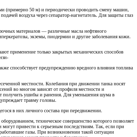
и (примерно 50 м) и периодически проводить смену машин,
подачей воздуха через сепаратор-нагнетатель. Для защиты глаз
мазочных материалов — различные масла нефтяного
перкератозы, экземы, пиодермии и другие заболевания кожи.
чают применение только закрытых механических способов
нзи-
 также способствует предупреждению вредного влияния топлива
сеченной местности. Колебания при движении танка носят
ясений во многом зависят от профиля местности и
ут получить ушибы и ранения. Для уменьшения шума в
дупреждает травму головы.
егося в них личного состава при передвижении.
 оборудованием, техническое совершенство которого позволяет
 могут привести к серьезным последствиям. Так, если при
отработавшие газы. При возникновении такой ситуации