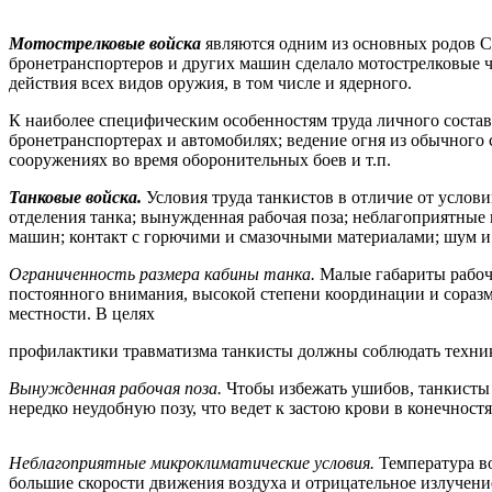
Мотострелковые войска
являются одним из основных родов С
бронетранспортеров и других машин сделало мотострелковые
действия всех видов оружия, в том числе и ядерного.
К наиболее специфическим особенностям труда личного состав
бронетранспортерах и автомобилях; ведение огня из обычного
сооружениях во время оборонительных боев и т.п.
Танковые войска.
Условия труда танкистов в отличие от услов
отделения танка; вынужденная рабочая поза; неблагоприятные
машин; контакт с горючими и смазочными материалами; шум и 
Ограниченность размера кабины танка.
Малые габариты рабоч
постоянного внимания, высокой степени координации и сораз
местности. В целях
профилактики травматизма танкисты должны соблюдать технику
Вынужденная рабочая поза.
Чтобы избежать ушибов, танкисты
нередко неудобную позу, что ведет к застою крови в конечност
Неблагоприятные микроклиматические условия.
Температура в
большие скорости движения воздуха и отрицательное излучени