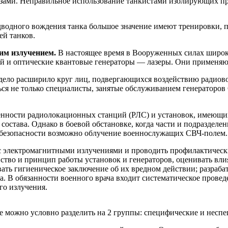
ами. Неправильное использование танкистами изолирующих про
одного вождения танка большое значение имеют тренировки, пр
ей танков.
им излучением.
В настоящее время в Вооруженных силах широк
й и оптические квантовые генераторы — лазеры. Они применяют
дело расширило круг лиц, подвергающихся воздействию радиово
ься не только специалисты, занятые обслуживанием генераторов
енности радиолокационных станций (РЛС) и установок, имеющи
остава. Однако в боевой обстановке, когда части и подразделен
 безопасности возможно облучение военнослужащих СВЧ-полем.
с электромагнитными излучениями и проводить профилактическ
ойство и принцип работы установок и генераторов, оценивать в
авать гигиеническое заключение об их вредном действии; разра
а. В обязанности военного врача входит систематическое пров
го излучения.
е можно условно разделить на 2 группы: специфические и несп