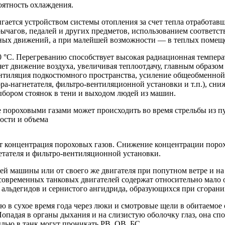
оятность охлаждения.
ается устройством системы отопления за счет тепла отработа
рычагов, педалей и других предметов, использованием соответ
ивных движений, а при малейшей возможности — в теплых помещ
0 °С. Перегреванию способствует высокая радиационная температ
яет движение воздуха, увеличивая теплоотдачу, главным образо
нтиляция подкостюмного пространства, усиление общеобменной 
ра-нагнетателя, фильтро-вентиляционной установки и т.п.), сни
ыбором стоянок в тени и выходом людей из машин.
е пороховыми газами может происходить во время стрельбы из п
ости и объема
т концентрация пороховых газов. Снижение концентрации порохо
етателя и фильтро-вентиляционной установки.
й машины или от своего же двигателя при попутном ветре и на о
современных танковых двигателей содержат относительно мало 
т альдегидов и сернистого ангидрида, образующихся при сгоран
 в сухое время года через люки и смотровые щели в обитаемое 
опадая в органы дыхания и на слизистую оболочку глаз, она сп
лью в танк могут проникать РВ, ОВ, БС.