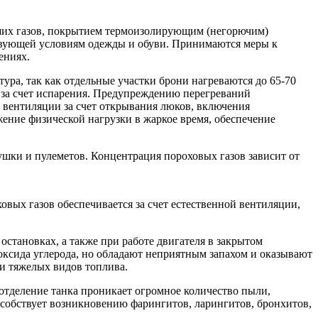
вших газов, покрытием термоизолирующим (негорючим)
ствующей условиям одежды и обуви. Принимаются меры к
ениях.
ура, так как отдельные участки брони нагреваются до 65-70
м за счет испарения. Предупреждению перегреваний
вентиляции за счет открывания люков, включения
жение физической нагрузки в жаркое время, обеспечение
ушки и пулеметов. Концентрация пороховых газов зависит от
вых газов обеспечивается за счет естественной вентиляции,
становках, а также при работе двигателя в закрытом
оксида углерода, но обладают неприятным запахом и оказывают
ии тяжелых видов топлива.
отделение танка проникает огромное количество пыли,
особствует возникновению фарингитов, ларингитов, бронхитов,