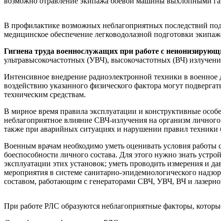
возможно отравление экипажа боевой машины выхлопными газ
В профилактике возможных неблагоприятных последствий подв
медицинское обеспечение легководолазной подготовки экипаж
Гигиена труда военнослужащих при работе с неионизирующ
ультравысокочастотных (УВЧ), высокочастотных (ВЧ) излучени
Интенсивное внедрение радиоэлектронной техники в военное 
воздействию указанного физического фактора могут подвергат
техническим средствам.
В мирное время правила эксплуатации и конструктивные особ
неблагоприятное влияние СВЧ-излучения на организм личного с
также при аварийных ситуациях и нарушении правил техники
Военным врачам необходимо уметь оценивать условия работы 
боеспособности личного состава. Для этого нужно знать устр
эксплуатации этих установок; уметь проводить измерения и д
мероприятия в системе санитарно-эпидемиологического надзор
составом, работающим с генераторами СВЧ, УВЧ, ВЧ и лазерно
При работе РЛС образуются неблагоприятные факторы, которы