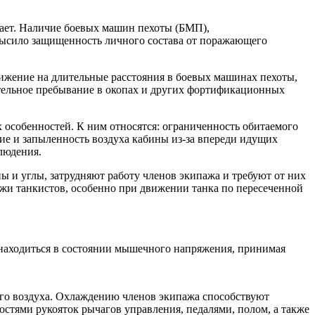
тает. Наличие боевых машин пехоты (БМП),
высило защищенность личного состава от поражающего
вижение на длительные расстояния в боевых машинах пехоты,
лительное пребывание в окопах и других фортификационных
 особенностей. К ним относятся: ограниченность обитаемого
ие и запыленность воздуха кабины из-за впереди идущих
людения.
 и углы, затрудняют работу членов экипажа и требуют от них
жи танкистов, особенно при движении танка по пересеченной
находиться в состоянии мышечного напряжения, принимая
ого воздуха. Охлаждению членов экипажа способствуют
стями рукояток рычагов управления, педалями, полом, а также