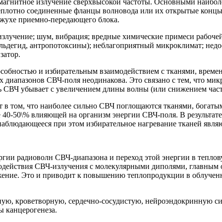
омагнитное излучение сверхвысокой частоты. Основными наибо
неплотно соединенные фланцы волновода или их открытые концы
ожухе приемно-передающего блока.
 излучение; шум, вибрация; вредные химические примеси рабочей
альдегид, антропотоксины); неблагоприятный микроклимат; недо
затор.
собностью и избирательным взаимодействием с тканями, времен
 диапазонов СВЧ-поля неодинакова. Это связано с тем, что ми
ь СВЧ убывает с увеличением длины волны (или снижением част
ит в том, что наиболее сильно СВЧ поглощаются тканями, богат
 40-50\% влияющей на организм энергии СВЧ-поля. В результате
наблюдающееся при этом избирательное нагревание тканей явля
ии радиоволн СВЧ-диапазона и переход этой энергии в теплов
имодействия СВЧ-излучения с молекулярными диполями, главным 
жение. Это и приводит к повышению теплопродукции в облученн
ую, кроветворную, сердечно-сосудистую, нейроэндокринную сис
 канцерогенеза.