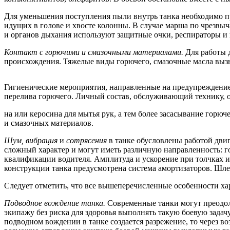
Для уменьшения поступления пыли внутрь танка необходимо 
идущих в голове и хвосте колонны. В случае марша по чрезвыч
и органов дыхания используют защитные очки, респираторы и 
Контакт с горючими и смазочными материалами.
Для работы 
происхождения. Тяжелые виды горючего, смазочные масла вызы
Гигиенические мероприятия, направленные на предупреждение
перелива горючего. Личный состав, обслуживающий технику, о
на или керосина для мытья рук, а тем более засасывание гор
и смазочных материалов.
Шум, вибрация
и
сотрясения
в танке обусловлены работой дви
сложный характер и могут иметь различную направленность: го
квалификации водителя. Амплитуда и ускорение при толчках и
конструкции танка предусмотрена система амортизаторов. Шле
Следует отметить, что все вышеперечисленные особенности ха
Подводное вождение танка.
Современные танки могут преодол
экипажу без риска для здоровья выполнять такую боевую задач
подводном вождении в танке создается разрежение, то через в