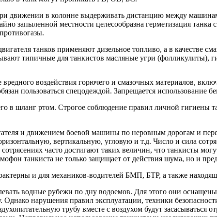
при движении в колонне выдерживать дистанцию между машинам
айно запыленной местности целесообразна герметизация танка с 
противогазы.
двигателя танков применяют дизельное топливо, а в качестве с
вают типичные для танкистов масляные угри (фолликулиты), ги
 вредного воздействия горючего и смазочных материалов, вклю
бязан пользоваться спецодеждой. Запрещается использование бе
ючего в шланг ртом. Строгое соблюдение правил личной гигиены
гателя и движением боевой машины по неровным дорогам и пере
ризонтальную, вертикальную, угловую и т.д. Число и сила сотр
 сотрясениях часто достигают таких величин, что танкисты мог
мофон танкиста не только защищает от действия шума, но и пре
рактерны и для механиков-водителей БМП, БТР, а также находящ
евать водные рубежи по дну водоемов. Для этого они оснащены
у. Однако нарушения правил эксплуатации, техники безопасности
оздухопитательную трубу вместе с воздухом будут засасываться 