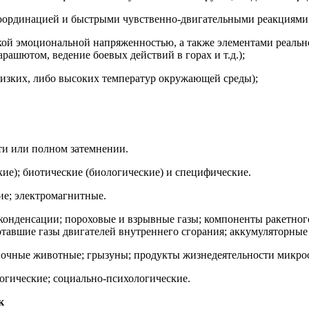
оординацией и быстрыми чувственно-двигательными реакциями 
кой эмоциональной напряженностью, а также элементами реально
ашютом, ведение боевых действий в горах и т.д.);
низких, либо высоких температур окружающей среды);
ти или полном затемнении.
ие); биотические (биологические) и специфические.
ие; электромагнитные.
 конденсации; пороховые и взрывные газы; компоненты ракетног
отавшие газы двигателей внутреннего сгорания; аккумуляторные 
ночные животные; грызуны; продукты жизнедеятельности микро
огические; социально-психологические.
к