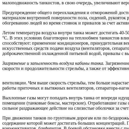
малоподвижность танкистов, в свою очередь, увеличивают вер
Предупреждение общего переохлаждения и отморожений достиг
материалом внутренней поверхности пола, сидений, рукояток 
обогреванию людей во время стоянок и привалов за счет акт
Летом температура воздуха внутри танка может достигать 40-5
°С. В этих условиях благотворно на теплообмен танкистов вли
способствуют: применение кондиционеров, принудительная ве
искусственных средств подачи воздуха (вентиляторов, сепарато
доброкачественной охлажденной питьевой водой, привалы с в
Загрязнение и запыленность воздуха кабины танка.
Загрязнени
скорости и продолжительности стрельбы, а также от эффективн
вентиляции. Чем выше скорость стрельбы, тем больше нарастае
работы приточных и вытяжных вентиляторов, сепаратора-нагн
Выхлопные газы могут попадать внутрь танка от впереди идуще
помещении (танковые боксы, мастерские). Отработавшие газы 
сильное раздражающее действие на слизистые оболочки за сче
При движении танков по грунтовым дорогам или по бездорожью
содержание которой может достигать больших концентраций. П
конъюнктивитов, блефаритов. В боевой обстановке вместе с пы