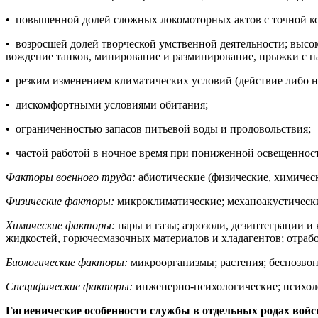
• повышенной долей сложных локомоторных актов с точной к
• возросшей долей творческой умственной деятельности; высо
вождение танков, минирование и разминирование, прыжки с пар
• резким изменением климатических условий (действие либо 
• дискомфортными условиями обитания;
• ограниченностью запасов питьевой воды и продовольствия;
• частой работой в ночное время при пониженной освещеннос
Факторы военного труда:
абиотические (физические, химическ
Физические факторы:
микроклиматические; механоакустическ
Химические факторы:
пары и газы; аэрозоли, дезинтеграции и
жидкостей, горючесмазочных материалов и хладагентов; отраб
Биологические факторы:
микроорганизмы; растения; беспозво
Специфические факторы:
инженерно-психологические; психол
Гигиенические особенности службы в отдельных родах войс