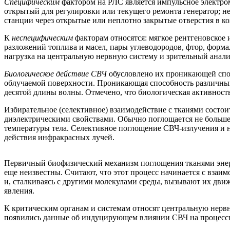
Специфическим
фактором на РЛС является импульсное электр
открытый для регулировки или текущего ремонта генератор; 
станции через открытые или неплотно закрытые отверстия в к
К
неспецифическим
факторам относятся: мягкое рентгеновское
разложений топлива и масел, пары углеводородов, фтор, форм
нагрузка на центральную нервную систему и зрительный анали
Биологическое действие СВЧ
обусловлено их проникающей спо
облучаемой поверхности. Проникающая способность различных
десятой длины волны. Отмечено, что биологическая активност
Избирательное (селективное) взаимодействие с тканями состо
диэлектрическими свойствами. Обычно поглощается не больше
температуры тела. Селективное поглощение СВЧ-излучения и 
действия инфракрасных лучей.
Первичный биофизический механизм поглощения тканями энерг
еще неизвестны. Считают, что этот процесс начинается с вза
и, сталкиваясь с другими молекулами среды, вызывают их дви
явления.
К критическим органам и системам относят центральную нервн
появились данные об индуцирующем влиянии СВЧ на процессы