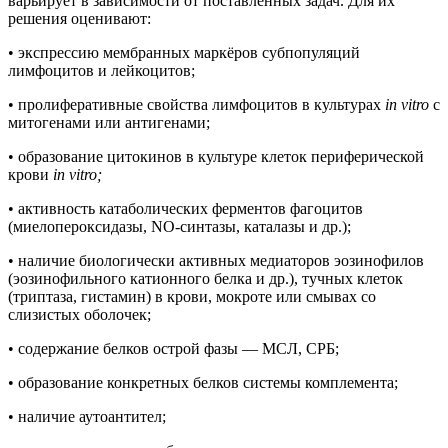
варьирует в зависимости от поставленных задач. Для их
решения оценивают:
• экспрессию мембранных маркёров субпопуляций
лимфоцитов и лейкоцитов;
• пролиферативные свойства лимфоцитов в культурах
in vitro
с
митогенами или антигенами;
• образование цитокинов в культуре клеток периферической
крови
in vitro;
• активность катаболических ферментов фагоцитов
(миелопероксидазы, NO-синтазы, каталазы и др.);
• наличие биологически активных медиаторов эозинофилов
(эозинофильного катионного белка и др.), тучных клеток
(триптаза, гистамин) в крови, мокроте или смывах со
слизистых оболочек;
• содержание белков острой фазы — МСЛ, CРБ;
• образование конкретных белков системы комплемента;
• наличие аутоантител;