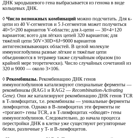
ДНК зародышевого гена выбрасывается из генома в виде
кольцевых ДНК.
◊
Число возможных комбинаций
можно подсчитать. Для к-
цепи из 40 V-сегментов и 5 J-сегментов может получиться
40×5=200 вариантов V-области; для λ-цепи — 30×4=120
вариантов; всего для лёгких цепей 320 вариантов; для
тяжёлой цепи 50V×30D×6J=9000 вариантов
антигенсвязывающих областей. В целой молекуле
иммуноглобулина разные лёгкие и тяжёлые цепи
объединяются в тетрамер также случайным образом (по
крайней мере теоретически). Число случайных сочетаний из
320 и 9000 — около 3×106.
◊
Рекомбиназы.
Рекомбинацию ДНК генов
иммуноглобулинов катализируют специальные ферменты —
рекомбиназы (RAG1 и RAG2 —
Recombination-Activating
Gene).
Они же катализируют рекомбинацию ДНК генов TCR
в T-лимфоцитах, т.е. рекомбиназы — уникальные ферменты
лимфоцитов. Однако в В-лимфоцитах эти ферменты не
«трогают» гены TCR, а в T-лимфоцитах «обходят» гены
иммуноглобулинов. Следовательно, до начала процесса
перестройки ДНК в клетке уже существуют регуляторные
белки, различные у T- и В-лимфоцитов.