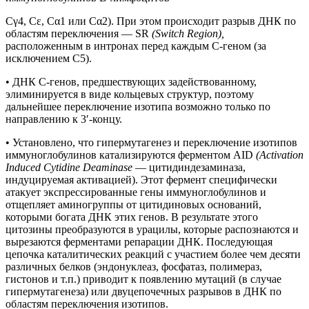
Сγ4, Сε, Сα1 или Сα2). При этом происходит разрыв ДНК по
областям переключения — SR
(Switch Region),
расположенным в интронах перед каждым C-геном (за
исключением С5).
• ДНК C-генов, предшествующих задействованному,
элиминируется в виде кольцевых структур, поэтому
дальнейшее переключение изотипа возможно только по
направлению к 3′-концу.
• Установлено, что гипермутагенез и переключение изотипов
иммуноглобулинов катализируются ферментом AID
(Activation
Induced Cytidine Deaminase
— цитидиндезаминаза,
индуцируемая активацией). Этот фермент специфически
атакует экспрессированные гены иммуноглобулинов и
отщепляет аминогруппы от цитидиновых оснований,
которыми богата ДНК этих генов. В результате этого
цитозины преобразуются в урацилы, которые распознаются и
вырезаются ферментами репарации ДНК. Последующая
цепочка каталитических реакций с участием более чем десяти
различных белков (эндонуклеаз, фосфатаз, полимераз,
гистонов и т.п.) приводит к появлению мутаций (в случае
гипермутагенеза) или двуцепочечных разрывов в ДНК по
областям переключения изотипов.