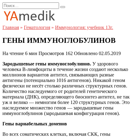
Перейти
Search
к
for:
содержанию
Главная
»
Гематология
»
Иммунология: учебник 13г.
ГЕНЫ ИММУНОГЛОБУЛИНОВ
На чтение
6 мин
Просмотров
162
Обновлено
02.05.2019
Зародышевые гены иммуноглобулинов.
У здорового
человека B-лимфоциты в течение жизни создают несколько
миллионов вариантов антител, связывающих разные
антигены (потенциально 1016 антигенов). Никакой геном
физически не несёт столько различных структурных генов.
Количество наследуемого от родителей генетического
материала (ДНК), определяющего биосинтез антител, не так
уж и велико — немногим более 120 структурных генов. Это
наследуемое множество генов — зародышевые гены
иммуноглобулинов (зародышевая конфигурация генов).
Гены вариабельных доменов
Во всех соматических клетках, включая СКК, гены