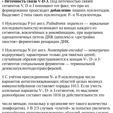
•
Неточность связи V-D-J.
Под неточностью связей
сегментов V, D и J понимают тот факт, что при их
формировании происходит
добавление
лишних нуклеотидов.
Выделяют 2 типа таких нуклеотидов: P- и N-нуклеотиды.
◊ Нуклеотиды P (от англ.
Palindromic sequences
— зеркальные
последовательности) возникают на концах каждого из
сегментов, вовлечённых в рекомбинацию, при вырезании
одноцепочечных петель ДНК (шпилек) и «достройки
хвостов» ферментами репарации ДНК.
◊ Нуклеотиды N (от англ.
Nontemplate-encoded
— нематрично
кодируемые), характерные только для тяжёлых цепей,
случайным образом пристраиваются к концам V-, D- и J-
сегментов специальным ферментом — терминальной
дезоксинуклеотидилтрансферазой.
◊ С учётом присоединения N- и P-нуклеотидов число
вариантов антигенсвязывающих областей целых молекул
иммуноглобулинов составляет порядка 1013. Если учесть
аллельные варианты V-, D- и J-сегментов, то мыслимое
разнообразие составит около 1016 (в действительности это
число меньше, поскольку в организме нет такого количества
лимфоцитов). ◊ В 2/3 случаев «платой» за попытки увеличить
разнообразие антигенсвязывающих областей антител служит