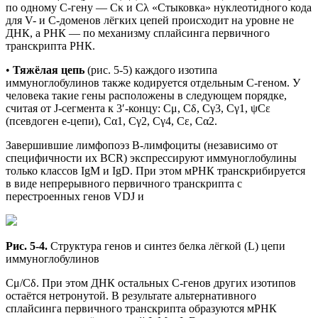
по одному C-гену — Сκ и Cλ «Стыковка» нуклеотидного кода
для V- и C-доменов лёгких цепей происходит на уровне не
ДНК, а РНК — по механизму сплайсинга первичного
транскрипта РНК.
•
Тяжёлая цепь
(рис. 5-5) каждого изотипа
иммуноглобулинов также кодируется отдельным C-геном. У
человека такие гены расположены в следующем порядке,
считая от J-сегмента к 3′-концу: Сμ, Сδ, Сγ3, Сγ1, ψСε
(псевдоген е-цепи), Cα1, Cγ2, Cγ4, Сε, Сα2.
Завершившие лимфопоэз В-лимфоциты (независимо от
специфичности их BCR) экспрессируют иммуноглобулины
только классов IgM и IgD. При этом мРНК транскрибируется
в виде непрерывного первичного транскрипта с
перестроенных генов VDJ и
Рис. 5-4.
Структура генов и синтез белка лёгкой (L) цепи
иммуноглобулинов
Сμ/Cδ. При этом ДНК остальных C-генов других изотипов
остаётся нетронутой. В результате альтернативного
сплайсинга первичного транскрипта образуются мРНК