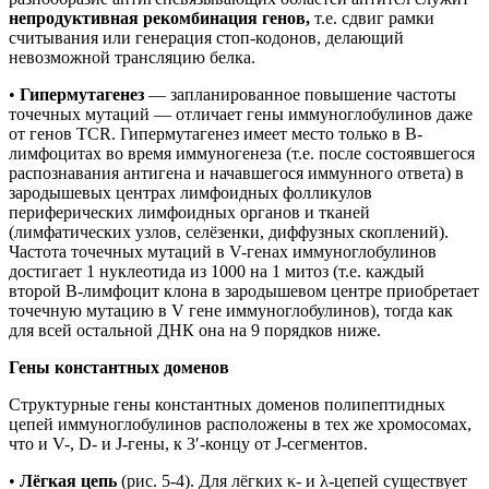
непродуктивная рекомбинация генов,
т.е. сдвиг рамки
считывания или генерация стоп-кодонов, делающий
невозможной трансляцию белка.
•
Гипермутагенез
— запланированное повышение частоты
точечных мутаций — отличает гены иммуноглобулинов даже
от генов TCR. Гипермутагенез имеет место только в В-
лимфоцитах во время иммуногенеза (т.е. после состоявшегося
распознавания антигена и начавшегося иммунного ответа) в
зародышевых центрах лимфоидных фолликулов
периферических лимфоидных органов и тканей
(лимфатических узлов, селёзенки, диффузных скоплений).
Частота точечных мутаций в V-генах иммуноглобулинов
достигает 1 нуклеотида из 1000 на 1 митоз (т.е. каждый
второй В-лимфоцит клона в зародышевом центре приобретает
точечную мутацию в V гене иммуноглобулинов), тогда как
для всей остальной ДНК она на 9 порядков ниже.
Гены константных доменов
Структурные гены константных доменов полипептидных
цепей иммуноглобулинов расположены в тех же хромосомах,
что и V-, D- и J-гены, к 3′-концу от J-сегментов.
•
Лёгкая цепь
(рис. 5-4). Для лёгких κ- и λ-цепей существует