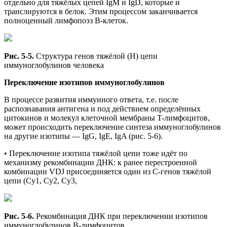
отдельно для тяжёлых цепей IgM и IgD, которые и
транслируются в белок. Этим процессом заканчивается
полноценный лимфопоэз В-клеток.
Рис. 5-5.
Структура генов тяжёлой (Н) цепи
иммуноглобулинов человека
Переключение изотипов иммуноглобулинов
В процессе развития иммунного ответа, т.е. после
распознавания антигена и под действием определённых
цитокинов и молекул клеточной мембраны T-лимфоцитов,
может происходить переключение синтеза иммуноглобулинов
на другие изотипы — IgG, IgE, IgA (рис. 5-6).
• Переключение изотипа тяжёлой цепи тоже идёт по
механизму рекомбинации ДНК: к ранее перестроенной
комбинации VDJ присоединяется один из C-генов тяжёлой
цепи (Су1, Су2, Су3,
Рис. 5-6.
Рекомбинация ДНК при переключении изотипов
иммуноглобулинов В-лимфоцитов