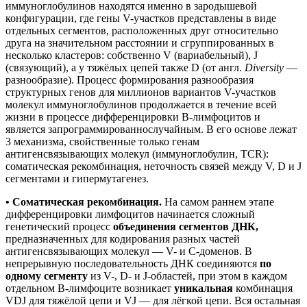
иммуноглобулинов находятся именно в зародышевой
конфигурации, где гены V-участков представлены в виде
отдельных сегментов, расположенных друг относительно
друга на значительном расстоянии и сгруппированных в
несколько кластеров: собственно V (вариабельный), J
(связующий), а у тяжёлых цепей также D (от англ.
Diversity
—
разнообразие). Процесс формирования разнообразия
структурных генов для миллионов вариантов V-участков
молекул иммуноглобулинов продолжается в течение всей
жизни в процессе дифференцировки B-лимфоцитов и
является запрограммированнослучайным. В его основе лежат
3 механизма, свойственные только генам
антигенсвязывающих молекул (иммуноглобулин, TCR):
соматическая рекомбинация, неточность связей между V, D и J
сегментами и гипермутагенез.
• Соматическая рекомбинация.
На самом раннем этапе
дифференцировки лимфоцитов начинается сложный
генетический процесс
объединения сегментов ДНК,
предназначенных для кодирования разных частей
антигенсвязывающих молекул — V- и C-доменов. В
непрерывную последовательность ДНК соединяются
по
одному сегменту
из V-, D- и J-областей, при этом в каждом
отдельном B-лимфоците возникает
уникальная
комбинация
VDJ для тяжёлой цепи и VJ — для лёгкой цепи. Вся остальная