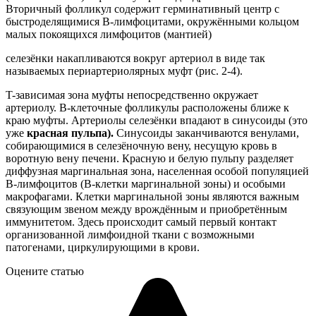
Вторичный фолликул содержит герминативный центр с
быстроделящимися В-лимфоцитами, окружёнными кольцом
малых покоящихся лимфоцитов (мантией)
селезёнки накапливаются вокруг артериол в виде так
называемых периартериолярных муфт (рис. 2-4).
T-зависимая зона муфты непосредственно окружает
артериолу. B-клеточные фолликулы расположены ближе к
краю муфты. Артериолы селезёнки впадают в синусоиды (это
уже
красная пульпа).
Синусоиды заканчиваются венулами,
собирающимися в селезёночную вену, несущую кровь в
воротную вену печени. Красную и белую пульпу разделяет
диффузная маргинальная зона, населенная особой популяцией
В-лимфоцитов (В-клетки маргинальной зоны) и особыми
макрофагами. Клетки маргинальной зоны являются важным
связующим звеном между врождённым и приобретённым
иммунитетом. Здесь происходит самый первый контакт
организованной лимфоидной ткани с возможными
патогенами, циркулирующими в крови.
Оцените статью