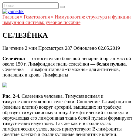
Перейти
Search
к
for:
содержанию
Главная
»
Гематология
»
Иммунология: структура и функции
иммунной системы: учебное пособие
СЕЛЕЗЁНКА
На чтение
2 мин
Просмотров
287
Обновлено
02.05.2019
Селезёнка
— относительно большой непарный орган массой
около 150 г. Лимфоидная ткань селезёнки —
белая пульпа.
Селезёнка — лимфоцитарная «таможня» для антигенов,
попавших в кровь. Лимфоциты
Рис. 2-4.
Селезёнка человека. Тимусзависимая и
тимуснезависимая зоны селезёнки. Скопление T-лимфоцитов
(зелёные клетки) вокруг артерий, вышедших из трабекул,
образует тимусзависимую зону. Лимфатический фолликул и
окружающая его лимфоидная ткань белой пульпы формируют
тимуснезависимую зону. Так же как и в фолликулах
лимфатических узлов, здесь присутствуют B-лимфоциты
(жёлтые клетки) и фолликулярные дендритные клетки.