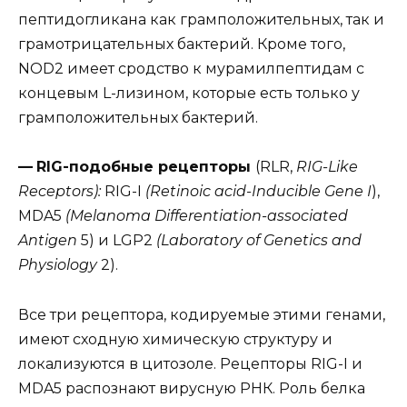
пептидогликана как грамположительных, так и
грамотрицательных бактерий. Кроме того,
NOD2 имеет сродство к мурамилпептидам с
концевым L-лизином, которые есть только у
грамположительных бактерий.
—
RIG-подобные рецепторы
(RLR,
RIG-Like
Receptors):
RIG-I
(Retinoic acid-Inducible Gene I
),
MDA5
(Melanoma Differentiation-associated
Antigen
5) и LGP2
(Laboratory of Genetics and
Physiology
2).
Все три рецептора, кодируемые этими генами,
имеют сходную химическую структуру и
локализуются в цитозоле. Рецепторы RIG-I и
MDA5 распознают вирусную РНК. Роль белка