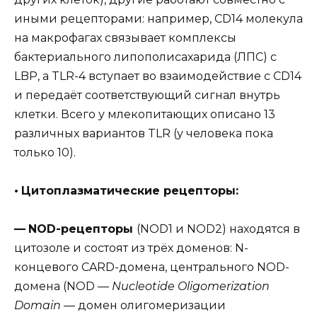
иными рецепторами: например, CD14 молекула
на макрофагах связывает комплексы
бактериального липополисахарида (ЛПС) с
LBP, а TLR-4 вступает во взаимодействие с CD14
и передаёт соответствующий сигнал внутрь
клетки. Всего у млекопитающих описано 13
различных вариантов TLR (у человека пока
только 10).
•
Цитоплазматические рецепторы:
—
NOD-рецепторы
(NOD1 и NOD2) находятся в
цитозоле и состоят из трёх доменов: N-
концевого CARD-домена, центрального NOD-
домена (NOD —
Nucleotide Oligomerization
Domain
— домен олигомеризации