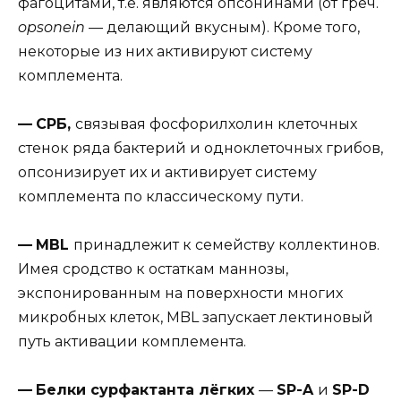
фагоцитами, т.е. являются опсонинами (от греч.
opsonein
— делающий вкусным). Кроме того,
некоторые из них активируют систему
комплемента.
—
СРБ,
связывая фосфорилхолин клеточных
стенок ряда бактерий и одноклеточных грибов,
опсонизирует их и активирует систему
комплемента по классическому пути.
—
MBL
принадлежит к семейству коллектинов.
Имея сродство к остаткам маннозы,
экспонированным на поверхности многих
микробных клеток, MBL запускает лектиновый
путь активации комплемента.
—
Белки сурфактанта лёгких
—
SP-A
и
SP-D