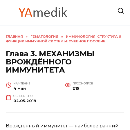
Перейти
к
содержанию
ГЛАВНАЯ
»
ГЕМАТОЛОГИЯ
»
ИММУНОЛОГИЯ: СТРУКТУРА И
ФУНКЦИИ ИММУННОЙ СИСТЕМЫ: УЧЕБНОЕ ПОСОБИЕ
Глава 3. МЕХАНИЗМЫ
ВРОЖДЁННОГО
ИММУНИТЕТА
НА ЧТЕНИЕ
ПРОСМОТРОВ
4 мин
215
ОБНОВЛЕНО
02.05.2019
Врождённый иммунитет — наиболее ранний