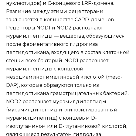
нуклеотидов) и C-концевого LRR-домена.
Различие между этими рецепторами
заключается в количестве CARD-доменов.
Рецепторы NOD1 и NOD2 распознают
мурамилпептиды — вещества, образующиеся
после ферментативного гидролиза
пептидогликана, входящего в состав клеточной
стенки всех бактерий. NOD1 распознаёт
мурамилпептиды с концевой
мезодиаминопимелиновой кислотой (meso-
DAP), которые образуются только из
пептидогликана грамотрицательных бактерий.
NOD2 распознаёт мурамилдипептиды
(мурамилдипептид и гликозилированный
мурамилдипептид) с концевым D-
изоглутамином или D-глутаминовой кислотой,
являющиеся результатом гидролиза