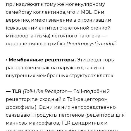
принадлежат к тому же молекулярному
семейству коллектинов, что и MBL. Они,
вероятно, имеют значение в опсонизации
(связывании антител с клеточной стенкой
микроорганизма) лёгочного патогена —
одноклеточного грибка
Pneumocystis carinii.
•
Мембранные рецепторы.
Эти рецепторы
расположены как на наружных, так и на
внутренних мембранных структурах клеток.
—
TLR
(Toll-Like Receptor
— Toll-подобный
рецептор; т.е. сходный с Toll-рецептором
дрозофилы). Одни из них непосредственно
связывают продукты патогенов (рецепторы для
маннозы макрофагов, TLR дендритных и
других клеток), другие работают совместно с