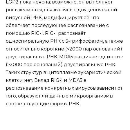
LGP2 пока неясна; возможно, он выполняет
роль хеликазы, связываясь с двуцепочечной
вирусной РНК, модифицирует её, что
облегчает последующее распознавание с
помощью RIG-I. RIG-I распознаёт
односпиральную РНК с 5-трифосфатом, а также
относительно короткие (<2000 пар оснований)
двуспиральные РНК. MDA5 различает длинные
(>2000 пар оснований) двуспиральные РНК.
Таких структур в цитоплазме эукариотической
клетки нет. Вклад RIG-I и MDA5 в
распознавание конкретных вирусов зависит от
того, образуют ли данные микроорганизмы
соответствующие формы РНК.