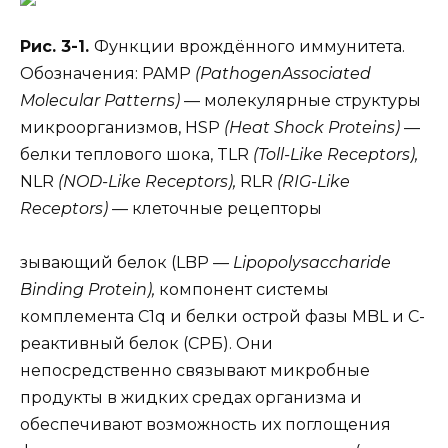
Рис. 3-1.
Функции врождённого иммунитета.
Обозначения: PAMP
(PathogenAssociated
Molecular Patterns)
— молекулярные структуры
микроорганизмов, HSP
(Heat Shock Proteins)
—
белки теплового шока, TLR
(Toll-Like Receptors),
NLR
(NOD-Like Receptors),
RLR
(RIG-Like
Receptors)
— клеточные рецепторы
зывающий белок (LBP —
Lipopolysaccharide
Binding Protein),
компонент системы
комплемента C1q и белки острой фазы MBL и С-
реактивный белок (СРБ). Они
непосредственно связывают микробные
продукты в жидких средах организма и
обеспечивают возможность их поглощения