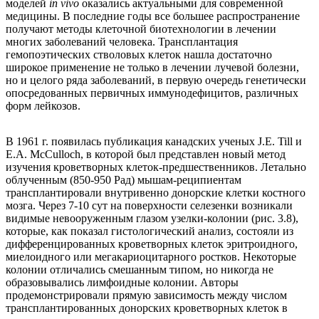
моделей
in vivo
оказались актуальными для современной
медицины. В последние годы все большее распространение
получают методы клеточной биотехнологии в лечении
многих заболеваний человека. Трансплантация
гемопоэтических стволовых клеток нашла достаточно
широкое применение не только в лечении лучевой болезни,
но и целого ряда заболеваний, в первую очередь генетически
опосредованных первичных иммунодефицитов, различных
форм лейкозов.
В 1961 г. появилась публикация канадских ученых J.E. Till и
E.A. McCulloch, в которой был представлен новый метод
изучения кроветворных клеток-предшественников. Летально
облученным (850-950 Рад) мышам-реципиентам
трансплантировали внутривенно донорские клетки костного
мозга. Через 7-10 сут на поверхности селезенки возникали
видимые невооруженным глазом узелки-колонии (рис. 3.8),
которые, как показал гистологический анализ, состояли из
дифференцированных кроветворных клеток эритроидного,
миелоидного или мегакариоцитарного ростков. Некоторые
колонии отличались смешанным типом, но никогда не
образовывались лимфоидные колонии. Авторы
продемонстрировали прямую зависимость между числом
трансплантированных донорских кроветворных клеток в