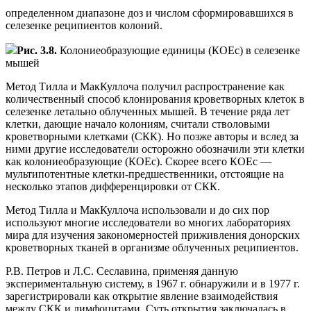
определенном диапазоне доз и числом сформировавшихся в
селезенке реципиентов колоний.
Рис. 3.8.
Колониеобразующие единицы (КОЕс) в селезенке
мышей
Метод Тилла и MакКуллоча получил распространение как
количественный способ клонирования кроветворных клеток в
селезенке летально облученных мышей. В течение ряда лет
клетки, дающие начало колониям, считали стволовыми
кроветворными клетками (СКК). Но позже авторы и вслед за
ними другие исследователи осторожно обозначили эти клетки
как колониеобразующие (КОЕс). Скорее всего КОЕс —
мультипотентные клетки-предшественники, отстоящие на
несколько этапов дифференцировки от СКК.
Метод Тилла и MакКуллоча использовали и до сих пор
используют многие исследователи во многих лабораториях
мира для изучения закономерностей приживления донорских
кроветворных тканей в организме облученных реципиентов.
Р.В. Петров и Л.С. Сеславина, применяя данную
экспериментальную систему, в 1967 г. обнаружили и в 1977 г.
зарегистрировали как открытие явление взаимодействия
между СКК и лимфоцитами. Суть открытия заключалась в