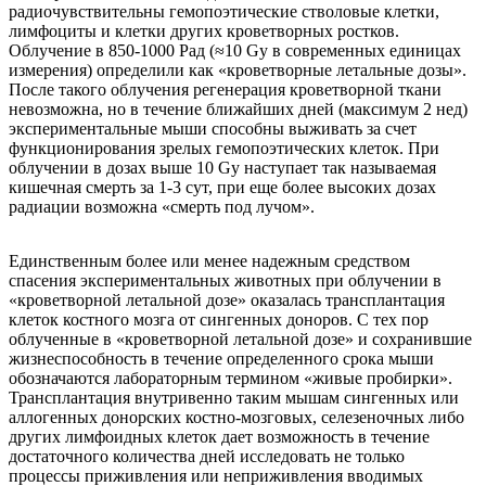
радиочувствительны гемопоэтические стволовые клетки,
лимфоциты и клетки других кроветворных ростков.
Облучение в 850-1000 Рад (≈10 Gy в современных единицах
измерения) определили как «кроветворные летальные дозы».
После такого облучения регенерация кроветворной ткани
невозможна, но в течение ближайших дней (максимум 2 нед)
экспериментальные мыши способны выживать за счет
функционирования зрелых гемопоэтических клеток. При
облучении в дозах выше 10 Gy наступает так называемая
кишечная смерть за 1-3 сут, при еще более высоких дозах
радиации возможна «смерть под лучом».
Единственным более или менее надежным средством
спасения экспериментальных животных при облучении в
«кроветворной летальной дозе» оказалась трансплантация
клеток костного мозга от сингенных доноров. С тех пор
облученные в «кроветворной летальной дозе» и сохранившие
жизнеспособность в течение определенного срока мыши
обозначаются лабораторным термином «живые пробирки».
Трансплантация внутривенно таким мышам сингенных или
аллогенных донорских костно-мозговых, селезеночных либо
других лимфоидных клеток дает возможность в течение
достаточного количества дней исследовать не только
процессы приживления или неприживления вводимых