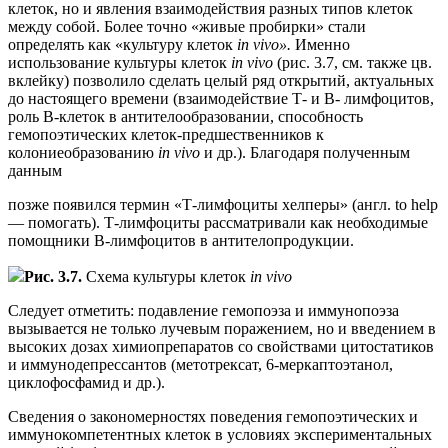
клеток, но и явления взаимодействия разных типов клеток
между собой. Более точно «живые пробирки» стали
определять как «культуру клеток
in vivo».
Именно
использование культуры клеток
in vivo
(рис. 3.7, см. также цв.
вклейку) позволило сделать целый ряд открытий, актуальных
до настоящего времени (взаимодействие Т- и В- лимфоцитов,
роль В-клеток в антителообразовании, способность
гемопоэтических клеток-предшественников к
колониеобразованию
in vivo
и др.). Благодаря полученным
данным
позже появился термин «Т-лимфоциты хелперы» (англ. to help
— помогать). Т-лимфоциты рассматривали как необходимые
помощники В-лимфоцитов в антителопродукции.
Рис. 3.7.
Схема культуры клеток
in vivo
Следует отметить: подавление гемопоэза и иммунопоэза
вызывается не только лучевым поражением, но и введением в
высоких дозах химиопрепаратов со свойствами цитостатиков
и иммунодепрессантов (метотрексат, 6-меркаптоэтанол,
циклофосфамид и др.).
Сведения о закономерностях поведения гемопоэтических и
иммунокомпетентных клеток в условиях экспериментальных