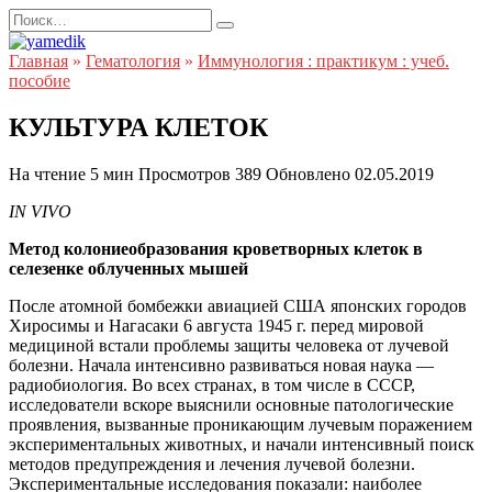
Перейти
Search
к
for:
содержанию
Главная
»
Гематология
»
Иммунология : практикум : учеб.
пособие
КУЛЬТУРА КЛЕТОК
На чтение
5 мин
Просмотров
389
Обновлено
02.05.2019
IN VIVO
Метод колониеобразования кроветворных клеток в
селезенке облученных мышей
После атомной бомбежки авиацией США японских городов
Хиросимы и Нагасаки 6 августа 1945 г. перед мировой
медициной встали проблемы защиты человека от лучевой
болезни. Начала интенсивно развиваться новая наука —
радиобиология. Во всех странах, в том числе в СССР,
исследователи вскоре выяснили основные патологические
проявления, вызванные проникающим лучевым поражением
экспериментальных животных, и начали интенсивный поиск
методов предупреждения и лечения лучевой болезни.
Экспериментальные исследования показали: наиболее