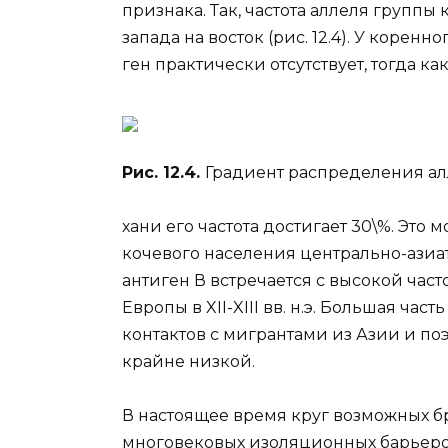
признака. Так, частота аллеля группы
запада на восток (рис. 12.4). У корен
ген практически отсутствует, тогда ка
Рис. 12.4.
Градиент распределения ал
хани его частота достигает 30\%. Это
кочевого населения центрально-азиа
антиген В встречается с высокой час
Европы в XII-XIII вв. н.э. Большая ча
контактов с мигрантами из Азии и поэ
крайне низкой.
В настоящее время круг возможных б
многовековых изоляционных барьеро