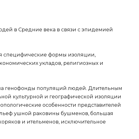
дей в Средние века в связи с эпидемией
ся специфические формы изоляции,
экономических укладов, религиозных и
на генофонды популяций людей. Длительным
ьной культурной и географической изоляции
ропологические особенности представителей
ельеф ушной раковины бушменов, большая
оряков и ительменов, исключительное