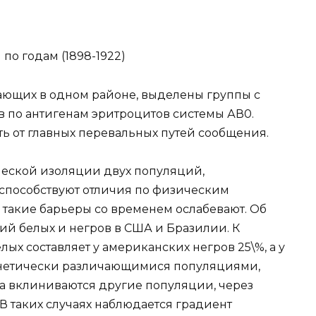
по годам (1898-1922)
ающих в одном районе, выделены группы с
по антигенам эритроцитов системы АВ0.
 от главных перевальных путей сообщения.
ческой изоляции двух популяций,
способствуют отличия по физическим
 такие барьеры со временем ослабевают. Об
ий белых и негров в США и Бразилии. К
ых составляет у американских негров 25\%, а у
енетически различающимися популяциями,
а вклиниваются другие популяции, через
В таких случаях наблюдается градиент