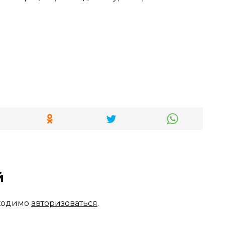
й
бходимо
авторизоваться
.