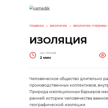
Перейти
к
содержанию
ГЛАВНАЯ
»
БИОЛОГИЯ
»
БИОЛОГИЯ: УЧЕБНИК: В
ИЗОЛЯЦИЯ
НА ЧТЕНИЕ
2 мин
Человеческое общество длительно ра
производственных коллективов, внут
Природа изоляционных барьеров меж
ранней истории человечества важное
географической изоляции.