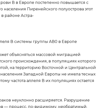
 крови В в Европе постепенно повышается с
ного населения Пиренейского полуострова этот
к в районе Астра-
леля В системы группы АВ0 в Европе
 может объясняться массовой миграцией
тского происхождения, в популяциях которого
тотой, на территорию Восточной и Центральной
сть населения Западной Европы не имела тесных
тому частота аллеля В их популяциях остается
раков неуклонно расширяется. Разрушение
в — процесс, по-видимому, необратимый.