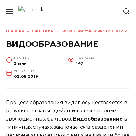
Перейти
к
содержанию
ГЛАВНАЯ
»
БИОЛОГИЯ
»
БИОЛОГИЯ: УЧЕБНИК: В 2 Т. ТОМ 2
ВИДООБРАЗОВАНИЕ
НА ЧТЕНИЕ
ПРОСМОТРОВ
2 мин
147
ОБНОВЛЕНО
02.05.2019
Процесс образования видов осуществляется в
результате взаимодействия элементарных
эволюционных факторов.
Видообразование
в
типичных случаях заключается в разделении
первоначально единого вида на два или более