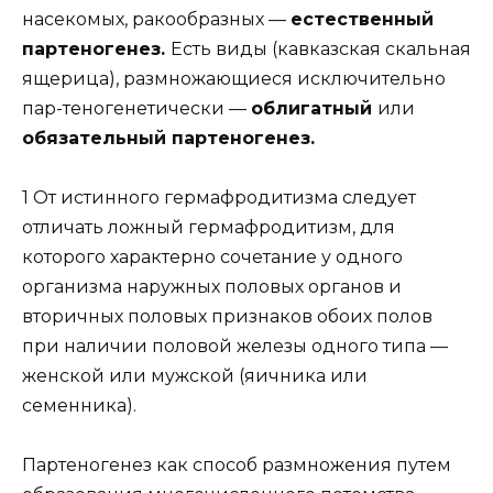
насекомых, ракообразных —
естественный
партеногенез.
Есть виды (кавказская скальная
ящерица), размножающиеся исключительно
пар-теногенетически —
облигатный
или
обязательный партеногенез.
1 От истинного гермафродитизма следует
отличать ложный гермафродитизм, для
которого характерно сочетание у одного
организма наружных половых органов и
вторичных половых признаков обоих полов
при наличии половой железы одного типа —
женской или мужской (яичника или
семенника).
Партеногенез как способ размножения путем