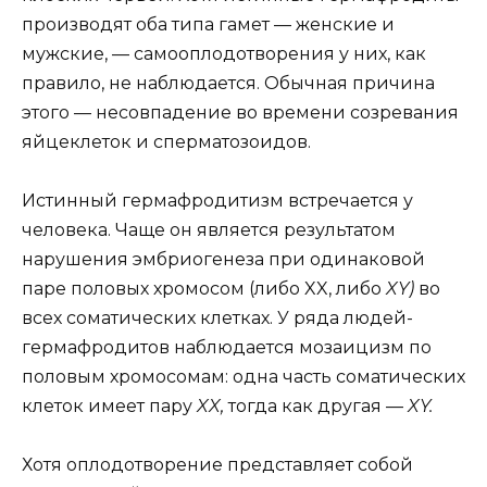
производят оба типа гамет — женские и
мужские, — самооплодотворения у них, как
правило, не наблюдается. Обычная причина
этого — несовпадение во времени созревания
яйцеклеток и сперматозоидов.
Истинный гермафродитизм встречается у
человека. Чаще он является результатом
нарушения эмбриогенеза при одинаковой
паре половых хромосом (либо XX, либо
XY)
во
всех соматических клетках. У ряда людей-
гермафродитов наблюдается мозаицизм по
половым хромосомам: одна часть соматических
клеток имеет пару
XX,
тогда как другая —
XY.
Хотя оплодотворение представляет собой