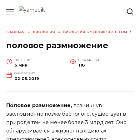
Перейти
к
содержанию
ГЛАВНАЯ
»
БИОЛОГИЯ
»
БИОЛОГИЯ: УЧЕБНИК: В 2 Т. ТОМ 1/
половое размножение
НА ЧТЕНИЕ
ПРОСМОТРОВ
6 мин
118
ОБНОВЛЕНО
02.05.2019
Половое размножение,
возникнув
эволюционно позже бесполого, существует в
природе тем не менее более 3 млрд лет. Оно
обнаруживается в жизненных циклах
представителей всех основных групп