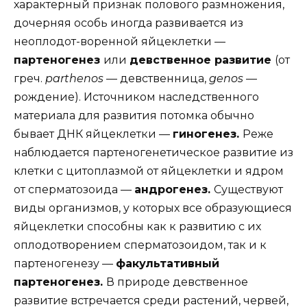
характерный признак полового размножения,
дочерняя особь иногда развивается из
неоплодот-воренной яйцеклетки —
партеногенез
или
девственное развитие
(от
греч.
parthenos
— девственница,
genos
—
рождение). Источником наследственного
материала для развития потомка обычно
бывает ДНК яйцеклетки —
гиногенез.
Реже
наблюдается партеногенетическое развитие из
клетки с цитоплазмой от яйцеклетки и ядром
от сперматозоида —
андрогенез.
Существуют
виды организмов, у которых все образующиеся
яйцеклетки способны как к развитию с их
оплодотворением сперматозоидом, так и к
партеногенезу —
факультативный
партеногенез.
В природе девственное
развитие встречается среди растений, червей,