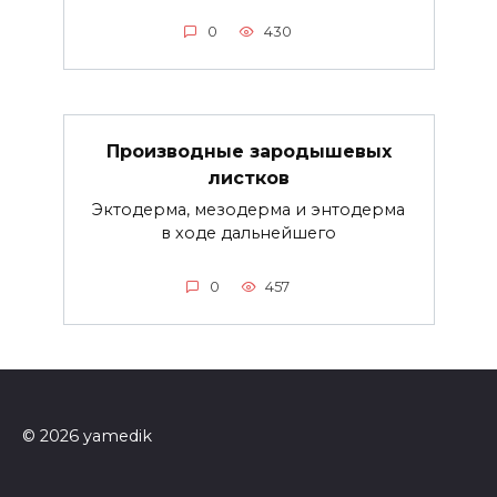
0
430
Производные зародышевых
листков
Эктодерма, мезодерма и энтодерма
в ходе дальнейшего
0
457
© 2026 yamedik